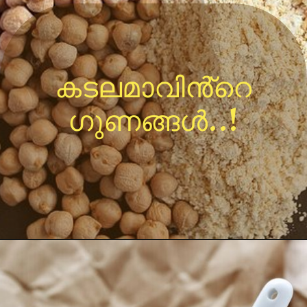
കടലമാവിൻ്റെ
ഗുണങ്ങൾ..!