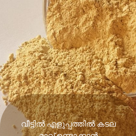
വീട്ടിൽ എളുപ്പത്തിൽ കടല
മാവ് ഉണ്ടാക്കാൻ