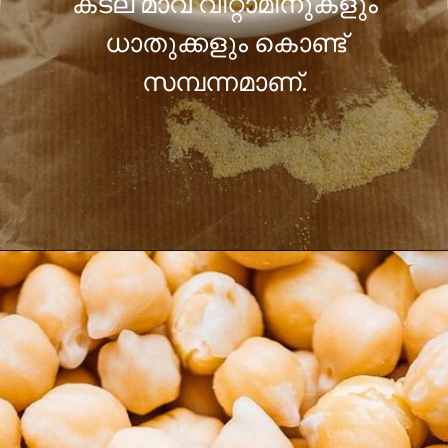
കടല മാവ് വിറ്റാമിനുകളും
ധാതുക്കളും കൊണ്ട്
സമ്പന്നമാണ്.