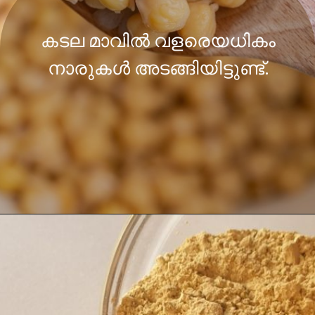
കടല മാവിൽ വളരെയധികം
നാരുകൾ അടങ്ങിയിട്ടുണ്ട്.