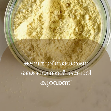
കടല മാവ് സാധാരണ
മൈദയേക്കാൾ കലോറി
കുറവാണ്.