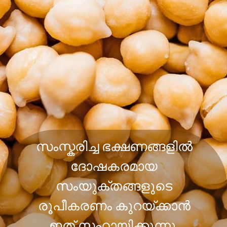
സംസ്കരിച്ച ഭക്ഷണങ്ങളിൽ
ദോഷകരമായ
സംയുക്തങ്ങളുടെ
രൂപീകരണം കുറയ്ക്കാൻ
ഇത് സഹായിക്കുന്നു.