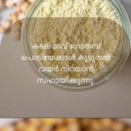
കടല മാവ് ഗോതമ്പ്
പൊടിയേക്കാൾ കൂടുതൽ
വയർ നിറയാൻ
സഹായിക്കുന്നു.