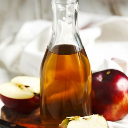
ആപ്പിൾ സിഡെർ വിനെഗർ
കുടൽ ബാക്ടീരിയകൾ