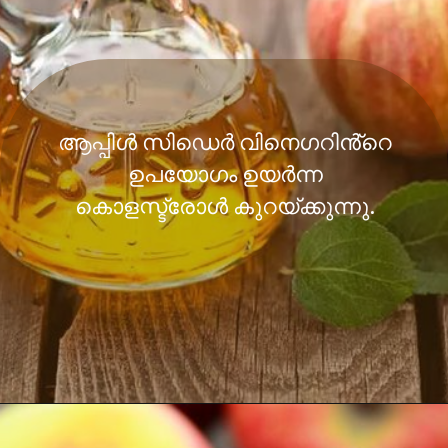
ആപ്പിൾ സിഡെർ വിനെഗറിൻ്റെ
ഉപയോഗം ഉയർന്ന
കൊളസ്ട്രോൾ കുറയ്ക്കുന്നു.