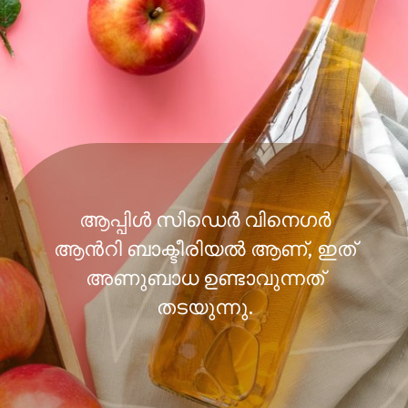
ആപ്പിൾ സിഡെർ വിനെഗർ
ആൻറി ബാക്ടീരിയൽ ആണ്, ഇത്
അണുബാധ ഉണ്ടാവുന്നത്
തടയുന്നു.