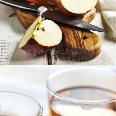
കൊഴുപ്പുകളെ സംസ്‌കരിക്കുന്ന
രീതി മാറ്റിക്കൊണ്ട് ശരീരഭാരം
കുറയ്ക്കാൻ സഹായിക്കുന്നു.