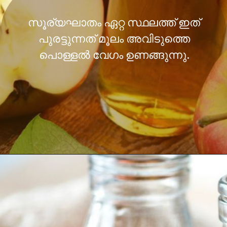
സൂര്യഘാതം ഏറ്റ സ്ഥലത്ത് ഇത്
പുരട്ടുന്നത് മൂലം അവിടുത്തെ
പൊള്ളൽ വേഗം ഉണങ്ങുന്നു.