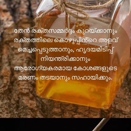
തേൻ രക്തസമ്മർദ്ദം കുറയ്ക്കാനും
രക്തത്തിലെ കൊഴുപ്പിൻ്റെ അളവ്
മെച്ചപ്പെടുത്താനും, ഹൃദയമിടിപ്പ്
നിയന്ത്രിക്കാനും
ആരോഗ്യകരമായ കോശങ്ങളുടെ
മരണം തടയാനും സഹായിക്കും.