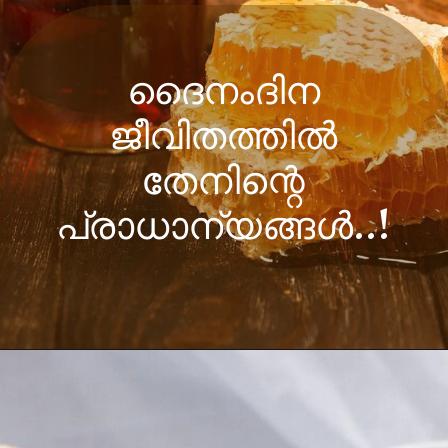
ദൈനംദിന
ജീവിതത്തിൽ
തേനിന്റെ
പ്രാധാന്യങ്ങൾ..!