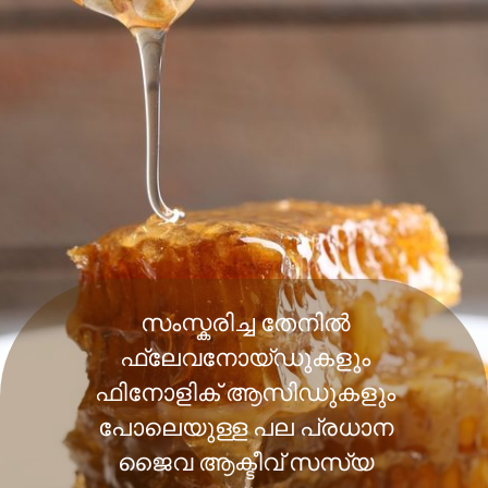
സംസ്കരിച്ച തേനിൽ
ഫ്ലേവനോയ്ഡുകളും
ഫിനോളിക് ആസിഡുകളും
പോലെയുള്ള പല പ്രധാന
ജൈവ ആക്ടീവ് സസ്യ