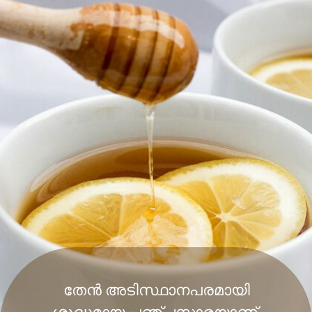
തേൻ അടിസ്ഥാനപരമായി