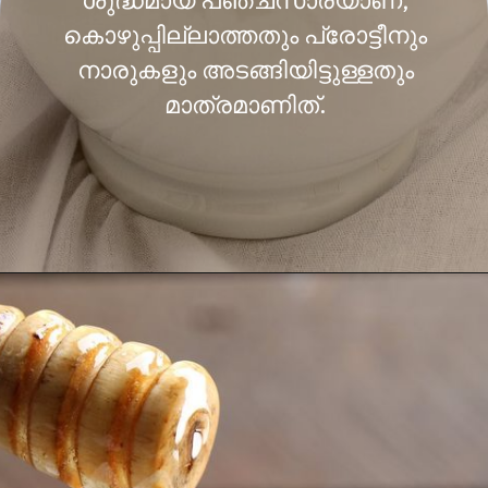
ശുദ്ധമായ പഞ്ചസാരയാണ്,
കൊഴുപ്പില്ലാത്തതും പ്രോട്ടീനും
നാരുകളും അടങ്ങിയിട്ടുള്ളതും
മാത്രമാണിത്.