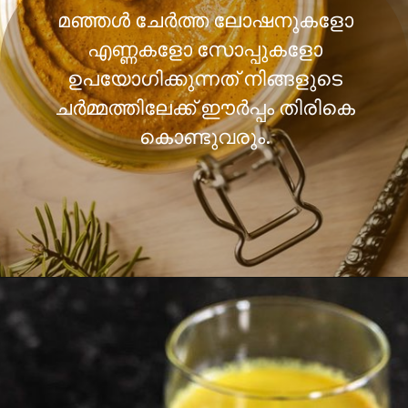
മഞ്ഞൾ ചേർത്ത ലോഷനുകളോ
എണ്ണകളോ സോപ്പുകളോ
ഉപയോഗിക്കുന്നത് നിങ്ങളുടെ
ചർമ്മത്തിലേക്ക് ഈർപ്പം തിരികെ
കൊണ്ടുവരും.