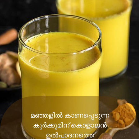
മഞ്ഞളിൽ കാണപ്പെടുന്ന
കുർക്കുമിന് കൊളാജൻ
ഉൽപാദനത്തെ