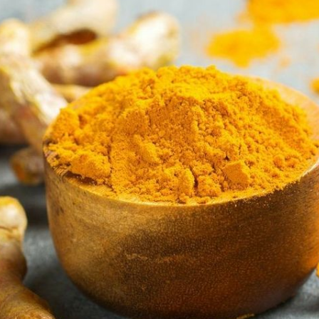
മഞ്ഞൾ ചർമ്മത്തെ
തിളക്കമുള്ളതാക്കാനും