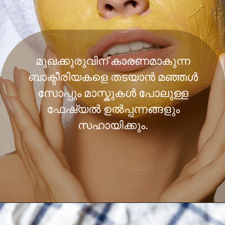
മുഖക്കുരുവിന് കാരണമാകുന്ന
ബാക്ടീരിയകളെ തടയാൻ മഞ്ഞൾ
സോപ്പും മാസ്കുകൾ പോലുള്ള
ഫേഷ്യൽ ഉൽപ്പന്നങ്ങളും
സഹായിക്കും.