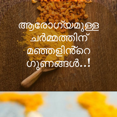
ആരോഗ്യമുള്ള
ചർമ്മത്തിന്
മഞ്ഞളിൻ്റെ
ഗുണങ്ങൾ..!