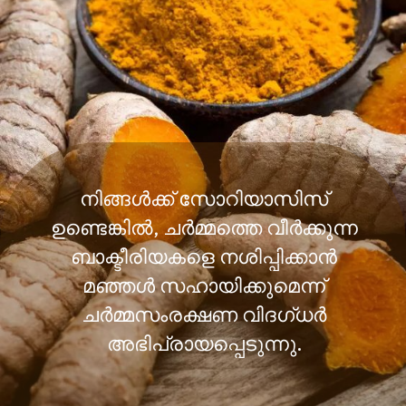
നിങ്ങൾക്ക് സോറിയാസിസ്
ഉണ്ടെങ്കിൽ, ചർമ്മത്തെ വീർക്കുന്ന
ബാക്ടീരിയകളെ നശിപ്പിക്കാൻ
മഞ്ഞൾ സഹായിക്കുമെന്ന്
ചർമ്മസംരക്ഷണ വിദഗ്ധർ
അഭിപ്രായപ്പെടുന്നു.