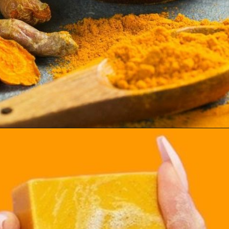
അസമമായ ടോണിൻ്റെ
രൂപഭാവം നൽകാനും
സഹായിക്കുന്നു, ഇത് നിങ്ങൾക്ക്
തെളിഞ്ഞ ചർമ്മം നൽകുന്നു.