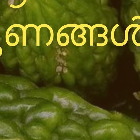
ണങ്ങൾ.