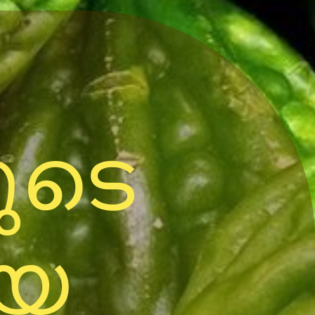
ുടെ
യ