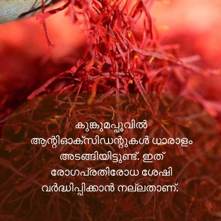
കുങ്കുമപ്പൂവില്‍
ആന്റിഓക്സിഡന്റുകള്‍ ധാരാളം
അടങ്ങിയിട്ടുണ്ട്. ഇത്
രോഗപ്രതിരോധ ശേഷി
വര്‍ദ്ധിപ്പിക്കാന്‍ നല്ലതാണ്.