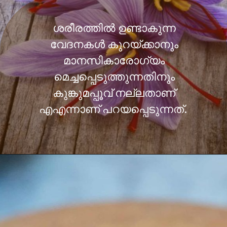
ശരീരത്തിൽ ഉണ്ടാകുന്ന
വേദനകൾ കുറയ്ക്കാനും
മാനസികാരോഗ്യം
മെച്ചപ്പെടുത്തുന്നതിനും
കുങ്കുമപ്പൂവ് നല്ലതാണ്
എഎന്നാണ് പറയപ്പെടുന്നത്.