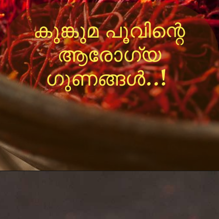
കുങ്കുമ പൂവിന്റെ
ആരോഗ്യ
ഗുണങ്ങൾ..!