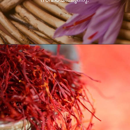
കുങ്കുമപ്പൂവില്‍ ഫൈബര്‍
അടങ്ങിയിട്ടുള്ളതിനാല്‍ തന്ന ഇത്
ദഹനം മെച്ചപ്പെടുത്താന്‍
സഹായിക്കുന്നു.