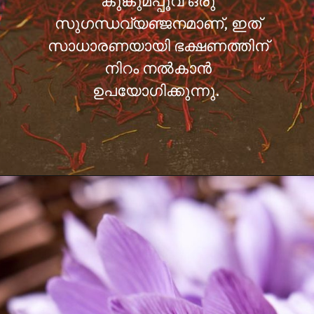
കുങ്കുമപ്പൂവ് ഒരു
സുഗന്ധവ്യഞ്ജനമാണ്, ഇത്
സാധാരണയായി ഭക്ഷണത്തിന്
നിറം നല്‍കാന്‍
ഉപയോഗിക്കുന്നു.