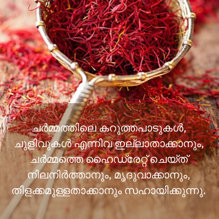
ചര്‍മ്മത്തിലെ കറുത്തപാടുകള്‍,
ചുളിവുകള്‍ എന്നിവ ഇല്ലാതാക്കാനും,
ചര്‍മ്മത്തെ ഹൈഡ്രേറ്റ് ചെയ്ത്
നിലനിര്‍ത്താനും, മൃദുവാക്കാനും,
തിളക്കമുള്ളതാക്കാനും സഹായിക്കുന്നു.