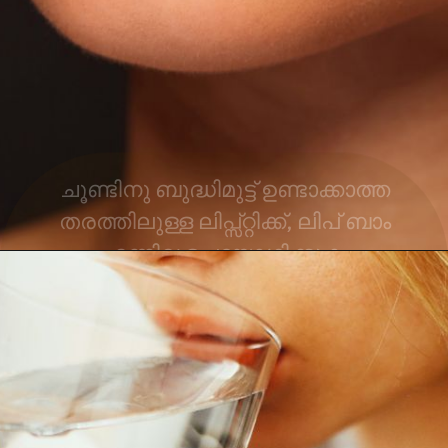
ചൂണ്ടിനു ബുദ്ധിമുട്ട് ഉണ്ടാക്കാത്ത
തരത്തിലുള്ള ലിപ്സ്റ്റിക്ക്, ലിപ് ബാം
എന്നിവ ഉപയോഗിക്കുക.