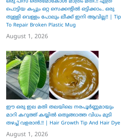
ഒരു പീസ് തെർമോകോൾ മാത്രം മതി.!! എത്ര
പൊട്ടിയ കപ്പും ഒറ്റ സെക്കന്റിൽ ഒട്ടിക്കാം.. ഒരു
തുള്ളി വെള്ളം പോലും ലീക്ക് ഇനി ആവില്ല!! | Tip
To Repair Broken Plastic Mug
August 1, 2026
ഈ ഒരു ഇല മതി തലയിലെ നരപൂർണ്ണമായും
മാറി കറുത്ത് കയ്യിൽ ഒതുങ്ങാത്ത വിധം മുടി
തഴച്ച് വളരാൻ.!! | Hair Growth Tip And Hair Dye
August 1, 2026