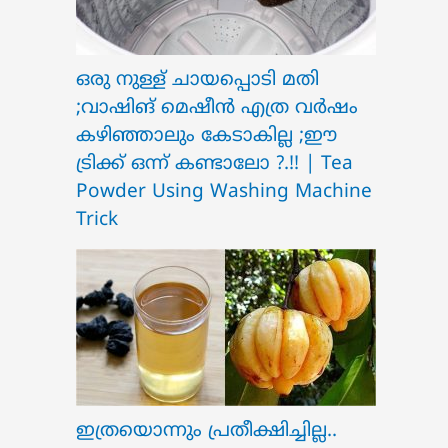
ഒരു നുള്ള് ചായപ്പൊടി മതി
;വാഷിങ് മെഷീൻ എത്ര വർഷം
കഴിഞ്ഞാലും കേടാകില്ല ;ഈ
ട്രിക്ക് ഒന്ന് കണ്ടാലോ ?.!! | Tea
Powder Using Washing Machine
Trick
ഇത്രയൊന്നും പ്രതീക്ഷിച്ചില്ല..