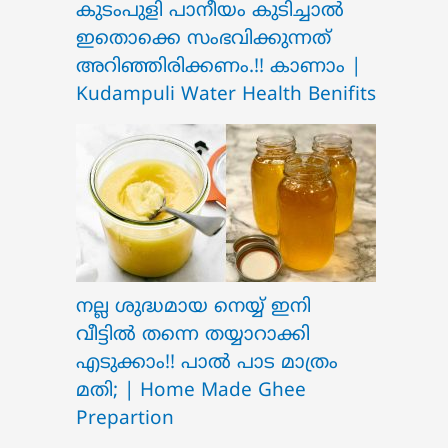
ക‍ു‌ടംപുളി പാനീയം കുടിച്ചാൽ
ഇതൊക്കെ സംഭവിക്കുന്നത്
അറിഞ്ഞിരിക്കണം.!! കാണാം |
Kudampuli Water Health Benifits
നല്ല ശുദ്ധമായ നെയ്യ് ഇനി
വീട്ടിൽ തന്നെ തയ്യാറാക്കി
എടുക്കാം!! പാൽ പാട മാത്രം
മതി; | Home Made Ghee
Prepartion