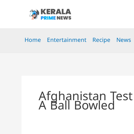
Skip
to
content
Home
Entertainment
Recipe
News
Afghanistan Tes
A Ball Bowled