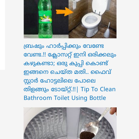
ബ്രഷും ഹാർപ്പിക്കും വേണ്ടേ
വേണ്ട.!! ക്ലോസറ്റ് ഇനി ഒരിക്കലും
കഴുകണ്ടാ; ഒരു കുപ്പി കൊണ്ട്
ഇങ്ങനെ ചെയ്ത മതി.. ഫൈവ്
സ്റ്റാർ ഹോട്ടലിലെ പോലെ
തിളങ്ങും ടോയ്റ്റ്.!!| Tip To Clean
Bathroom Toilet Using Bottle