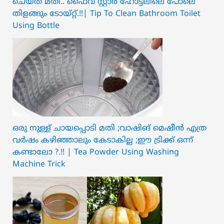
ചെയ്ത മതി.. ഫൈവ് സ്റ്റാർ ഹോട്ടലിലെ പോലെ
തിളങ്ങും ടോയ്റ്റ്.!!| Tip To Clean Bathroom Toilet
Using Bottle
ഒരു നുള്ള് ചായപ്പൊടി മതി ;വാഷിങ് മെഷീൻ എത്ര
വർഷം കഴിഞ്ഞാലും കേടാകില്ല ;ഈ ട്രിക്ക് ഒന്ന്
കണ്ടാലോ ?.!! | Tea Powder Using Washing
Machine Trick