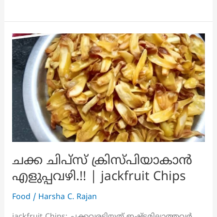
സ്റ്റൂ
വീട്ടിൽ
ഉണ്ടാക്കാം!
നല്ല
നാടൻ
വെജിറ്റബിൾ
സ്റ്റൂ
രുചി
കൂട്ടാൻ
ഈ
ഒരു
ട്രിക്ക്
പ്രയോഗിച്ചാൽ
ചക്ക ചിപ്സ് ക്രിസ്പിയാകാൻ
മതി
എളുപ്പവഴി.!! | jackfruit Chips
!!
|
Food
/
Harsha C. Rajan
Kerala