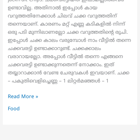
jackfruit Chips: ചക്കവരട്ടിയത് ഇഷ്ടമില്ലാത്തവർ
Vegetable
ഉണ്ടാവില്ല. അതിനാൽ ഇപ്പോൾ കായ
Stew
വറുത്തതിനേക്കാൾ ചിലവ് ചക്ക വറുത്തതിന്
Recipe
തന്നെയാണ്. കാരണം മറ്റ് എണ്ണ കടികളിൽ നിന്ന്
ഒരു പടി മുന്നിലാണല്ലോ ചക്ക വറുത്തതിൻ്റെ രുചി.
ഇപ്പോൾ ചക്ക കാലം വരുമ്പോൾ നാം വീട്ടിൽ തന്നെ
ചക്കവരട്ടി ഉണ്ടാക്കാറുണ്ട്. ചക്കക്കാലം
വരാറായല്ലോ. അപ്പോൾ വീട്ടിൽ തന്നെ എങ്ങനെ
ചക്കവരട്ടി ഉണ്ടാക്കുന്നതെന്ന് നോക്കാം. ഇത്
തയ്യാറാക്കാൻ വേണ്ട ചേരുവകൾ ഇവയാണ്. ചക്ക
– പകുതിവെളിച്ചെണ്ണ – 1 ലിറ്റർമഞ്ഞൾ – 1
ചക്ക
Read More »
ചിപ്സ്
Food
ക്രിസ്പിയാകാൻ
എളുപ്പവഴി.!!
|
jackfruit