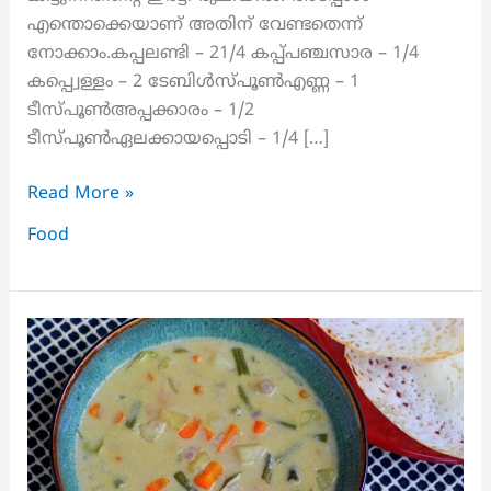
എന്തൊക്കെയാണ് അതിന് വേണ്ടതെന്ന്
നോക്കാം.കപ്പലണ്ടി – 21/4 കപ്പ്പഞ്ചസാര – 1/4
കപ്പ്വെള്ളം – 2 ടേബിൾസ്പൂൺഎണ്ണ – 1
ടീസ്പൂൺഅപ്പക്കാരം – 1/2
ടീസ്പൂൺഏലക്കായപ്പൊടി – 1/4 […]
വീട്ടിലുണ്ടാക്കിയ
Read More »
കപ്പലണ്ടി
Food
മുട്ടായിക്ക്
ഇത്ര
രുചിയോ.!!
|
Kappalandi
Mittai
Recipe