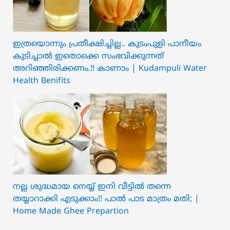
ഇത്രയൊന്നും പ്രതീക്ഷിച്ചില്ല.. ക‍ു‌ടംപുളി പാനീയം
കുടിച്ചാൽ ഇതൊക്കെ സംഭവിക്കുന്നത്
അറിഞ്ഞിരിക്കണം.!! കാണാം | Kudampuli Water
Health Benifits
നല്ല ശുദ്ധമായ നെയ്യ് ഇനി വീട്ടിൽ തന്നെ
തയ്യാറാക്കി എടുക്കാം!! പാൽ പാട മാത്രം മതി; |
Home Made Ghee Prepartion