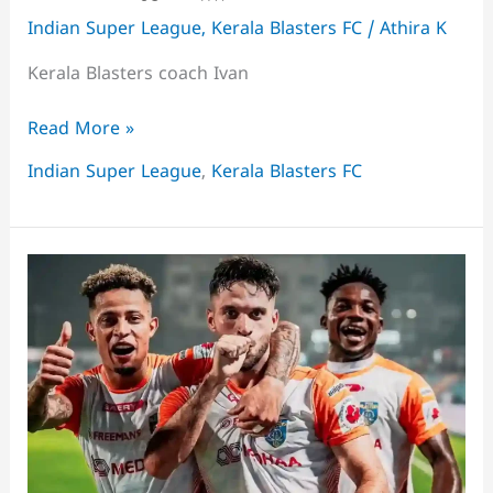
Indian Super League
,
Kerala Blasters FC
/
Athira K
Kerala Blasters coach Ivan
ആരാധകരുടെ
Read More »
ശക്തമായ
Indian Super League
,
Kerala Blasters FC
പിന്തുണയിൽ
പോലും
ജയിക്കാനാവുന്നില്ല,
കൊച്ചിയിൽ
മോശം
ഫോമിൽ
കേരള
ബ്ലാസ്റ്റേഴ്‌സ്