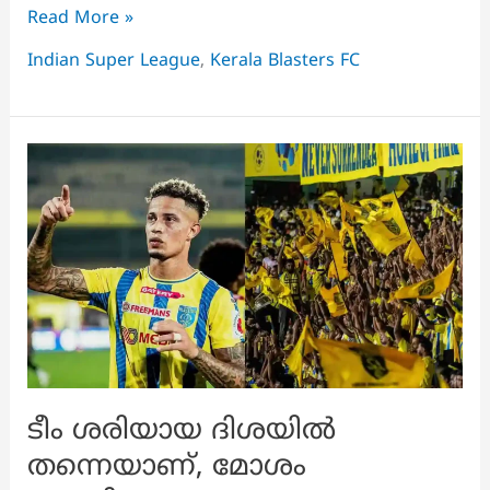
5
Read More »
താരങ്ങൾ
Indian Super League
,
Kerala Blasters FC
പുറത്തേക്ക്,ബ്ലാസ്റ്റേഴ്സിൽ
വൻ
അഴിച്ചു
പണി
നടക്കും
ടീം ശരിയായ ദിശയിൽ
തന്നെയാണ്, മോശം