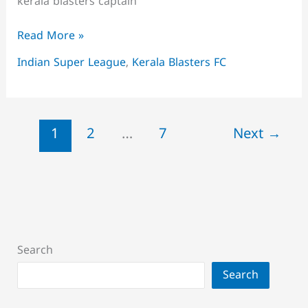
kerala blasters captain
കേരളത്തിലെ
Read More »
ജനങ്ങളുടെ
Indian Super League
,
Kerala Blasters FC
സ്നേഹം:
മനസ്സ്
തുറന്ന്
ലൂണ
1
2
…
7
Next
→
Search
Search