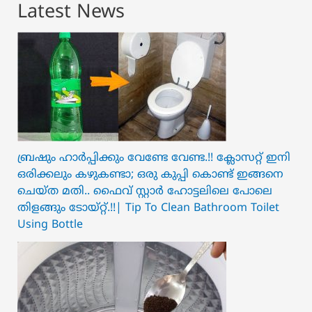
Latest News
ബ്രഷും ഹാർപ്പിക്കും വേണ്ടേ വേണ്ട.!! ക്ലോസറ്റ് ഇനി
ഒരിക്കലും കഴുകണ്ടാ; ഒരു കുപ്പി കൊണ്ട് ഇങ്ങനെ
ചെയ്ത മതി.. ഫൈവ് സ്റ്റാർ ഹോട്ടലിലെ പോലെ
തിളങ്ങും ടോയ്റ്റ്.!!| Tip To Clean Bathroom Toilet
Using Bottle