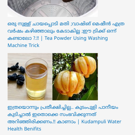
ഒരു നുള്ള് ചായപ്പൊടി മതി ;വാഷിങ് മെഷീൻ എത്ര
വർഷം കഴിഞ്ഞാലും കേടാകില്ല ;ഈ ട്രിക്ക് ഒന്ന്
കണ്ടാലോ ?.!! | Tea Powder Using Washing
Machine Trick
ഇത്രയൊന്നും പ്രതീക്ഷിച്ചില്ല.. ക‍ു‌ടംപുളി പാനീയം
കുടിച്ചാൽ ഇതൊക്കെ സംഭവിക്കുന്നത്
അറിഞ്ഞിരിക്കണം.!! കാണാം | Kudampuli Water
Health Benifits