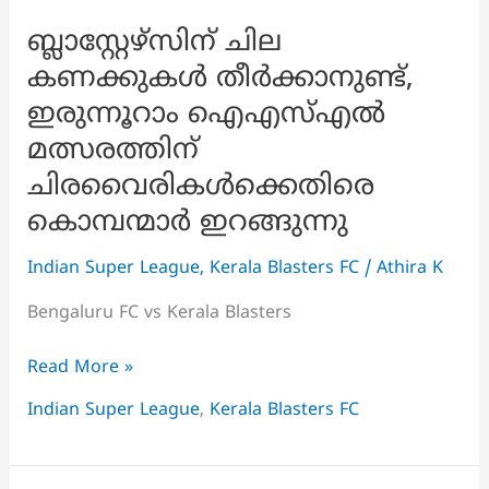
ബ്ലാസ്റ്റേഴ്‌സിന് ചില
കണക്കുകൾ തീർക്കാനുണ്ട്,
ഇരുന്നൂറാം ഐഎസ്എൽ
മത്സരത്തിന്
ചിരവൈരികൾക്കെതിരെ
കൊമ്പന്മാർ ഇറങ്ങുന്നു
Indian Super League
,
Kerala Blasters FC
/
Athira K
Bengaluru FC vs Kerala Blasters
ബ്ലാസ്റ്റേഴ്‌സിന്
Read More »
ചില
Indian Super League
,
Kerala Blasters FC
കണക്കുകൾ
തീർക്കാനുണ്ട്,
ഇരുന്നൂറാം