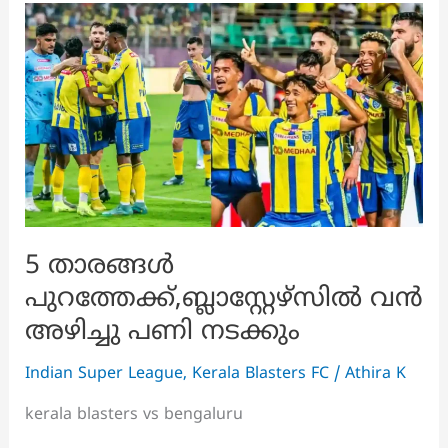
ഐഎസ്എൽ
മത്സരത്തിന്
ചിരവൈരികൾക്കെതിരെ
കൊമ്പന്മാർ
ഇറങ്ങുന്നു
5 താരങ്ങൾ
പുറത്തേക്ക്,ബ്ലാസ്റ്റേഴ്സിൽ വൻ
അഴിച്ചു പണി നടക്കും
Indian Super League
,
Kerala Blasters FC
/
Athira K
kerala blasters vs bengaluru