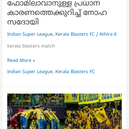
ഫോമിലാവാനുള്ള പ്രധാന
കാരണത്തെക്കുറിച്ച് നോഹ
സദോയി
Indian Super League
,
Kerala Blasters FC
/
Athira K
kerala blasters match
ടീം
Read More »
ശരിയായ
Indian Super League
,
Kerala Blasters FC
ദിശയിൽ
തന്നെയാണ്,
മോശം
ഫോമിലാവാനുള്ള
പ്രധാന
കാരണത്തെക്കുറിച്ച്
നോഹ
സദോയി