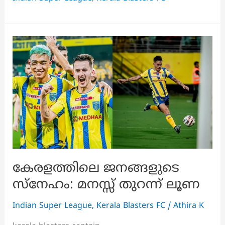
വീണ്ടും
ഓഫർ,
എന്തായിരിക്കും
പരിശീലകന്റെ
നിലപാട്?
കേരളത്തിലെ ജനങ്ങളുടെ
സ്നേഹം: മനസ്സ് തുറന്ന് ലൂണ
Indian Super League
,
Kerala Blasters FC
/
Athira K