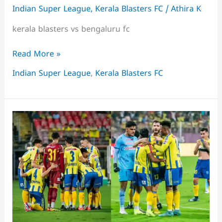
Indian Super League
,
Kerala Blasters FC
/
Athira K
kerala blasters vs bengaluru fc
ഗോളിന്
Read More »
കാരണമാകുന്ന
Indian Super League
,
Kerala Blasters FC
പിഴവുകൾ
വരുത്തുന്നതിൽ
കേരള
ബ്ലാസ്റ്റേഴ്‌സ്
ഒന്നാം
സ്ഥാനത്ത്,
രണ്ടാമതുള്ള
ടീമിനെക്കാൾ
ഇരട്ടി
പിഴവുകൾ