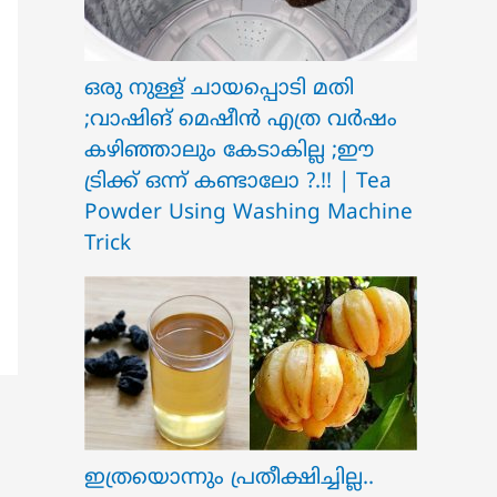
ഒരു നുള്ള് ചായപ്പൊടി മതി
;വാഷിങ് മെഷീൻ എത്ര വർഷം
കഴിഞ്ഞാലും കേടാകില്ല ;ഈ
ട്രിക്ക് ഒന്ന് കണ്ടാലോ ?.!! | Tea
Powder Using Washing Machine
Trick
ഇത്രയൊന്നും പ്രതീക്ഷിച്ചില്ല..