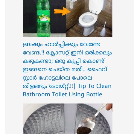
ബ്രഷും ഹാർപ്പിക്കും വേണ്ടേ
വേണ്ട.!! ക്ലോസറ്റ് ഇനി ഒരിക്കലും
കഴുകണ്ടാ; ഒരു കുപ്പി കൊണ്ട്
ഇങ്ങനെ ചെയ്ത മതി.. ഫൈവ്
സ്റ്റാർ ഹോട്ടലിലെ പോലെ
തിളങ്ങും ടോയ്റ്റ്.!!| Tip To Clean
Bathroom Toilet Using Bottle