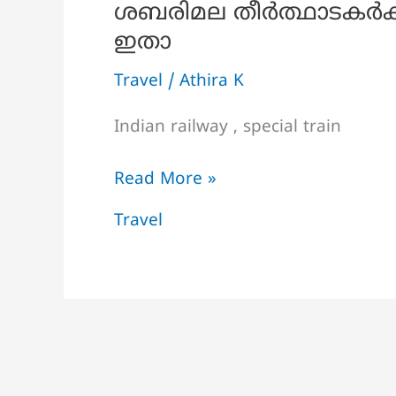
ശബരിമല തീർത്ഥാടകർക്
ഇതാ
Travel
/
Athira K
Indian railway , special train
ശബരിമല
Read More »
തീർത്ഥാടകർക്കായി
Travel
സ്പെഷ്യൽ
ട്രെയിനുകൾ
ഇതാ