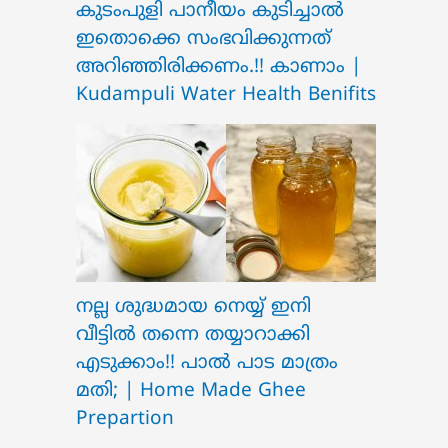
ക‍ു‌ടംപുളി പാനീയം കുടിച്ചാൽ
ഇതൊക്കെ സംഭവിക്കുന്നത്
അറിഞ്ഞിരിക്കണം.!! കാണാം |
Kudampuli Water Health Benifits
നല്ല ശുദ്ധമായ നെയ്യ് ഇനി
വീട്ടിൽ തന്നെ തയ്യാറാക്കി
എടുക്കാം!! പാൽ പാട മാത്രം
മതി; | Home Made Ghee
Prepartion