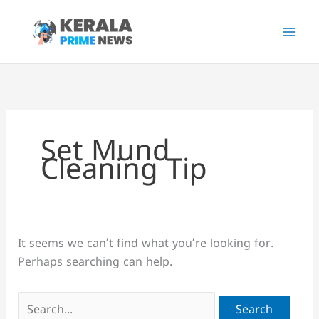
Skip
to
content
Set Mund
Cleaning Tip
It seems we can’t find what you’re looking for.
Perhaps searching can help.
Search