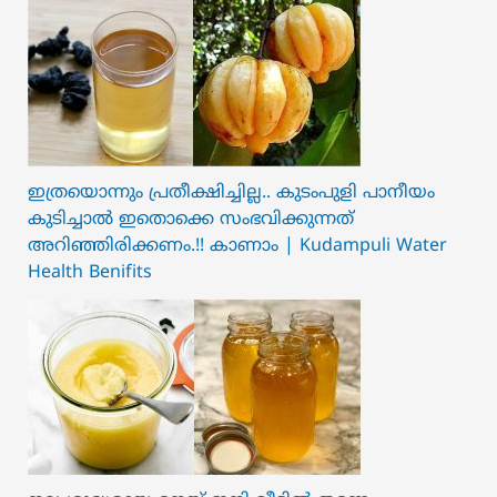
ഇത്രയൊന്നും പ്രതീക്ഷിച്ചില്ല.. ക‍ു‌ടംപുളി പാനീയം
കുടിച്ചാൽ ഇതൊക്കെ സംഭവിക്കുന്നത്
അറിഞ്ഞിരിക്കണം.!! കാണാം | Kudampuli Water
Health Benifits