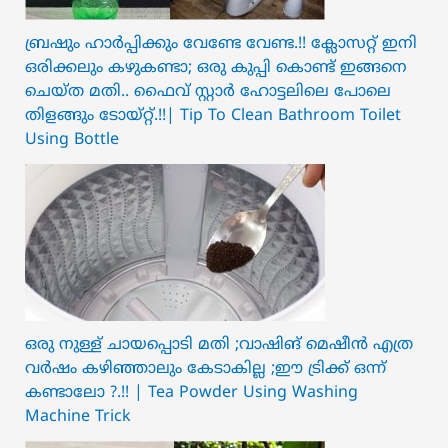
ബ്രഷും ഹാർപ്പിക്കും വേണ്ടേ വേണ്ട.!! ക്ലോസറ്റ് ഇനി
ഒരിക്കലും കഴുകണ്ടാ; ഒരു കുപ്പി കൊണ്ട് ഇങ്ങനെ
ചെയ്ത മതി.. ഫൈവ് സ്റ്റാർ ഹോട്ടലിലെ പോലെ
തിളങ്ങും ടോയ്റ്റ്.!!| Tip To Clean Bathroom Toilet
Using Bottle
ഒരു നുള്ള് ചായപ്പൊടി മതി ;വാഷിങ് മെഷീൻ എത്ര
വർഷം കഴിഞ്ഞാലും കേടാകില്ല ;ഈ ട്രിക്ക് ഒന്ന്
കണ്ടാലോ ?.!! | Tea Powder Using Washing
Machine Trick