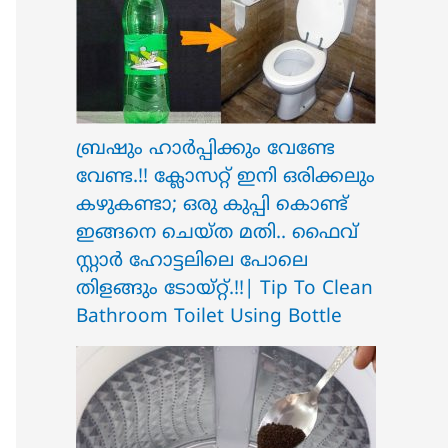
ബ്രഷും ഹാർപ്പിക്കും വേണ്ടേ
വേണ്ട.!! ക്ലോസറ്റ് ഇനി ഒരിക്കലും
കഴുകണ്ടാ; ഒരു കുപ്പി കൊണ്ട്
ഇങ്ങനെ ചെയ്ത മതി.. ഫൈവ്
സ്റ്റാർ ഹോട്ടലിലെ പോലെ
തിളങ്ങും ടോയ്റ്റ്.!!| Tip To Clean
Bathroom Toilet Using Bottle