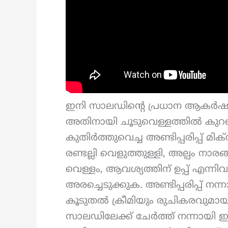
ഇനി സാലഡിന്റെ പ്രധാന ആകർഷണമായ
അതിനായി ചൂടുവെള്ളത്തിൽ കുറ
കുതിർത്തുവെച്ച അണ്ടിപ്പരിപ്പ് മ
രണ്ടല്ലി വെളുത്തുള്ളി, അല്പം നാ
വെള്ളം, ആവശ്യത്തിന് ഉപ്പ് എന്നിവ
അരച്ചെടുക്കുക. അണ്ടിപ്പരിപ്പ് നന
കൂടുതൽ ക്രീമിയും രുചികരവുമായി ല
സാലഡിലേക്ക് ചേർത്ത് നന്നായ