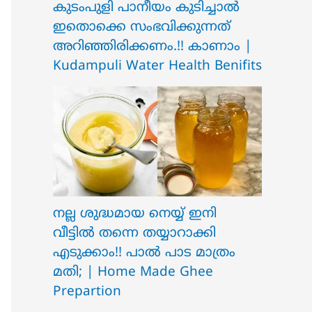
ക‍ു‌ടംപുളി പാനീയം കുടിച്ചാൽ
ഇതൊക്കെ സംഭവിക്കുന്നത്
അറിഞ്ഞിരിക്കണം.!! കാണാം |
Kudampuli Water Health Benifits
നല്ല ശുദ്ധമായ നെയ്യ് ഇനി
വീട്ടിൽ തന്നെ തയ്യാറാക്കി
എടുക്കാം!! പാൽ പാട മാത്രം
മതി; | Home Made Ghee
Prepartion