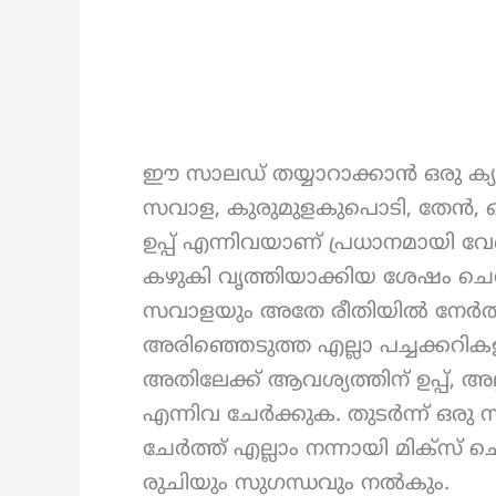
ഈ സാലഡ് തയ്യാറാക്കാൻ ഒരു ക്യാ
സവാള, കുരുമുളകുപൊടി, തേൻ, ഒല
ഉപ്പ് എന്നിവയാണ് പ്രധാനമായി വേണ്
കഴുകി വൃത്തിയാക്കിയ ശേഷം ചെ
സവാളയും അതേ രീതിയിൽ നേർത്
അരിഞ്ഞെടുത്ത എല്ലാ പച്ചക്കറികളു
അതിലേക്ക് ആവശ്യത്തിന് ഉപ്പ്, അ
എന്നിവ ചേർക്കുക. തുടർന്ന് ഒരു
ചേർത്ത് എല്ലാം നന്നായി മിക്സ്
രുചിയും സുഗന്ധവും നൽകും.