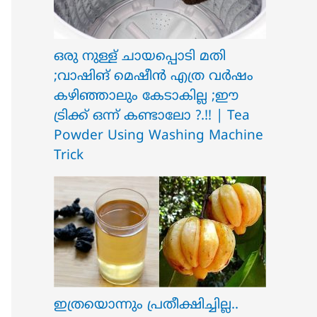
ഒരു നുള്ള് ചായപ്പൊടി മതി
;വാഷിങ് മെഷീൻ എത്ര വർഷം
കഴിഞ്ഞാലും കേടാകില്ല ;ഈ
ട്രിക്ക് ഒന്ന് കണ്ടാലോ ?.!! | Tea
Powder Using Washing Machine
Trick
ഇത്രയൊന്നും പ്രതീക്ഷിച്ചില്ല..