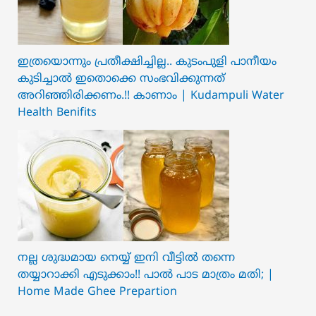
ഇത്രയൊന്നും പ്രതീക്ഷിച്ചില്ല.. ക‍ു‌ടംപുളി പാനീയം
കുടിച്ചാൽ ഇതൊക്കെ സംഭവിക്കുന്നത്
അറിഞ്ഞിരിക്കണം.!! കാണാം | Kudampuli Water
Health Benifits
നല്ല ശുദ്ധമായ നെയ്യ് ഇനി വീട്ടിൽ തന്നെ
തയ്യാറാക്കി എടുക്കാം!! പാൽ പാട മാത്രം മതി; |
Home Made Ghee Prepartion