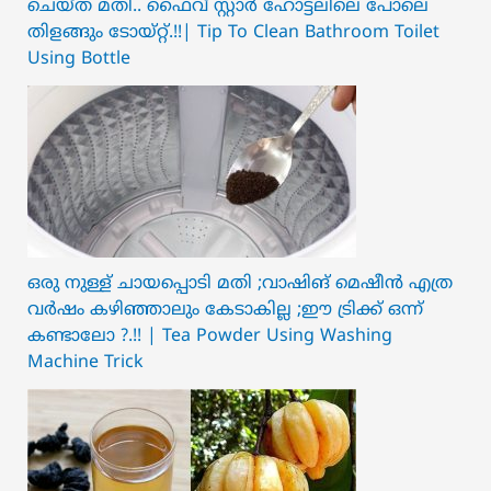
ചെയ്ത മതി.. ഫൈവ് സ്റ്റാർ ഹോട്ടലിലെ പോലെ
തിളങ്ങും ടോയ്റ്റ്.!!| Tip To Clean Bathroom Toilet
Using Bottle
ഒരു നുള്ള് ചായപ്പൊടി മതി ;വാഷിങ് മെഷീൻ എത്ര
വർഷം കഴിഞ്ഞാലും കേടാകില്ല ;ഈ ട്രിക്ക് ഒന്ന്
കണ്ടാലോ ?.!! | Tea Powder Using Washing
Machine Trick