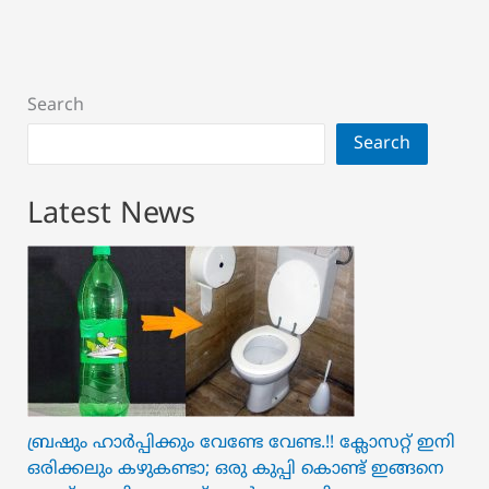
ചിത്രം;
കമന്റുമായി
താരങ്ങൾ..!!
Search
|Kalyani
Priyadarshan
Search
Trains
In
Latest News
Martial
Art
For
New
Film
ബ്രഷും ഹാർപ്പിക്കും വേണ്ടേ വേണ്ട.!! ക്ലോസറ്റ് ഇനി
ഒരിക്കലും കഴുകണ്ടാ; ഒരു കുപ്പി കൊണ്ട് ഇങ്ങനെ