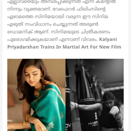
എല്ലാവരെയും അമ്പരപ്പിക്കുന്നത് എന്ന് കമന്റില്‍
നിന്നും വ്യക്തമാണ്. വേഫെറര്‍ ഫിലിംസിന്റെ
ഏഴാമത്തെ സിനിമയായി വരുന്ന ഈ സിനിമ
എഴുതി സംവിധാനം ചെയ്യുന്നത് അരുണ്‍
ഡൊമനിക് ആണ്. സിനിമയുടെ ചിത്രീകരണം
പുരോഗമിക്കുകയാണ് എന്നാണ് വിവരം.
Kalyani
Priyadarshan Trains In Martial Art For New Film