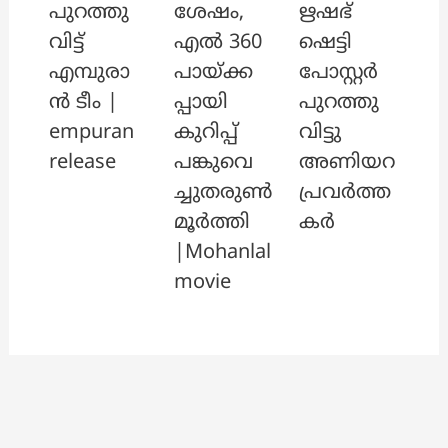
പുറത്തു
ശേഷം,
ഋഷഭ്
വിട്ട്
എൽ 360
ഷെട്ടി
എമ്പുരാ
പായ്ക്ക
പോസ്റ്റർ
ൻ ടീം |
പ്പായി
പുറത്തു
empuran
കുറിപ്പ്
വിട്ടു
release
പങ്കുവെ
അണിയറ
ച്ചുതരുൺ
പ്രവർത്ത
മൂർത്തി
കർ
|Mohanlal
movie