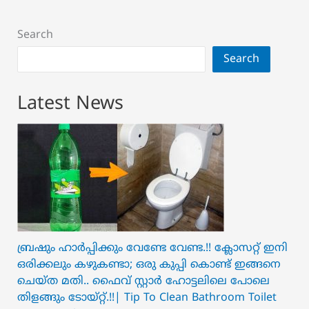
Search
Search
Latest News
ബ്രഷും ഹാർപ്പിക്കും വേണ്ടേ വേണ്ട.!! ക്ലോസറ്റ് ഇനി
ഒരിക്കലും കഴുകണ്ടാ; ഒരു കുപ്പി കൊണ്ട് ഇങ്ങനെ
ചെയ്ത മതി.. ഫൈവ് സ്റ്റാർ ഹോട്ടലിലെ പോലെ
തിളങ്ങും ടോയ്റ്റ്.!!| Tip To Clean Bathroom Toilet