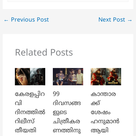
←
Previous Post
Next Post
→
Related Posts
കേരളപ്പിറ
99
കാന്താര
വി
ദിവസങ്ങ
ക്ക്
ദിനത്തിൽ
ളുടെ
ശേഷം
റിലീസ്
ചിത്രീകര
ഹനുമാൻ
തീയതി
ണത്തിനു
ആയി