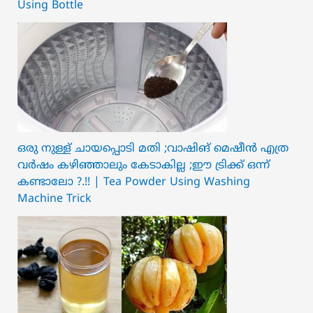
Using Bottle
ഒരു നുള്ള് ചായപ്പൊടി മതി ;വാഷിങ് മെഷീൻ എത്ര
വർഷം കഴിഞ്ഞാലും കേടാകില്ല ;ഈ ട്രിക്ക് ഒന്ന്
കണ്ടാലോ ?.!! | Tea Powder Using Washing
Machine Trick