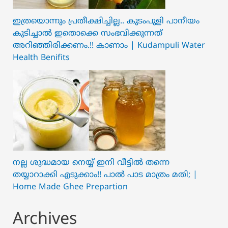
ഇത്രയൊന്നും പ്രതീക്ഷിച്ചില്ല.. ക‍ു‌ടംപുളി പാനീയം
കുടിച്ചാൽ ഇതൊക്കെ സംഭവിക്കുന്നത്
അറിഞ്ഞിരിക്കണം.!! കാണാം | Kudampuli Water
Health Benifits
നല്ല ശുദ്ധമായ നെയ്യ് ഇനി വീട്ടിൽ തന്നെ
തയ്യാറാക്കി എടുക്കാം!! പാൽ പാട മാത്രം മതി; |
Home Made Ghee Prepartion
Archives