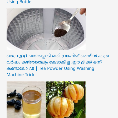
Using Bottle
ഒരു നുള്ള് ചായപ്പൊടി മതി ;വാഷിങ് മെഷീൻ എത്ര
വർഷം കഴിഞ്ഞാലും കേടാകില്ല ;ഈ ട്രിക്ക് ഒന്ന്
കണ്ടാലോ ?.!! | Tea Powder Using Washing
Machine Trick