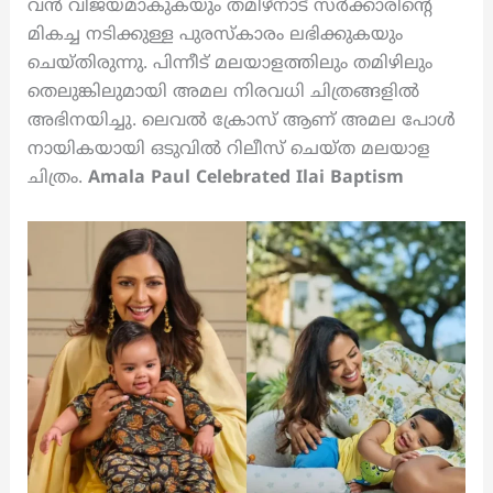
വൻ വിജയമാകുകയും തമിഴ്നാട് സർക്കാരിന്റെ
മികച്ച നടിക്കുള്ള പുരസ്കാരം ലഭിക്കുകയും
ചെയ്തിരുന്നു. പിന്നീട് മലയാളത്തിലും തമിഴിലും
തെലുങ്കിലുമായി അമല നിരവധി ചിത്രങ്ങളിൽ
അഭിനയിച്ചു. ലെവൽ ക്രോസ് ആണ് അമല പോൾ
നായികയായി ഒടുവിൽ റിലീസ് ചെയ്ത മലയാള
ചിത്രം.
Amala Paul Celebrated Ilai Baptism