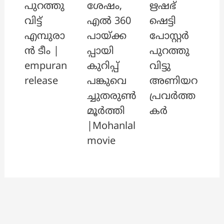
പുറത്തു
ശേഷം,
ഋഷഭ്
വിട്ട്
എൽ 360
ഷെട്ടി
എമ്പുരാ
പായ്ക്ക
പോസ്റ്റർ
ൻ ടീം |
പ്പായി
പുറത്തു
empuran
കുറിപ്പ്
വിട്ടു
release
പങ്കുവെ
അണിയറ
ച്ചുതരുൺ
പ്രവർത്ത
മൂർത്തി
കർ
|Mohanlal
movie