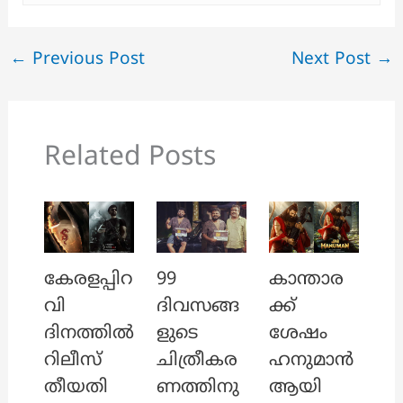
←
Previous Post
Next Post
→
Related Posts
കേരളപ്പിറ
99
കാന്താര
വി
ദിവസങ്ങ
ക്ക്
ദിനത്തിൽ
ളുടെ
ശേഷം
റിലീസ്
ചിത്രീകര
ഹനുമാൻ
തീയതി
ണത്തിനു
ആയി