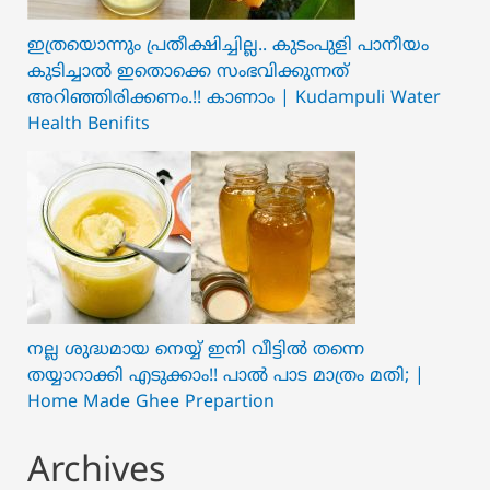
ഇത്രയൊന്നും പ്രതീക്ഷിച്ചില്ല.. ക‍ു‌ടംപുളി പാനീയം
കുടിച്ചാൽ ഇതൊക്കെ സംഭവിക്കുന്നത്
അറിഞ്ഞിരിക്കണം.!! കാണാം | Kudampuli Water
Health Benifits
നല്ല ശുദ്ധമായ നെയ്യ് ഇനി വീട്ടിൽ തന്നെ
തയ്യാറാക്കി എടുക്കാം!! പാൽ പാട മാത്രം മതി; |
Home Made Ghee Prepartion
Archives