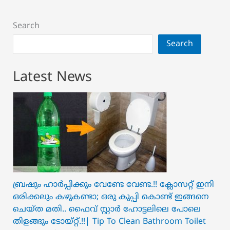
Search
Search
Latest News
ബ്രഷും ഹാർപ്പിക്കും വേണ്ടേ വേണ്ട.!! ക്ലോസറ്റ് ഇനി
ഒരിക്കലും കഴുകണ്ടാ; ഒരു കുപ്പി കൊണ്ട് ഇങ്ങനെ
ചെയ്ത മതി.. ഫൈവ് സ്റ്റാർ ഹോട്ടലിലെ പോലെ
തിളങ്ങും ടോയ്റ്റ്.!!| Tip To Clean Bathroom Toilet