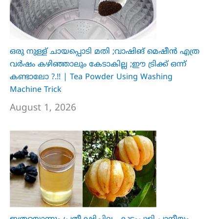
ഒരു നുള്ള് ചായപ്പൊടി മതി ;വാഷിങ് മെഷീൻ എത്ര
വർഷം കഴിഞ്ഞാലും കേടാകില്ല ;ഈ ട്രിക്ക് ഒന്ന്
കണ്ടാലോ ?.!! | Tea Powder Using Washing
Machine Trick
August 1, 2026