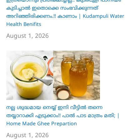
ഇത്രയൊന്നും പ്രതീക്ഷിച്ചില്ല.. ക‍ു‌ടംപുളി പാനീയം
കുടിച്ചാൽ ഇതൊക്കെ സംഭവിക്കുന്നത്
അറിഞ്ഞിരിക്കണം.!! കാണാം | Kudampuli Water
Health Benifits
August 1, 2026
നല്ല ശുദ്ധമായ നെയ്യ് ഇനി വീട്ടിൽ തന്നെ
തയ്യാറാക്കി എടുക്കാം!! പാൽ പാട മാത്രം മതി; |
Home Made Ghee Prepartion
August 1, 2026