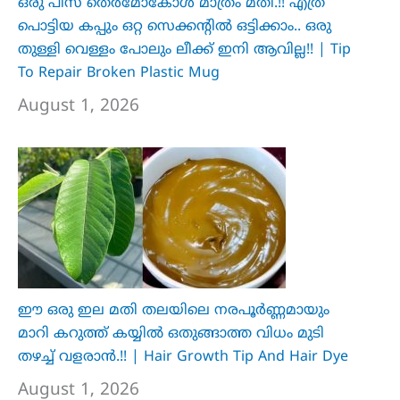
ഒരു പീസ് തെർമോകോൾ മാത്രം മതി.!! എത്ര
പൊട്ടിയ കപ്പും ഒറ്റ സെക്കന്റിൽ ഒട്ടിക്കാം.. ഒരു
തുള്ളി വെള്ളം പോലും ലീക്ക് ഇനി ആവില്ല!! | Tip
To Repair Broken Plastic Mug
August 1, 2026
ഈ ഒരു ഇല മതി തലയിലെ നരപൂർണ്ണമായും
മാറി കറുത്ത് കയ്യിൽ ഒതുങ്ങാത്ത വിധം മുടി
തഴച്ച് വളരാൻ.!! | Hair Growth Tip And Hair Dye
August 1, 2026