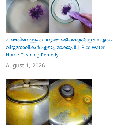
കഞ്ഞിവെള്ളം വെറുതെ ഒഴിക്കരുത്; ഈ സൂത്രം
വീട്ടുജോലികൾ എളുപ്പമാക്കും.!! | Rice Water
Home Cleaning Remedy
August 1, 2026