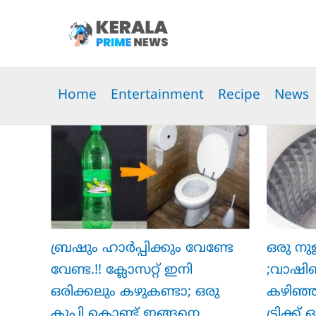
Skip
to
content
Home
Entertainment
Recipe
News
ബ്രഷും ഹാർപ്പിക്കും വേണ്ടേ
ഒരു നു
വേണ്ട.!! ക്ലോസറ്റ് ഇനി
;വാഷി
ഒരിക്കലും കഴുകണ്ടാ; ഒരു
കഴിഞ്ഞ
കുപ്പി കൊണ്ട് ഇങ്ങനെ
ട്രിക്ക്