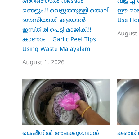
അറിഞ്ഞാൽ നിങ്ങൾ
വിളിച്ച്
ഞെട്ടും.!! വെളുത്തുള്ളി തൊലി
ഈ മാജി
ഈസിയായി കളയാൻ
Use Ho
ഇസ്തിരി പെട്ടി മാജിക്.!!
August 
കാണാം | Garlic Peel Tips
Using Waste Malayalam
August 1, 2026
മെഷീനിൽ അലക്കുമ്പോൾ
കഞ്ഞി