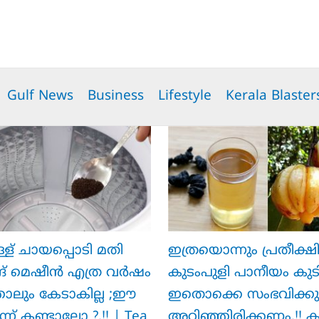
Gulf News
Business
Lifestyle
Kerala Blaster
ള്ള് ചായപ്പൊടി മതി
ഇത്രയൊന്നും പ്രതീക്ഷിച്ച
ങ് മെഷീൻ എത്ര വർഷം
ക‍ു‌ടംപുളി പാനീയം കുട
ാലും കേടാകില്ല ;ഈ
ഇതൊക്കെ സംഭവിക്കുന
 ഒന്ന് കണ്ടാലോ ?.!! | Tea
അറിഞ്ഞിരിക്കണം.!! 