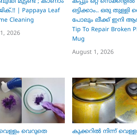
 ബുദ്ധി മുട്ടണ്ട ; കാണാം
കപ്പും ഒറ്റ സെക്കന്റിൽ
ക്.!! | Pappaya Leaf
ഒട്ടിക്കാം.. ഒരു തുള്ളി 
me Cleaning
പോലും ലീക്ക് ഇനി ആവില
Tip To Repair Broken Pl
1, 2026
Mug
August 1, 2026
വെള്ളം വെറുതെ
കുക്കറിൽ നിന്ന് വെള്ള