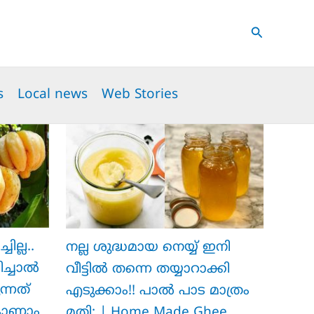
Search
s
Local news
Web Stories
ില്ല..
നല്ല ശുദ്ധമായ നെയ്യ് ഇനി
ിച്ചാൽ
വീട്ടിൽ തന്നെ തയ്യാറാക്കി
്നത്
എടുക്കാം!! പാൽ പാട മാത്രം
കാണാം
മതി; | Home Made Ghee