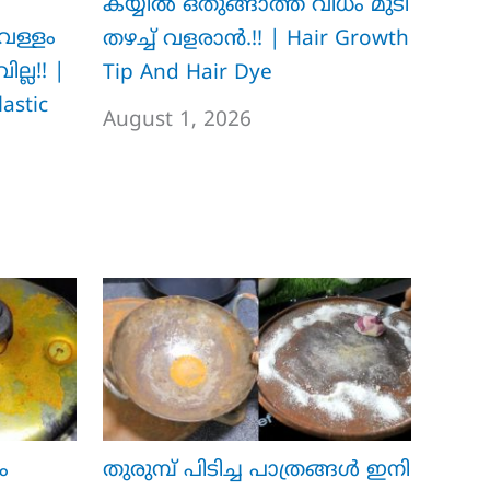
കയ്യിൽ ഒതുങ്ങാത്ത വിധം മുടി
വെള്ളം
തഴച്ച് വളരാൻ.!! | Hair Growth
്ല!! |
Tip And Hair Dye
astic
August 1, 2026
ം
തുരുമ്പ് പിടിച്ച പാത്രങ്ങൾ ഇനി