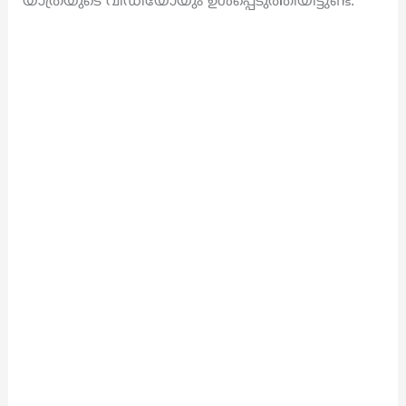
യാത്രയുടെ വീഡിയോയും ഉൾപ്പെടുത്തിയിട്ടുണ്ട്.