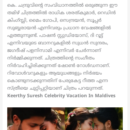
കെ. ചന്ദ്രുവിന്റെ സംവിധാനത്തിൽ ഒരുങ്ങുന്ന ഈ
തമിഴ് ചിത്രത്തിൽ രാധിക ശരത്കുമാർ, റെഡിൻ
കിംഗ്സ്ലി, മൈം ഗോപി, സെന്ദ്രയൻ, സൂപ്പർ
സുബ്ബരായൻ എന്നിവരും പ്രധാന വേഷങ്ങളിൽ
എത്തുന്നുണ്ട്. പാഷൻ സ്റ്റുഡിയോസ്, ദി റൂട്ട്
എന്നിവയുടെ ബാനറുകളിൽ സുധൻ സുന്ദരം,
ജഗദീഷ് പളനിസാമി എന്നിവർ ചേർന്നാണ്
നിർമ്മിക്കുന്നത്. ചിത്രത്തിന്റെ സംഗീതം
നിർവഹിച്ചിരിക്കുന്നത് ഷോൺ റോൾഡനാണ്.
റിവോൾവറുകളും ആയുധങ്ങളും നിർഭയം
കൊണ്ടുനടക്കുന്നതിന് പേരുകേട്ട റീത്ത എന്ന
സ്ത്രീയെ ചുറ്റിപ്പറ്റിയാണ് ചിത്രം പറയുന്നത്.
Keerthy Suresh Celebrity Vacation In Maldives