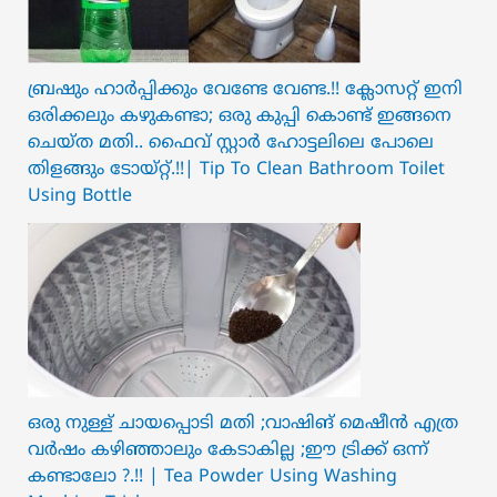
ബ്രഷും ഹാർപ്പിക്കും വേണ്ടേ വേണ്ട.!! ക്ലോസറ്റ് ഇനി
ഒരിക്കലും കഴുകണ്ടാ; ഒരു കുപ്പി കൊണ്ട് ഇങ്ങനെ
ചെയ്ത മതി.. ഫൈവ് സ്റ്റാർ ഹോട്ടലിലെ പോലെ
തിളങ്ങും ടോയ്റ്റ്.!!| Tip To Clean Bathroom Toilet
Using Bottle
ഒരു നുള്ള് ചായപ്പൊടി മതി ;വാഷിങ് മെഷീൻ എത്ര
വർഷം കഴിഞ്ഞാലും കേടാകില്ല ;ഈ ട്രിക്ക് ഒന്ന്
കണ്ടാലോ ?.!! | Tea Powder Using Washing