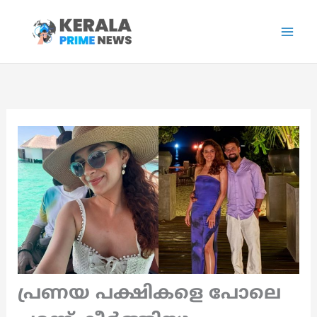
Skip
to
content
പ്രണയ പക്ഷികളെ പോലെ