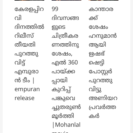
കേരളപ്പിറ
99
കാന്താര
വി
ദിവസങ്ങ
ക്ക്
ദിനത്തിൽ
ളുടെ
ശേഷം
റിലീസ്
ചിത്രീകര
ഹനുമാൻ
തീയതി
ണത്തിനു
ആയി
പുറത്തു
ശേഷം,
ഋഷഭ്
വിട്ട്
എൽ 360
ഷെട്ടി
എമ്പുരാ
പായ്ക്ക
പോസ്റ്റർ
ൻ ടീം |
പ്പായി
പുറത്തു
empuran
കുറിപ്പ്
വിട്ടു
release
പങ്കുവെ
അണിയറ
ച്ചുതരുൺ
പ്രവർത്ത
മൂർത്തി
കർ
|Mohanlal