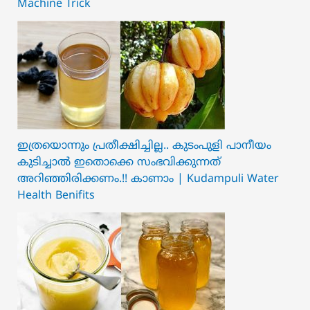
Machine Trick
ഇത്രയൊന്നും പ്രതീക്ഷിച്ചില്ല.. ക‍ു‌ടംപുളി പാനീയം
കുടിച്ചാൽ ഇതൊക്കെ സംഭവിക്കുന്നത്
അറിഞ്ഞിരിക്കണം.!! കാണാം | Kudampuli Water
Health Benifits