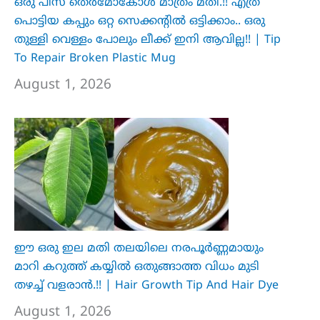
ഒരു പീസ് തെർമോകോൾ മാത്രം മതി.!! എത്ര
പൊട്ടിയ കപ്പും ഒറ്റ സെക്കന്റിൽ ഒട്ടിക്കാം.. ഒരു
തുള്ളി വെള്ളം പോലും ലീക്ക് ഇനി ആവില്ല!! | Tip
To Repair Broken Plastic Mug
August 1, 2026
ഈ ഒരു ഇല മതി തലയിലെ നരപൂർണ്ണമായും
മാറി കറുത്ത് കയ്യിൽ ഒതുങ്ങാത്ത വിധം മുടി
തഴച്ച് വളരാൻ.!! | Hair Growth Tip And Hair Dye
August 1, 2026