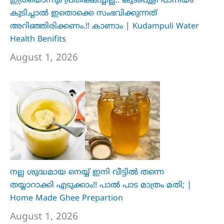
ഇത്രയൊന്നും പ്രതീക്ഷിച്ചില്ല.. ക‍ു‌ടംപുളി പാനീയം
കുടിച്ചാൽ ഇതൊക്കെ സംഭവിക്കുന്നത്
അറിഞ്ഞിരിക്കണം.!! കാണാം | Kudampuli Water
Health Benifits
August 1, 2026
നല്ല ശുദ്ധമായ നെയ്യ് ഇനി വീട്ടിൽ തന്നെ
തയ്യാറാക്കി എടുക്കാം!! പാൽ പാട മാത്രം മതി; |
Home Made Ghee Prepartion
August 1, 2026