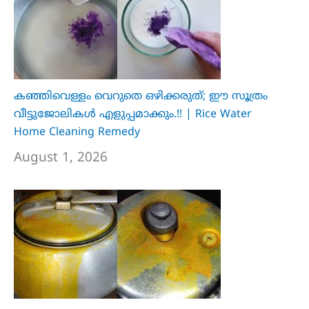
കഞ്ഞിവെള്ളം വെറുതെ ഒഴിക്കരുത്; ഈ സൂത്രം
വീട്ടുജോലികൾ എളുപ്പമാക്കും.!! | Rice Water
Home Cleaning Remedy
August 1, 2026