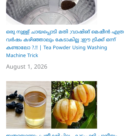
ഒരു നുള്ള് ചായപ്പൊടി മതി ;വാഷിങ് മെഷീൻ എത്ര
വർഷം കഴിഞ്ഞാലും കേടാകില്ല ;ഈ ട്രിക്ക് ഒന്ന്
കണ്ടാലോ ?.!! | Tea Powder Using Washing
Machine Trick
August 1, 2026