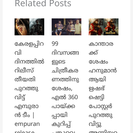
Related Posts
കേരളപ്പിറ
99
കാന്താര
വി
ദിവസങ്ങ
ക്ക്
ദിനത്തിൽ
ളുടെ
ശേഷം
റിലീസ്
ചിത്രീകര
ഹനുമാൻ
തീയതി
ണത്തിനു
ആയി
പുറത്തു
ശേഷം,
ഋഷഭ്
വിട്ട്
എൽ 360
ഷെട്ടി
എമ്പുരാ
പായ്ക്ക
പോസ്റ്റർ
ൻ ടീം |
പ്പായി
പുറത്തു
empuran
കുറിപ്പ്
വിട്ടു