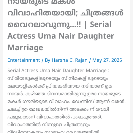
നായരുടെ മകൾ
വിവാഹിതയായി; ചിത്രങ്ങൾ
വൈറലാവുന്നു…!! | Serial
Actress Uma Nair Daughter
Marriage
Entertainment
/ By
Harsha C. Rajan
/
May 27, 2025
Serial Actress Uma Nair Daughter Marriage :
സീരിയലുകളിലൂടെയും സിനിമകളിലൂടെയും
മലയാളികൾക്ക് പ്രിയങ്കരിയായ നടിയാണ് ഉമ
നായർ. കഴിഞ്ഞ ദിവസമായിരുന്നു ഉമാ നായരുടെ
മകൾ ഗൗരിയുടെ വിവാഹം. ഡെന്നിസ് ആണ് വരൻ.
ചലച്ചിത്ര മേഖലയിൽനിന്ന് അടക്കം നിരവധി
പ്രമുഖരാണ് വിവാഹത്തിൽ പങ്കെടുത്തത്.
വിവാഹത്തിൽ നിന്നുള്ള ചിത്രങ്ങളും
വീഡിയോകളും സാമൂഹ്യ മാധ്യമങ്ങളിൽ