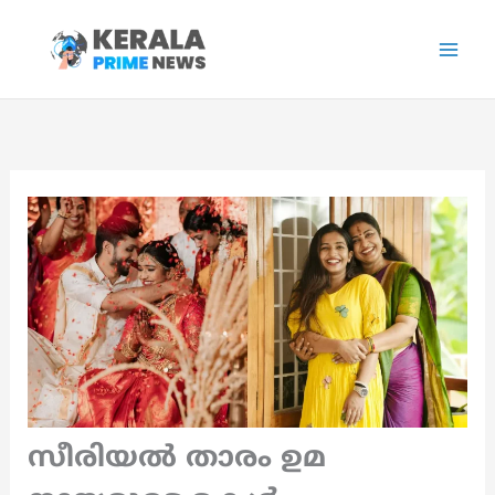
Skip
to
content
സീരിയൽ താരം ഉമ