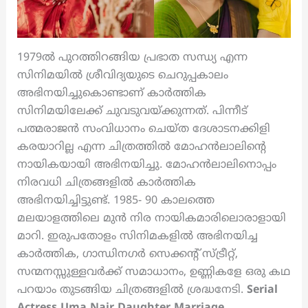
1979ൽ പുറത്തിറങ്ങിയ പ്രഭാത സന്ധ്യ എന്ന
സിനിമയിൽ ശ്രീവിദ്യയുടെ ചെറുപ്പകാലം
അഭിനയിച്ചുകൊണ്ടാണ് കാർത്തിക
സിനിമയിലേക്ക് ചുവടുവയ്ക്കുന്നത്. പിന്നീട്
പത്മരാജൻ സംവിധാനം ചെയ്ത ദേശാടനക്കിളി
കരയാറില്ല എന്ന ചിത്രത്തിൽ മോഹൻലാലിന്റെ
നായികയായി അഭിനയിച്ചു. മോഹൻലാലിനൊപ്പം
നിരവധി ചിത്രങ്ങളിൽ കാർത്തിക
അഭിനയിച്ചിട്ടുണ്ട്. 1985- 90 കാലത്തെ
മലയാളത്തിലെ മുൻ നിര നായികമാരിലൊരാളായി
മാറി. ഇരുപതോളം സിനിമകളിൽ അഭിനയിച്ച
കാർത്തിക, ഗാന്ധിനഗർ സെക്കന്റ് സ്ട്രീറ്റ്,
സന്മനസ്സുള്ളവര്‍ക്ക് സമാധാനം, ഉണ്ണികളേ ഒരു കഥ
പറയാം തുടങ്ങിയ ചിത്രങ്ങളിൽ ശ്രദ്ധനേടി.
Serial
Actress Uma Nair Daughter Marriage