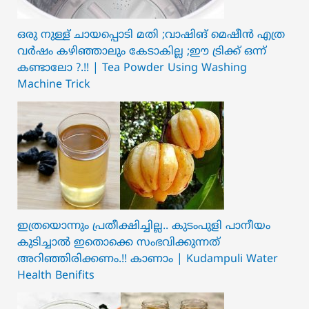
ഒരു നുള്ള് ചായപ്പൊടി മതി ;വാഷിങ് മെഷീൻ എത്ര
വർഷം കഴിഞ്ഞാലും കേടാകില്ല ;ഈ ട്രിക്ക് ഒന്ന്
കണ്ടാലോ ?.!! | Tea Powder Using Washing
Machine Trick
ഇത്രയൊന്നും പ്രതീക്ഷിച്ചില്ല.. ക‍ു‌ടംപുളി പാനീയം
കുടിച്ചാൽ ഇതൊക്കെ സംഭവിക്കുന്നത്
അറിഞ്ഞിരിക്കണം.!! കാണാം | Kudampuli Water
Health Benifits