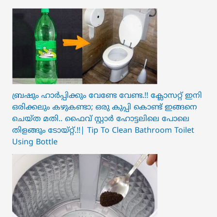
ബ്രഷും ഹാർപ്പിക്കും വേണ്ടേ വേണ്ട.!! ക്ലോസറ്റ് ഇനി
ഒരിക്കലും കഴുകണ്ടാ; ഒരു കുപ്പി കൊണ്ട് ഇങ്ങനെ
ചെയ്ത മതി.. ഫൈവ് സ്റ്റാർ ഹോട്ടലിലെ പോലെ
തിളങ്ങും ടോയ്റ്റ്.!!| Tip To Clean Bathroom Toilet
Using Bottle