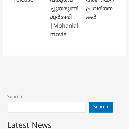
release
പങ്കുവെ
അണിയറ
ച്ചുതരുൺ
പ്രവർത്ത
മൂർത്തി
കർ
|Mohanlal
movie
Search
Search
Latest News