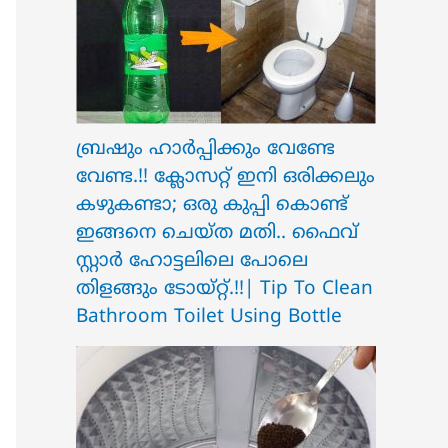
ബ്രഷും ഹാർപ്പിക്കും വേണ്ടേ
വേണ്ട.!! ക്ലോസറ്റ് ഇനി ഒരിക്കലും
കഴുകണ്ടാ; ഒരു കുപ്പി കൊണ്ട്
ഇങ്ങനെ ചെയ്ത മതി.. ഫൈവ്
സ്റ്റാർ ഹോട്ടലിലെ പോലെ
തിളങ്ങും ടോയ്റ്റ്.!!| Tip To Clean
Bathroom Toilet Using Bottle