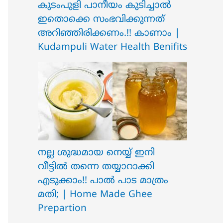
ക‍ു‌ടംപുളി പാനീയം കുടിച്ചാൽ
ഇതൊക്കെ സംഭവിക്കുന്നത്
അറിഞ്ഞിരിക്കണം.!! കാണാം |
Kudampuli Water Health Benifits
നല്ല ശുദ്ധമായ നെയ്യ് ഇനി
വീട്ടിൽ തന്നെ തയ്യാറാക്കി
എടുക്കാം!! പാൽ പാട മാത്രം
മതി; | Home Made Ghee
Prepartion