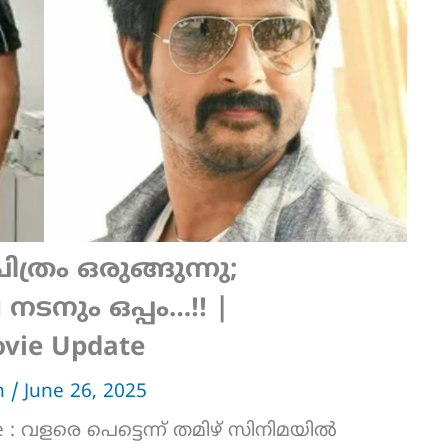
രം ഒരുങ്ങുന്നു;
നടനും ഒപ്പം…!! |
vie Update
an
/
June 26, 2025
e : വളരെ പെട്ടെന്ന് തമിഴ് സിനിമയിൽ