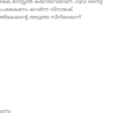
ക്ഷക മനസ്സിൽ കയറിയവയാണ്. ഗുഡ് നൈറ്റ്
െ പ്രേക്ഷകമനം കവർന്ന വിനായക്
്തികേയന്റെ അടുത്ത സിനിമയെന്ന്
ന്നു