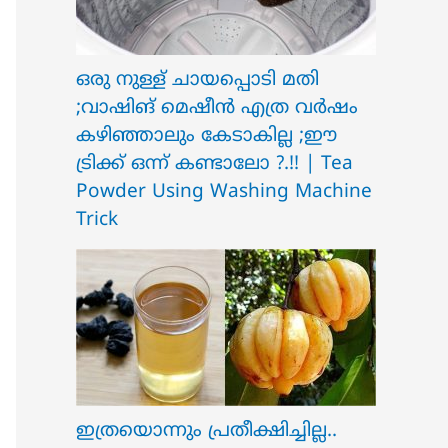
ഒരു നുള്ള് ചായപ്പൊടി മതി
;വാഷിങ് മെഷീൻ എത്ര വർഷം
കഴിഞ്ഞാലും കേടാകില്ല ;ഈ
ട്രിക്ക് ഒന്ന് കണ്ടാലോ ?.!! | Tea
Powder Using Washing Machine
Trick
ഇത്രയൊന്നും പ്രതീക്ഷിച്ചില്ല..