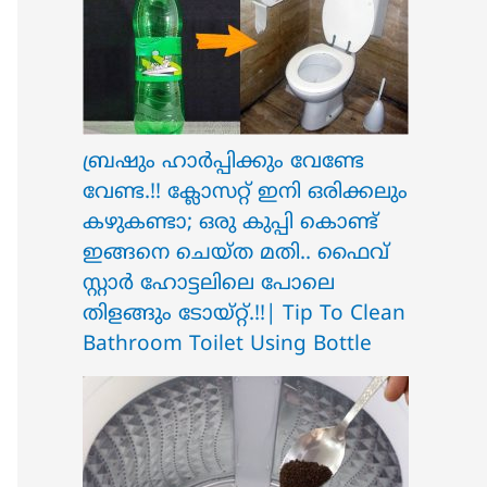
ബ്രഷും ഹാർപ്പിക്കും വേണ്ടേ
വേണ്ട.!! ക്ലോസറ്റ് ഇനി ഒരിക്കലും
കഴുകണ്ടാ; ഒരു കുപ്പി കൊണ്ട്
ഇങ്ങനെ ചെയ്ത മതി.. ഫൈവ്
സ്റ്റാർ ഹോട്ടലിലെ പോലെ
തിളങ്ങും ടോയ്റ്റ്.!!| Tip To Clean
Bathroom Toilet Using Bottle