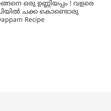
ങനെ ഒരു ഉണ്ണിയപ്പം ! വളരെ
 രുചിയിൽ ചക്ക കൊണ്ടൊരു
niyappam Recipe