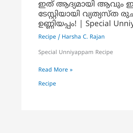
ഇത് ആദ്യമായി ആവും ഇങ്
ടേസ്റ്റിയായി വ്യത്യസ്ത
ഉണ്ണിയപ്പം! | Special Un
Recipe
/
Harsha C. Rajan
Special Unniyappam Recipe
ഇത്
Read More »
ആദ്യമായി
Recipe
ആവും
ഇങ്ങനെ
ഒരു
ഉണ്ണിയപ്പം
!