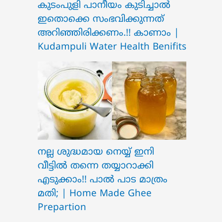
ക‍ു‌ടംപുളി പാനീയം കുടിച്ചാൽ
ഇതൊക്കെ സംഭവിക്കുന്നത്
അറിഞ്ഞിരിക്കണം.!! കാണാം |
Kudampuli Water Health Benifits
നല്ല ശുദ്ധമായ നെയ്യ് ഇനി
വീട്ടിൽ തന്നെ തയ്യാറാക്കി
എടുക്കാം!! പാൽ പാട മാത്രം
മതി; | Home Made Ghee
Prepartion