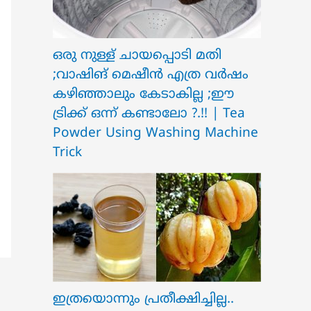
ഒരു നുള്ള് ചായപ്പൊടി മതി
;വാഷിങ് മെഷീൻ എത്ര വർഷം
കഴിഞ്ഞാലും കേടാകില്ല ;ഈ
ട്രിക്ക് ഒന്ന് കണ്ടാലോ ?.!! | Tea
Powder Using Washing Machine
Trick
ഇത്രയൊന്നും പ്രതീക്ഷിച്ചില്ല..