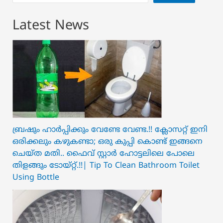
Latest News
ബ്രഷും ഹാർപ്പിക്കും വേണ്ടേ വേണ്ട.!! ക്ലോസറ്റ് ഇനി
ഒരിക്കലും കഴുകണ്ടാ; ഒരു കുപ്പി കൊണ്ട് ഇങ്ങനെ
ചെയ്ത മതി.. ഫൈവ് സ്റ്റാർ ഹോട്ടലിലെ പോലെ
തിളങ്ങും ടോയ്റ്റ്.!!| Tip To Clean Bathroom Toilet
Using Bottle