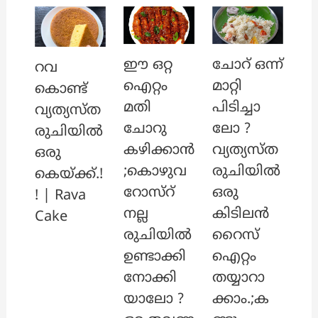
ഈ ഒറ്റ
ചോറ് ഒന്ന്
റവ
ഐറ്റം
മാറ്റി
കൊണ്ട്
മതി
പിടിച്ചാ
വ്യത്യസ്ത
ചോറു
ലോ ?
രുചിയിൽ
കഴിക്കാൻ
വ്യത്യസ്ത
ഒരു
;കൊഴുവ
രുചിയിൽ
കെയ്ക്ക്.!
റോസ്‌റ്
ഒരു
! | Rava
നല്ല
കിടിലൻ
Cake
രുചിയിൽ
റൈസ്
ഉണ്ടാക്കി
ഐറ്റം
നോക്കി
തയ്യാറാ
യാലോ ?
ക്കാം.;ക