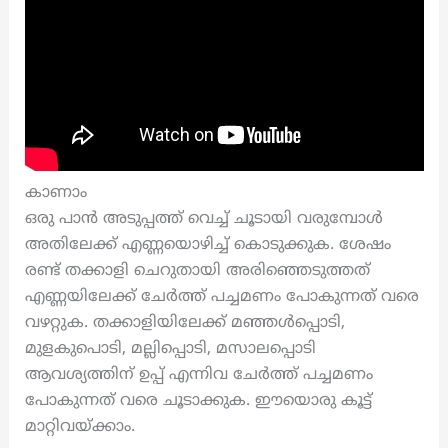
കാണാം
ഒരു പാൻ അടുപ്പത്ത് വെച്ച് ചൂടായി വരുമ്പോൾ
അതിലേക്ക് എണ്ണയൊഴിച്ച് കൊടുക്കുക. ശേഷം
രണ്ട് തക്കാളി ചെറുതായി അരിഞ്ഞെടുത്തത്
എണ്ണയിലേക്ക് ചേർത്ത് പച്ചമണം പോകുന്നത് വരെ
വഴറ്റുക. തക്കാളിയിലേക്ക് മഞ്ഞൾപ്പൊടി,
മുളകുപൊടി, മല്ലിപ്പൊടി, മസാലപ്പൊടി
ആവശ്യത്തിന് ഉപ്പ് എന്നിവ ചേർത്ത് പച്ചമണം
പോകുന്നത് വരെ ചൂടാക്കുക. ഈയൊരു കൂട്ട്
മാറ്റിവയ്ക്കാം.