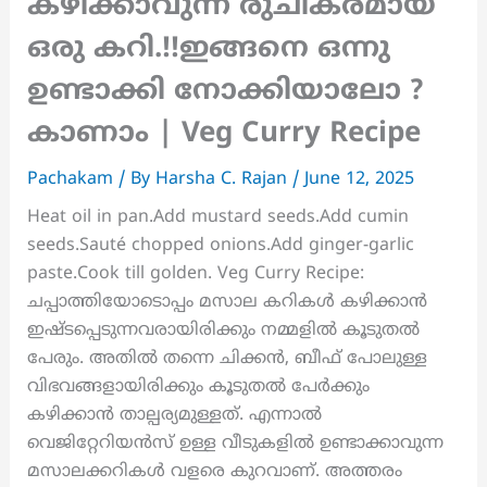
കഴിക്കാവുന്ന രുചികരമായ
ഒരു കറി.!!ഇങ്ങനെ ഒന്നു
ഉണ്ടാക്കി നോക്കിയാലോ ?
കാണാം | Veg Curry Recipe
Pachakam
/ By
Harsha C. Rajan
/
June 12, 2025
Heat oil in pan.Add mustard seeds.Add cumin
seeds.Sauté chopped onions.Add ginger-garlic
paste.Cook till golden. Veg Curry Recipe:
ചപ്പാത്തിയോടൊപ്പം മസാല കറികൾ കഴിക്കാൻ
ഇഷ്ടപ്പെടുന്നവരായിരിക്കും നമ്മളിൽ കൂടുതൽ
പേരും. അതിൽ തന്നെ ചിക്കൻ, ബീഫ് പോലുള്ള
വിഭവങ്ങളായിരിക്കും കൂടുതൽ പേർക്കും
കഴിക്കാൻ താല്പര്യമുള്ളത്. എന്നാൽ
വെജിറ്റേറിയൻസ് ഉള്ള വീടുകളിൽ ഉണ്ടാക്കാവുന്ന
മസാലക്കറികൾ വളരെ കുറവാണ്. അത്തരം