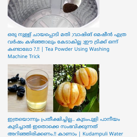
ഒരു നുള്ള് ചായപ്പൊടി മതി ;വാഷിങ് മെഷീൻ എത്ര
വർഷം കഴിഞ്ഞാലും കേടാകില്ല ;ഈ ട്രിക്ക് ഒന്ന്
കണ്ടാലോ ?.!! | Tea Powder Using Washing
Machine Trick
ഇത്രയൊന്നും പ്രതീക്ഷിച്ചില്ല.. ക‍ു‌ടംപുളി പാനീയം
കുടിച്ചാൽ ഇതൊക്കെ സംഭവിക്കുന്നത്
അറിഞ്ഞിരിക്കണം.!! കാണാം | Kudampuli Water