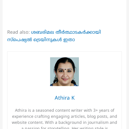
Read also:
ശബരിമല തീർത്ഥാടകർക്കായി
സ്പെഷ്യൽ ട്രെയിനുകൾ ഇതാ
Athira K
Athira is a seasoned content writer with 3+ years of
experience crafting engaging articles, blog posts, and
website content. With a background in journalism and
a passion for storytelling, Her writing style is