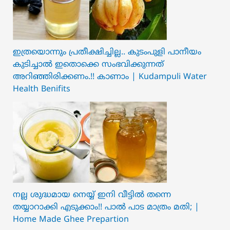
ഇത്രയൊന്നും പ്രതീക്ഷിച്ചില്ല.. ക‍ു‌ടംപുളി പാനീയം
കുടിച്ചാൽ ഇതൊക്കെ സംഭവിക്കുന്നത്
അറിഞ്ഞിരിക്കണം.!! കാണാം | Kudampuli Water
Health Benifits
നല്ല ശുദ്ധമായ നെയ്യ് ഇനി വീട്ടിൽ തന്നെ
തയ്യാറാക്കി എടുക്കാം!! പാൽ പാട മാത്രം മതി; |
Home Made Ghee Prepartion