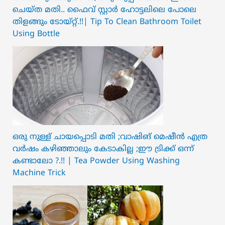
ചെയ്ത മതി.. ഫൈവ് സ്റ്റാർ ഹോട്ടലിലെ പോലെ
തിളങ്ങും ടോയ്റ്റ്.!!| Tip To Clean Bathroom Toilet
Using Bottle
ഒരു നുള്ള് ചായപ്പൊടി മതി ;വാഷിങ് മെഷീൻ എത്ര
വർഷം കഴിഞ്ഞാലും കേടാകില്ല ;ഈ ട്രിക്ക് ഒന്ന്
കണ്ടാലോ ?.!! | Tea Powder Using Washing
Machine Trick