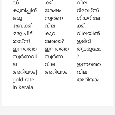
ഡ്
ക്ക്
വില
കുതിപ്പിന്
ശേഷം
റിവേഴ്‌സ്
ഒരു
സ്വർണ
ഗിയറിലേ
ബ്രേക്ക്:
വില
ക്ക്:
ഒരു പിടി
കുറ
വിലയിൽ
താഴ്ന്ന്
ഞ്ഞോ?
ഇടിവ്
ഇന്നത്തെ
ഇന്നത്തെ
തുടരുമോ
സ്വർണവി
സ്വർണ
?
ല
വില
ഇന്നത്തെ
അറിയാം|
അറിയാം
വില
gold rate
അറിയാം
in kerala