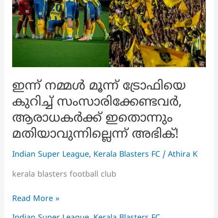
ചടങ്ങുകൾ
കണ്ടു
കണ്ണും
മനവും
നിറഞ്ഞു
ജയറാമും
പാർവതിയും
ഇന്ന് നമ്മൾ മൂന്ന് ട്രോഫിയെ
കുറിച്ച് സംസാരിക്കേണ്ടവർ,
ആരാധകർക്ക് ഇതൊന്നും
മതിയാവുന്നില്ലെന്ന് അഭിക്!
Indian Super League
,
Kerala Blasters FC
/
Athira K
kerala blasters football club
ഇന്ന്
Read More »
നമ്മൾ
Indian Super League
,
Kerala Blasters FC