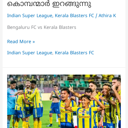
കൊമ്പന്മാർ ഇറങ്ങുന്നു
Indian Super League
,
Kerala Blasters FC
/
Athira K
Bengaluru FC vs Kerala Blasters
ബ്ലാസ്റ്റേഴ്‌സിന്
Read More »
ചില
Indian Super League
,
Kerala Blasters FC
കണക്കുകൾ
തീർക്കാനുണ്ട്,
ഇരുന്നൂറാം
ഐഎസ്എൽ
മത്സരത്തിന്
ചിരവൈരികൾക്കെതിരെ
കൊമ്പന്മാർ
ഇറങ്ങുന്നു