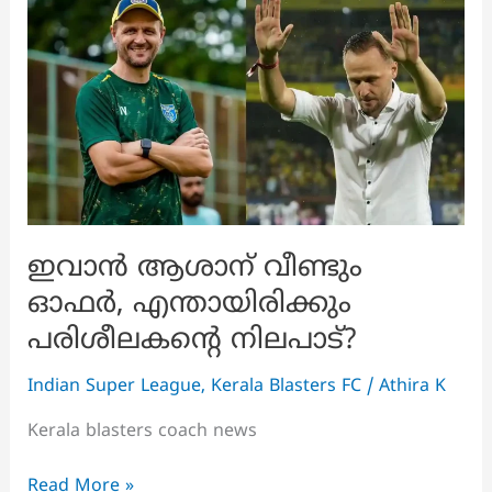
സൂചനകൾ
ഇവാൻ ആശാന് വീണ്ടും
ഓഫർ, എന്തായിരിക്കും
പരിശീലകന്റെ നിലപാട്?
Indian Super League
,
Kerala Blasters FC
/
Athira K
Kerala blasters coach news
ഇവാൻ
Read More »