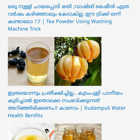
ഒരു നുള്ള് ചായപ്പൊടി മതി ;വാഷിങ് മെഷീൻ എത്ര
വർഷം കഴിഞ്ഞാലും കേടാകില്ല ;ഈ ട്രിക്ക് ഒന്ന്
കണ്ടാലോ ?.!! | Tea Powder Using Washing
Machine Trick
ഇത്രയൊന്നും പ്രതീക്ഷിച്ചില്ല.. ക‍ു‌ടംപുളി പാനീയം
കുടിച്ചാൽ ഇതൊക്കെ സംഭവിക്കുന്നത്
അറിഞ്ഞിരിക്കണം.!! കാണാം | Kudampuli Water
Health Benifits