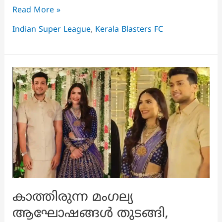
ടീം
Read More »
ശരിയായ
Indian Super League
,
Kerala Blasters FC
ദിശയിൽ
തന്നെയാണ്,
മോശം
ഫോമിലാവാനുള്ള
പ്രധാന
കാരണത്തെക്കുറിച്ച്
നോഹ
സദോയി
കാത്തിരുന്ന മംഗല്യ
ആഘോഷങ്ങൾ തുടങ്ങി,