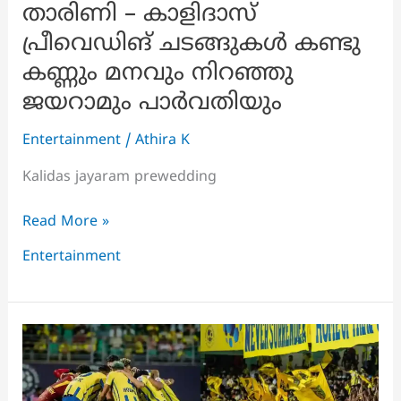
താരിണി – കാളിദാസ്
പ്രീവെഡിങ് ചടങ്ങുകൾ കണ്ടു
കണ്ണും മനവും നിറഞ്ഞു
ജയറാമും പാർവതിയും
Entertainment
/
Athira K
Kalidas jayaram prewedding
കാത്തിരുന്ന
Read More »
മംഗല്യ
Entertainment
ആഘോഷങ്ങൾ
തുടങ്ങി,
താരിണി
–
കാളിദാസ്
പ്രീവെഡിങ്