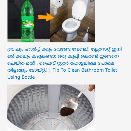
ബ്രഷും ഹാർപ്പിക്കും വേണ്ടേ വേണ്ട.!! ക്ലോസറ്റ് ഇനി
ഒരിക്കലും കഴുകണ്ടാ; ഒരു കുപ്പി കൊണ്ട് ഇങ്ങനെ
ചെയ്ത മതി.. ഫൈവ് സ്റ്റാർ ഹോട്ടലിലെ പോലെ
തിളങ്ങും ടോയ്റ്റ്.!!| Tip To Clean Bathroom Toilet
Using Bottle