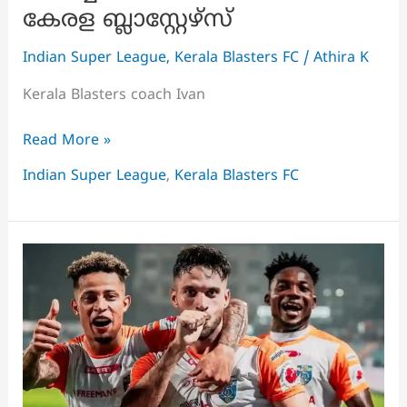
കേരള ബ്ലാസ്റ്റേഴ്‌സ്
Indian Super League
,
Kerala Blasters FC
/
Athira K
Kerala Blasters coach Ivan
ആരാധകരുടെ
Read More »
ശക്തമായ
Indian Super League
,
Kerala Blasters FC
പിന്തുണയിൽ
പോലും
ജയിക്കാനാവുന്നില്ല,
കൊച്ചിയിൽ
മോശം
ഫോമിൽ
കേരള
ബ്ലാസ്റ്റേഴ്‌സ്