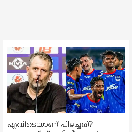
എവിടെയാണ് പിഴച്ചത്?