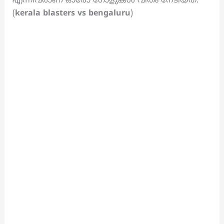
എന്നിവരാണ് ഓരോ ഗോളുകൾ വീതം നേടിയത്.
(
kerala blasters vs bengaluru
)