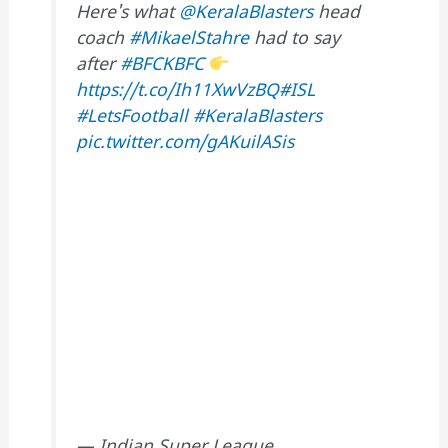
Here's what
@KeralaBlasters
head
coach
#MikaelStahre
had to say
after
#BFCKBFC
https://t.co/Ih11XwVzBQ
#ISL
#LetsFootball
#KeralaBlasters
pic.twitter.com/gAKuilASis