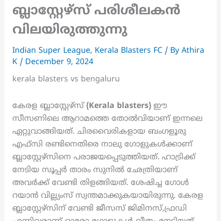
ബ്ലാസ്റ്റേഴ്സ് പരിശീലകൻ
വിലയിരുത്തുന്നു
Indian Super League
,
Kerala Blasters FC
/ By
Athira
K
/
December 9, 2024
kerala blasters vs bengaluru
കേരള ബ്ലാസ്റ്റേഴ്സ്
(Kerala blasters)
ഈ
സീസണിലെ ആറാമത്തെ തോൽവിയാണ് ഇന്നലെ
ഏറ്റുവാങ്ങിയത്. ചിരവൈരികളായ ബംഗളൂരു
എഫ്സി രണ്ടിനെതിരെ നാലു ഗോളുകൾക്കാണ്
ബ്ലാസ്റ്റേഴ്സിനെ പരാജയപ്പെടുത്തിയത്. ഹാട്രിക്ക്
നേടിയ സൂപ്പർ താരം സുനിൽ ഛേത്രിയാണ്
അവർക്ക് വേണ്ടി തിളങ്ങിയത്. ശേഷിച്ച ഗോൾ
റയാൻ വില്ല്യംസ് സ്വന്തമാക്കുകയായിരുന്നു. കേരള
ബ്ലാസ്റ്റേഴ്സിന് വേണ്ടി ജീസസ് ജിമിനസ്,ഫ്രഡി