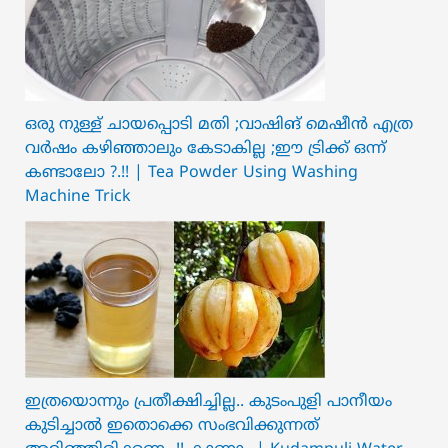
ഒരു നുള്ള് ചായപ്പൊടി മതി ;വാഷിങ് മെഷീൻ എത്ര
വർഷം കഴിഞ്ഞാലും കേടാകില്ല ;ഈ ട്രിക്ക് ഒന്ന്
കണ്ടാലോ ?.!! | Tea Powder Using Washing
Machine Trick
ഇത്രയൊന്നും പ്രതീക്ഷിച്ചില്ല.. ക‍ു‌ടംപുളി പാനീയം
കുടിച്ചാൽ ഇതൊക്കെ സംഭവിക്കുന്നത്