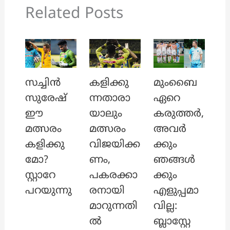
Related Posts
സച്ചിൻ
കളിക്കു
മുംബൈ
സുരേഷ്
ന്നതാരാ
ഏറെ
ഈ
യാലും
കരുത്തർ,
മത്സരം
മത്സരം
അവർ
കളിക്കു
വിജയിക്ക
ക്കും
മോ?
ണം,
ഞങ്ങൾ
സ്റ്റാറേ
പകരക്കാ
ക്കും
പറയുന്നു
രനായി
എളുപ്പമാ
മാറുന്നതി
വില്ല:
ൽ
ബ്ലാസ്റ്റേ