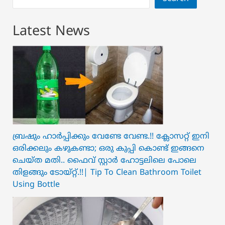
Latest News
ബ്രഷും ഹാർപ്പിക്കും വേണ്ടേ വേണ്ട.!! ക്ലോസറ്റ് ഇനി
ഒരിക്കലും കഴുകണ്ടാ; ഒരു കുപ്പി കൊണ്ട് ഇങ്ങനെ
ചെയ്ത മതി.. ഫൈവ് സ്റ്റാർ ഹോട്ടലിലെ പോലെ
തിളങ്ങും ടോയ്റ്റ്.!!| Tip To Clean Bathroom Toilet
Using Bottle