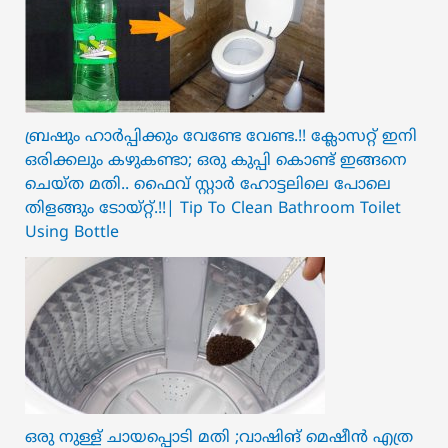
ബ്രഷും ഹാർപ്പിക്കും വേണ്ടേ വേണ്ട.!! ക്ലോസറ്റ് ഇനി
ഒരിക്കലും കഴുകണ്ടാ; ഒരു കുപ്പി കൊണ്ട് ഇങ്ങനെ
ചെയ്ത മതി.. ഫൈവ് സ്റ്റാർ ഹോട്ടലിലെ പോലെ
തിളങ്ങും ടോയ്റ്റ്.!!| Tip To Clean Bathroom Toilet
Using Bottle
ഒരു നുള്ള് ചായപ്പൊടി മതി ;വാഷിങ് മെഷീൻ എത്ര