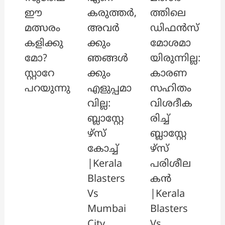
ഈ
കരുത്തർ,
ത്തിലെ
മത്സരം
അവർ
ഡിഫൻസ്
കളിക്കു
ക്കും
മോശമാ
മോ?
ഞങ്ങൾ
യിരുന്നില്ല:
സ്റ്റാറേ
ക്കും
കാരണ
പറയുന്നു
എളുപ്പമാ
സഹിതം
വില്ല:
വിശദീക
ബ്ലാസ്റ്റേ
രിച്ച്
ഴ്സ്
ബ്ലാസ്റ്റേ
കോച്ച്
ഴ്സ്
|Kerala
പരിശീല
Blasters
കൻ
Vs
|Kerala
Mumbai
Blasters
City
Vs