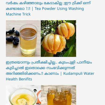
വർഷം കഴിഞ്ഞാലും കേടാകില്ല ;ഈ ട്രിക്ക് ഒന്ന്
കണ്ടാലോ ?.!! | Tea Powder Using Washing
Machine Trick
ഇത്രയൊന്നും പ്രതീക്ഷിച്ചില്ല.. ക‍ു‌ടംപുളി പാനീയം
കുടിച്ചാൽ ഇതൊക്കെ സംഭവിക്കുന്നത്
അറിഞ്ഞിരിക്കണം.!! കാണാം | Kudampuli Water
Health Benifits