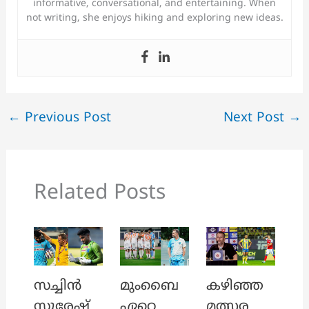
informative, conversational, and entertaining. When
not writing, she enjoys hiking and exploring new ideas.
←
Previous Post
Next Post
→
Related Posts
സച്ചിൻ
മുംബൈ
കഴിഞ്ഞ
സുരേഷ്
ഏറെ
മത്സര