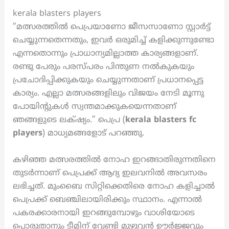
kerala blasters players
“മത്സരത്തിൽ പെപ്രയാണോ ജീസസാണോ സ്റ്റാർട്ട്
ചെയ്യുന്നതെന്നതും, ഇവർ ഒരുമിച്ച് കളിക്കുന്നുണ്ടോ
എന്നതൊന്നും പ്രാധാന്യമില്ലാത്ത കാര്യങ്ങളാണ്.
രണ്ടു പേരും പരസ്‌പരം പിന്തുണ നൽകുകയും
പ്രചോദിപ്പിക്കുകയും ചെയ്യുന്നതാണ് പ്രധാനപ്പെട്ട
കാര്യം. എല്ലാ മത്സരങ്ങളിലും വിജയം നേടി മൂന്നു
പോയിന്റുകൾ സ്വന്തമാക്കുകയെന്നതാണ്
ഞങ്ങളുടെ ലക്‌ഷ്യം.” പെപ്ര (
kerala blasters fc
players
) മാധ്യമങ്ങളോട് പറഞ്ഞു.
കഴിഞ്ഞ മത്സരത്തിൽ നോഹ ഇറങ്ങാതിരുന്നതിനെ
തുടർന്നാണ് പെപ്രക്ക് ആദ്യ ഇലവനിൽ അവസരം
ലഭിച്ചത്. മുംബൈ സിറ്റിക്കെതിരെ നോഹ കളിച്ചാൽ
പെപ്രക്ക് ബെഞ്ചിലായിരിക്കും സ്ഥാനം. എന്നാൽ
പകരക്കാരനായി ഇറങ്ങുമ്പോഴും വാശിയോടെ
പൊരുതാനും ടീമിന് വേണ്ടി മുഴുവൻ ഊർജ്ജവും