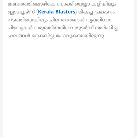
മത്സരത്തിലൊഴികെ ബാക്കിയെല്ലാ കളിയിലും
ബ്ലാസ്റ്റേഴ്‌സ് (
Kerala Blasters
) മികച്ച പ്രകടനം
നടത്തിയെങ്കിലും ചില താരങ്ങൾ വ്യക്തിഗത
പിഴവുകൾ വരുത്തിയതിനെ തുടർന്ന് അർഹിച്ച
ഫലങ്ങൾ കൈവിട്ടു പോവുകയായിരുന്നു.