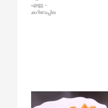
എണ്ണ –
കറിവേപ്പില