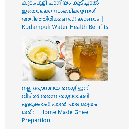
ക‍ു‌ടംപുളി പാനീയം കുടിച്ചാൽ
ഇതൊക്കെ സംഭവിക്കുന്നത്
അറിഞ്ഞിരിക്കണം.!! കാണാം |
Kudampuli Water Health Benifits
നല്ല ശുദ്ധമായ നെയ്യ് ഇനി
വീട്ടിൽ തന്നെ തയ്യാറാക്കി
എടുക്കാം!! പാൽ പാട മാത്രം
മതി; | Home Made Ghee
Prepartion