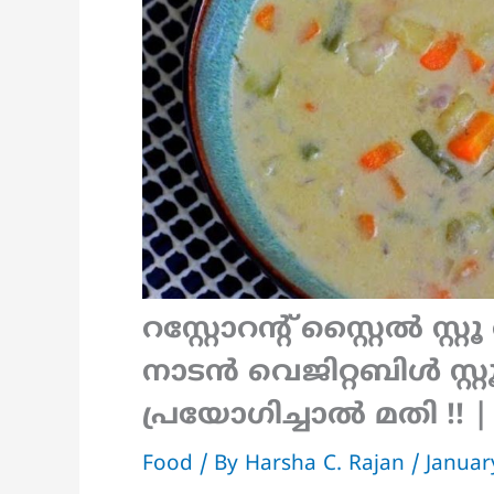
റസ്റ്റോറൻ്റ് സ്റ്റൈൽ സ്റ്റ
നാടൻ വെജിറ്റബിൾ സ്റ്റൂ
പ്രയോഗിച്ചാൽ മതി !! | 
Food
/ By
Harsha C. Rajan
/
Januar