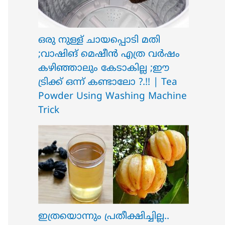
ഒരു നുള്ള് ചായപ്പൊടി മതി
;വാഷിങ് മെഷീൻ എത്ര വർഷം
കഴിഞ്ഞാലും കേടാകില്ല ;ഈ
ട്രിക്ക് ഒന്ന് കണ്ടാലോ ?.!! | Tea
Powder Using Washing Machine
Trick
ഇത്രയൊന്നും പ്രതീക്ഷിച്ചില്ല..