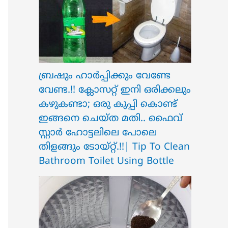
ബ്രഷും ഹാർപ്പിക്കും വേണ്ടേ
വേണ്ട.!! ക്ലോസറ്റ് ഇനി ഒരിക്കലും
കഴുകണ്ടാ; ഒരു കുപ്പി കൊണ്ട്
ഇങ്ങനെ ചെയ്ത മതി.. ഫൈവ്
സ്റ്റാർ ഹോട്ടലിലെ പോലെ
തിളങ്ങും ടോയ്റ്റ്.!!| Tip To Clean
Bathroom Toilet Using Bottle