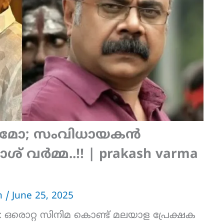
ഥ്യമോ; സംവിധായകൻ
് വർമ്മ..!! | prakash varma
an
/
June 25, 2025
il : ഒരൊറ്റ സിനിമ കൊണ്ട് മലയാള പ്രേക്ഷക