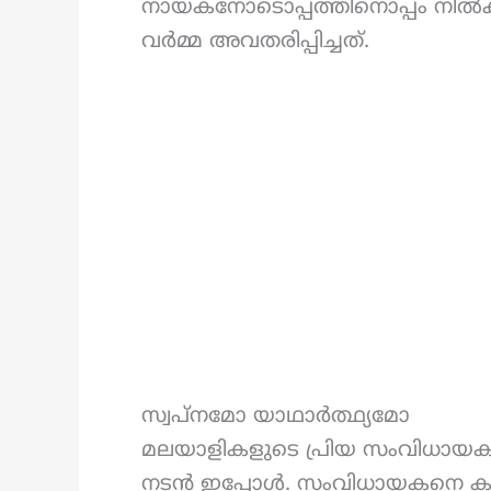
നായകനോടൊപ്പത്തിനൊപ്പം നിൽക
വർമ്മ അവതരിപ്പിച്ചത്.
സ്വപ്നമോ യാഥാർത്ഥ്യമോ
മലയാളികളുടെ പ്രിയ സംവിധായകൻ
നടൻ ഇപ്പോൾ. സംവിധായകനെ കണ്