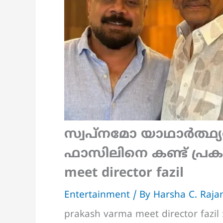
സ്വപ്നമോ യാഥാർത്
ഫാസിലിനെ കണ്ട് പ്രകാശ
meet director fazil
Entertainment
/ By
Harsha C. Raj
prakash varma meet director faz