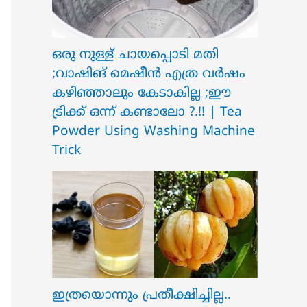
ഒരു നുള്ള് ചായപ്പൊടി മതി
;വാഷിങ് മെഷീൻ എത്ര വർഷം
കഴിഞ്ഞാലും കേടാകില്ല ;ഈ
ട്രിക്ക് ഒന്ന് കണ്ടാലോ ?.!! | Tea
Powder Using Washing Machine
Trick
ഇത്രയൊന്നും പ്രതീക്ഷിച്ചില്ല..