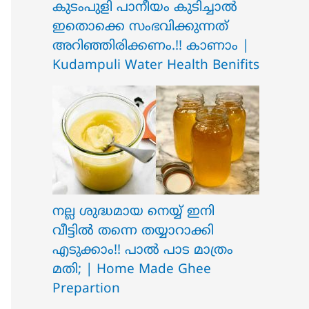
ക‍ു‌ടംപുളി പാനീയം കുടിച്ചാൽ
ഇതൊക്കെ സംഭവിക്കുന്നത്
അറിഞ്ഞിരിക്കണം.!! കാണാം |
Kudampuli Water Health Benifits
നല്ല ശുദ്ധമായ നെയ്യ് ഇനി
വീട്ടിൽ തന്നെ തയ്യാറാക്കി
എടുക്കാം!! പാൽ പാട മാത്രം
മതി; | Home Made Ghee
Prepartion