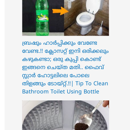
ബ്രഷും ഹാർപ്പിക്കും വേണ്ടേ
വേണ്ട.!! ക്ലോസറ്റ് ഇനി ഒരിക്കലും
കഴുകണ്ടാ; ഒരു കുപ്പി കൊണ്ട്
ഇങ്ങനെ ചെയ്ത മതി.. ഫൈവ്
സ്റ്റാർ ഹോട്ടലിലെ പോലെ
തിളങ്ങും ടോയ്റ്റ്.!!| Tip To Clean
Bathroom Toilet Using Bottle