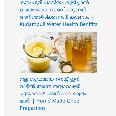
ക‍ു‌ടംപുളി പാനീയം കുടിച്ചാൽ
ഇതൊക്കെ സംഭവിക്കുന്നത്
അറിഞ്ഞിരിക്കണം.!! കാണാം |
Kudampuli Water Health Benifits
നല്ല ശുദ്ധമായ നെയ്യ് ഇനി
വീട്ടിൽ തന്നെ തയ്യാറാക്കി
എടുക്കാം!! പാൽ പാട മാത്രം
മതി; | Home Made Ghee
Prepartion