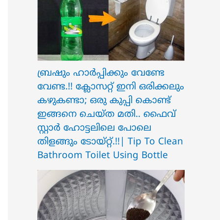
ബ്രഷും ഹാർപ്പിക്കും വേണ്ടേ
വേണ്ട.!! ക്ലോസറ്റ് ഇനി ഒരിക്കലും
കഴുകണ്ടാ; ഒരു കുപ്പി കൊണ്ട്
ഇങ്ങനെ ചെയ്ത മതി.. ഫൈവ്
സ്റ്റാർ ഹോട്ടലിലെ പോലെ
തിളങ്ങും ടോയ്റ്റ്.!!| Tip To Clean
Bathroom Toilet Using Bottle