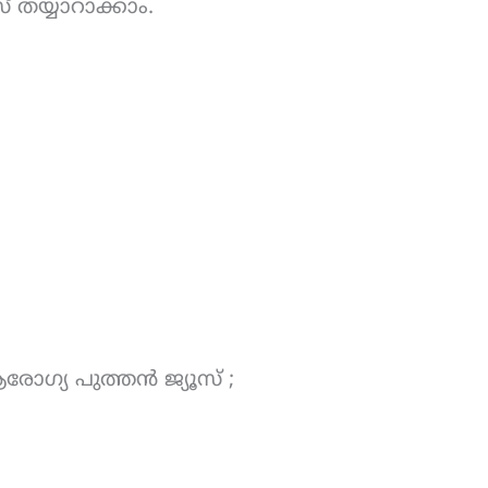
് തയ്യാറാക്കാം.
രോഗ്യ പുത്തൻ ജ്യൂസ് ;