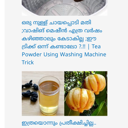
ഒരു നുള്ള് ചായപ്പൊടി മതി
;വാഷിങ് മെഷീൻ എത്ര വർഷം
കഴിഞ്ഞാലും കേടാകില്ല ;ഈ
ട്രിക്ക് ഒന്ന് കണ്ടാലോ ?.!! | Tea
Powder Using Washing Machine
Trick
ഇത്രയൊന്നും പ്രതീക്ഷിച്ചില്ല..