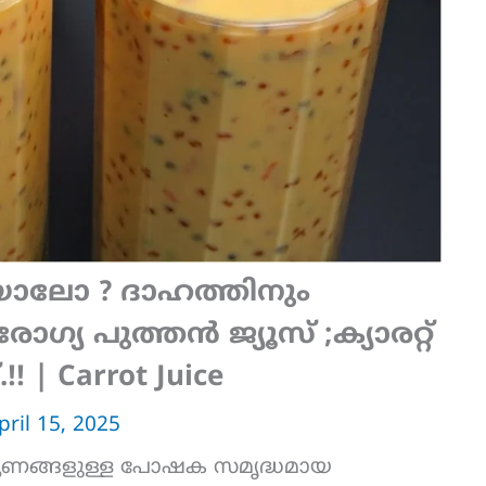
ാലോ ? ദാഹത്തിനും
്യ പുത്തൻ ജ്യൂസ് ;ക്യാരറ്റ്
 | Carrot Juice
pril 15, 2025
 ഗുണങ്ങളുള്ള പോഷക സമൃദ്ധമായ