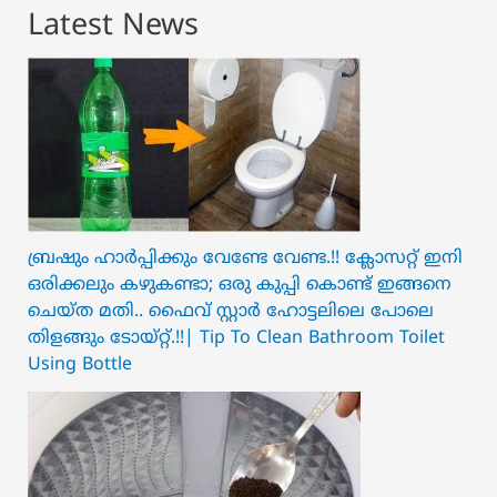
Latest News
ബ്രഷും ഹാർപ്പിക്കും വേണ്ടേ വേണ്ട.!! ക്ലോസറ്റ് ഇനി
ഒരിക്കലും കഴുകണ്ടാ; ഒരു കുപ്പി കൊണ്ട് ഇങ്ങനെ
ചെയ്ത മതി.. ഫൈവ് സ്റ്റാർ ഹോട്ടലിലെ പോലെ
തിളങ്ങും ടോയ്റ്റ്.!!| Tip To Clean Bathroom Toilet
Using Bottle