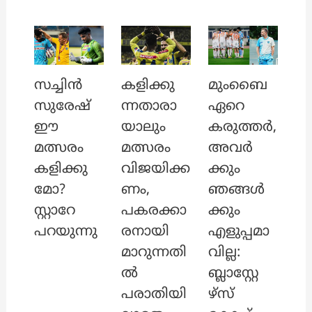
സച്ചിൻ
കളിക്കു
മുംബൈ
സുരേഷ്
ന്നതാരാ
ഏറെ
ഈ
യാലും
കരുത്തർ,
മത്സരം
മത്സരം
അവർ
കളിക്കു
വിജയിക്ക
ക്കും
മോ?
ണം,
ഞങ്ങൾ
സ്റ്റാറേ
പകരക്കാ
ക്കും
പറയുന്നു
രനായി
എളുപ്പമാ
മാറുന്നതി
വില്ല:
ൽ
ബ്ലാസ്റ്റേ
പരാതിയി
ഴ്സ്