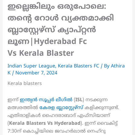
ഇല്ലെങ്കിലും ഒരുപോലെ:
തന്റെ റോൾ വ്യക്തമാക്കി
ബ്ലാസ്റ്റേഴ്സ് ക്യാപ്റ്റൻ
ലൂണ|Hyderabad Fc
Vs Kerala Blaster
Indian Super League
,
Kerala Blasters FC
/ By
Athira
K
/
November 7, 2024
Kerala blasters
ഇന്ന്
ഇന്ത്യൻ സൂപ്പർ ലീഗിൽ
(
ISL
) നടക്കുന്ന
മത്സരത്തിൽ
കേരള ബ്ലാസ്റ്റേഴ്സ്
കളിക്കുന്നുണ്ട്.
എതിരാളികൾ ഹൈദരാബാദ് എഫ്സിയാണ്
(
Kerala Blasters Vs Hyderabad
). ഇന്ന് വൈകിട്ട്
7:30ന് കൊച്ചിയിലെ ജവഹർലാൽ നെഹ്റു