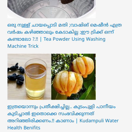
ഒരു നുള്ള് ചായപ്പൊടി മതി ;വാഷിങ് മെഷീൻ എത്ര
വർഷം കഴിഞ്ഞാലും കേടാകില്ല ;ഈ ട്രിക്ക് ഒന്ന്
കണ്ടാലോ ?.!! | Tea Powder Using Washing
Machine Trick
ഇത്രയൊന്നും പ്രതീക്ഷിച്ചില്ല.. ക‍ു‌ടംപുളി പാനീയം
കുടിച്ചാൽ ഇതൊക്കെ സംഭവിക്കുന്നത്
അറിഞ്ഞിരിക്കണം.!! കാണാം | Kudampuli Water
Health Benifits