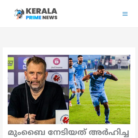
Skip
to
content
മുംബൈ നേടിയത് അർഹിച്ച