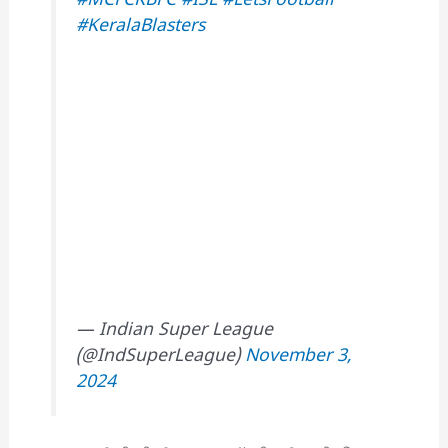
#MCFCKBFC
#ISL
#LetsFootball
#KeralaBlasters
— Indian Super League
(@IndSuperLeague)
November 3,
2024