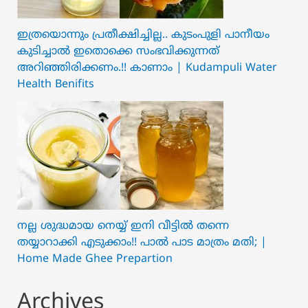
ഇത്രയൊന്നും പ്രതീക്ഷിച്ചില്ല.. ക‍ു‌ടംപുളി പാനീയം
കുടിച്ചാൽ ഇതൊക്കെ സംഭവിക്കുന്നത്
അറിഞ്ഞിരിക്കണം.!! കാണാം | Kudampuli Water
Health Benifits
നല്ല ശുദ്ധമായ നെയ്യ് ഇനി വീട്ടിൽ തന്നെ
തയ്യാറാക്കി എടുക്കാം!! പാൽ പാട മാത്രം മതി; |
Home Made Ghee Prepartion
Archives