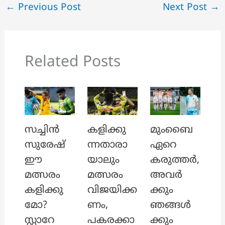
←
Previous Post
Next Post
→
Related Posts
സച്ചിൻ
കളിക്കു
മുംബൈ
സുരേഷ്
ന്നതാരാ
ഏറെ
ഈ
യാലും
കരുത്തർ,
മത്സരം
മത്സരം
അവർ
കളിക്കു
വിജയിക്ക
ക്കും
മോ?
ണം,
ഞങ്ങൾ
സ്റ്റാറേ
പകരക്കാ
ക്കും