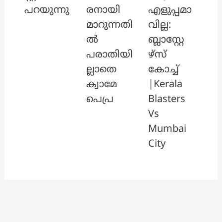
പറയുന്നു
രനായി
എളുപ്പമാ
മാറുന്നതി
വില്ല:
ൽ
ബ്ലാസ്റ്റേ
പരാതിയി
ഴ്സ്
ല്ലാതെ
കോച്ച്
ക്വാമേ
|Kerala
പെപ്ര
Blasters
Vs
Mumbai
City