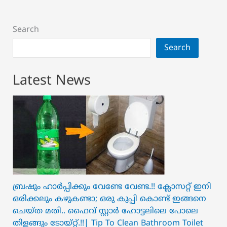
Search
Search
Latest News
ബ്രഷും ഹാർപ്പിക്കും വേണ്ടേ വേണ്ട.!! ക്ലോസറ്റ് ഇനി
ഒരിക്കലും കഴുകണ്ടാ; ഒരു കുപ്പി കൊണ്ട് ഇങ്ങനെ
ചെയ്ത മതി.. ഫൈവ് സ്റ്റാർ ഹോട്ടലിലെ പോലെ
തിളങ്ങും ടോയ്റ്റ്.!!| Tip To Clean Bathroom Toilet