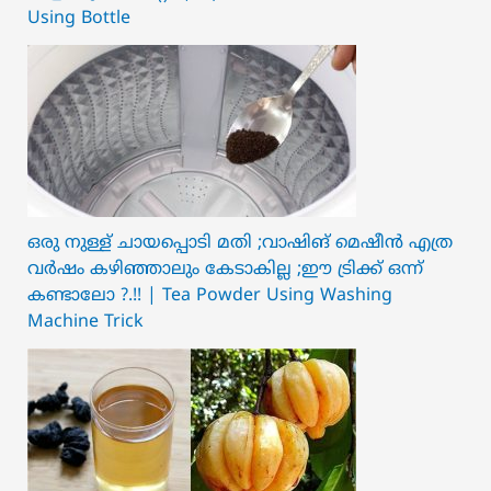
Using Bottle
ഒരു നുള്ള് ചായപ്പൊടി മതി ;വാഷിങ് മെഷീൻ എത്ര
വർഷം കഴിഞ്ഞാലും കേടാകില്ല ;ഈ ട്രിക്ക് ഒന്ന്
കണ്ടാലോ ?.!! | Tea Powder Using Washing
Machine Trick