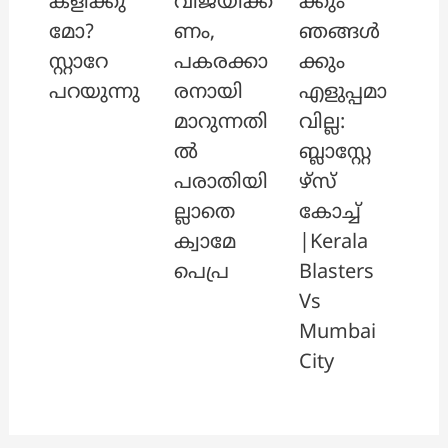
കളിക്കു
വിജയിക്ക
ക്കും
മോ?
ണം,
ഞങ്ങൾ
സ്റ്റാറേ
പകരക്കാ
ക്കും
പറയുന്നു
രനായി
എളുപ്പമാ
മാറുന്നതി
വില്ല:
ൽ
ബ്ലാസ്റ്റേ
പരാതിയി
ഴ്സ്
ല്ലാതെ
കോച്ച്
ക്വാമേ
|Kerala
പെപ്ര
Blasters
Vs
Mumbai
City