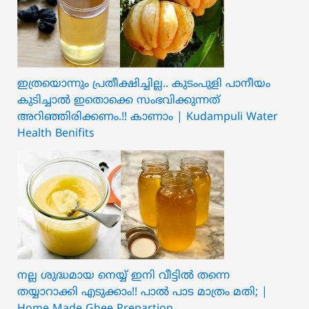
ഇത്രയൊന്നും പ്രതീക്ഷിച്ചില്ല.. ക‍ു‌ടംപുളി പാനീയം
കുടിച്ചാൽ ഇതൊക്കെ സംഭവിക്കുന്നത്
അറിഞ്ഞിരിക്കണം.!! കാണാം | Kudampuli Water
Health Benifits
നല്ല ശുദ്ധമായ നെയ്യ് ഇനി വീട്ടിൽ തന്നെ
തയ്യാറാക്കി എടുക്കാം!! പാൽ പാട മാത്രം മതി; |