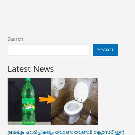
Search
Search
Latest News
ബ്രഷും ഹാർപ്പിക്കും വേണ്ടേ വേണ്ട.!! ക്ലോസറ്റ് ഇനി