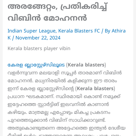
അരങ്ങേറ്റം, പ്രതികരിച്ച്
വിബിൻ മോഹനൻ
Indian Super League
,
Kerala Blasters FC
/ By
Athira
K
/
November 22, 2024
Kerala blasters player vibin
കേരള ബ്ലാസ്റ്റേഴ്സിലൂടെ
(
Kerala blasters
)
വളർന്നുവന്ന മലയാളി സൂപ്പർ താരമാണ് വിബിൻ
മോഹനൻ. മധ്യനിരയിൽ കളിക്കുന്ന ഈ താരം
ഇന്ന് കേരള ബ്ലാസ്റ്റേഴ്സിന്റെ (
Kerala blasters
)
പ്രധാന ഘടകമാണ്. സ്ഥിരമായി കൊണ്ട് നമുക്ക്
ഇദ്ദേഹത്തെ സ്റ്റാർട്ടിങ് ഇലവനിൽ കാണാൻ
കഴിയും. മാത്രമല്ല എപ്പോഴും മികച്ച പ്രകടനം
പുറത്തെടുക്കാൻ വിബിന് സാധിക്കാറുണ്ട്.
അതുകൊണ്ടുതന്നെ അദ്ദേഹത്തെ ഇന്ത്യൻ ദേശീയ