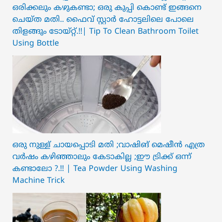
ഒരിക്കലും കഴുകണ്ടാ; ഒരു കുപ്പി കൊണ്ട് ഇങ്ങനെ
ചെയ്ത മതി.. ഫൈവ് സ്റ്റാർ ഹോട്ടലിലെ പോലെ
തിളങ്ങും ടോയ്റ്റ്.!!| Tip To Clean Bathroom Toilet
Using Bottle
ഒരു നുള്ള് ചായപ്പൊടി മതി ;വാഷിങ് മെഷീൻ എത്ര
വർഷം കഴിഞ്ഞാലും കേടാകില്ല ;ഈ ട്രിക്ക് ഒന്ന്
കണ്ടാലോ ?.!! | Tea Powder Using Washing
Machine Trick