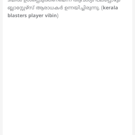
ടീമിൽ ഉൾപ്പെടുത്തണമെന്ന ആവശ്യം പലപ്പോഴും
ബ്ലാസ്റ്റേഴ്സ് ആരാധകർ ഉന്നയിച്ചിരുന്നു. (
kerala
blasters player vibin
)