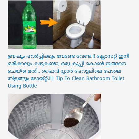
ബ്രഷും ഹാർപ്പിക്കും വേണ്ടേ വേണ്ട.!! ക്ലോസറ്റ് ഇനി
ഒരിക്കലും കഴുകണ്ടാ; ഒരു കുപ്പി കൊണ്ട് ഇങ്ങനെ
ചെയ്ത മതി.. ഫൈവ് സ്റ്റാർ ഹോട്ടലിലെ പോലെ
തിളങ്ങും ടോയ്റ്റ്.!!| Tip To Clean Bathroom Toilet
Using Bottle