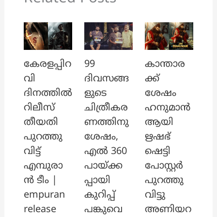
കേരളപ്പിറ
99
കാന്താര
വി
ദിവസങ്ങ
ക്ക്
ദിനത്തിൽ
ളുടെ
ശേഷം
റിലീസ്
ചിത്രീകര
ഹനുമാൻ
തീയതി
ണത്തിനു
ആയി
പുറത്തു
ശേഷം,
ഋഷഭ്
വിട്ട്
എൽ 360
ഷെട്ടി
എമ്പുരാ
പായ്ക്ക
പോസ്റ്റർ
ൻ ടീം |
പ്പായി
പുറത്തു
empuran
കുറിപ്പ്
വിട്ടു
release
പങ്കുവെ
അണിയറ