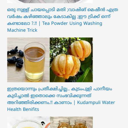
ഒരു നുള്ള് ചായപ്പൊടി മതി ;വാഷിങ് മെഷീൻ എത്ര
വർഷം കഴിഞ്ഞാലും കേടാകില്ല ;ഈ ട്രിക്ക് ഒന്ന്
കണ്ടാലോ ?.!! | Tea Powder Using Washing
Machine Trick
ഇത്രയൊന്നും പ്രതീക്ഷിച്ചില്ല.. ക‍ു‌ടംപുളി പാനീയം
കുടിച്ചാൽ ഇതൊക്കെ സംഭവിക്കുന്നത്
അറിഞ്ഞിരിക്കണം.!! കാണാം | Kudampuli Water
Health Benifits