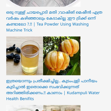
ഒരു നുള്ള് ചായപ്പൊടി മതി ;വാഷിങ് മെഷീൻ എത്ര
വർഷം കഴിഞ്ഞാലും കേടാകില്ല ;ഈ ട്രിക്ക് ഒന്ന്
കണ്ടാലോ ?.!! | Tea Powder Using Washing
Machine Trick
ഇത്രയൊന്നും പ്രതീക്ഷിച്ചില്ല.. ക‍ു‌ടംപുളി പാനീയം
കുടിച്ചാൽ ഇതൊക്കെ സംഭവിക്കുന്നത്
അറിഞ്ഞിരിക്കണം.!! കാണാം | Kudampuli Water
Health Benifits