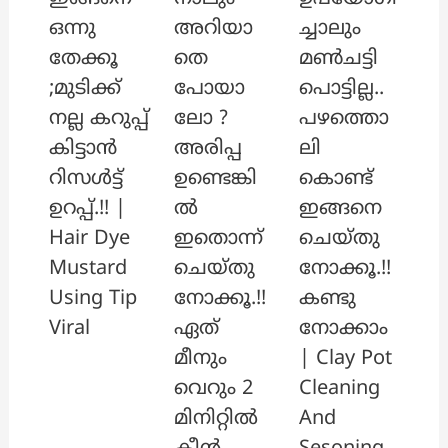
അറിയാ
ച്ചാലും
ഒന്നു
തെ
മൺചട്ടി
തേക്കൂ
പോയാ
പൊട്ടില്ല..
;മുടിക്ക്
ലോ ?
പഴത്തൊ
നല്ല കറുപ്പ്
അരിപ്പ
ലി
കിട്ടാൻ
ഉണ്ടെങ്കി
കൊണ്ട്
റിസൾട്ട്
ൽ
ഇങ്ങനെ
ഉറപ്പ്.!! |
ഇതൊന്ന്
ചെയ്തു
Hair Dye
ചെയ്തു
നോക്കൂ.!!
Mustard
നോക്കൂ.!!
കണ്ടു
Using Tip
ഏത്
നോക്കാം
Viral
മീനും
| Clay Pot
വെറും 2
Cleaning
മിനിറ്റിൽ
And