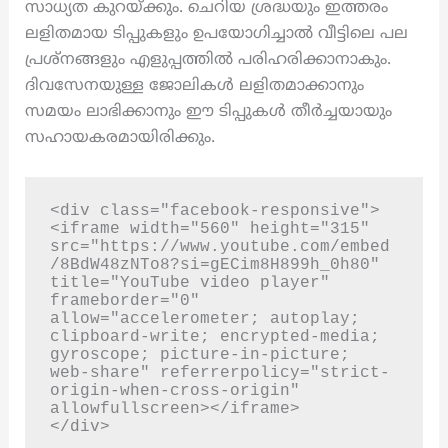
സാധ്യത കുറയ്ക്കും. ചെറിയ ശ്രദ്ധയും ഇത്തരം
ലളിതമായ ടിപ്പുകളും ഉപയോഗിച്ചാൽ വീട്ടിലെ പല
പ്രശ്നങ്ങളും എളുപ്പത്തിൽ പരിഹരിക്കാനാകും.
ദിവസേനയുള്ള ജോലികൾ ലളിതമാക്കാനും
സമയം ലാഭിക്കാനും ഈ ടിപ്പുകൾ തീർച്ചയായും
സഹായകരമായിരിക്കും.
<div class="facebook-responsive">
<iframe width="560" height="315" 
src="https://www.youtube.com/embed
/8BdW48zNTo8?si=gECim8H899h_0h80" 
title="YouTube video player" 
frameborder="0" 
allow="accelerometer; autoplay; 
clipboard-write; encrypted-media; 
gyroscope; picture-in-picture; 
web-share" referrerpolicy="strict-
origin-when-cross-origin" 
allowfullscreen></iframe>

</div>