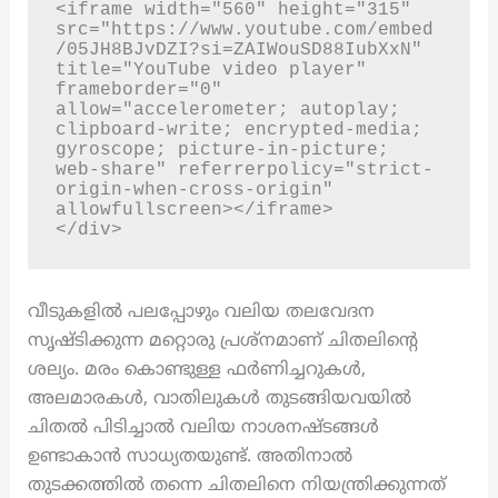
<iframe width="560" height="315" 
src="https://www.youtube.com/embed
/05JH8BJvDZI?si=ZAIWouSD88IubXxN" 
title="YouTube video player" 
frameborder="0" 
allow="accelerometer; autoplay; 
clipboard-write; encrypted-media; 
gyroscope; picture-in-picture; 
web-share" referrerpolicy="strict-
origin-when-cross-origin" 
allowfullscreen></iframe>

</div>
വീടുകളിൽ പലപ്പോഴും വലിയ തലവേദന
സൃഷ്ടിക്കുന്ന മറ്റൊരു പ്രശ്നമാണ് ചിതലിന്റെ
ശല്യം. മരം കൊണ്ടുള്ള ഫർണിച്ചറുകൾ,
അലമാരകൾ, വാതിലുകൾ തുടങ്ങിയവയിൽ
ചിതൽ പിടിച്ചാൽ വലിയ നാശനഷ്ടങ്ങൾ
ഉണ്ടാകാൻ സാധ്യതയുണ്ട്. അതിനാൽ
തുടക്കത്തിൽ തന്നെ ചിതലിനെ നിയന്ത്രിക്കുന്നത്