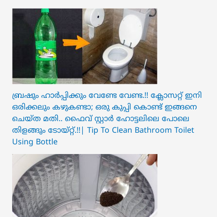
ബ്രഷും ഹാർപ്പിക്കും വേണ്ടേ വേണ്ട.!! ക്ലോസറ്റ് ഇനി
ഒരിക്കലും കഴുകണ്ടാ; ഒരു കുപ്പി കൊണ്ട് ഇങ്ങനെ
ചെയ്ത മതി.. ഫൈവ് സ്റ്റാർ ഹോട്ടലിലെ പോലെ
തിളങ്ങും ടോയ്റ്റ്.!!| Tip To Clean Bathroom Toilet
Using Bottle