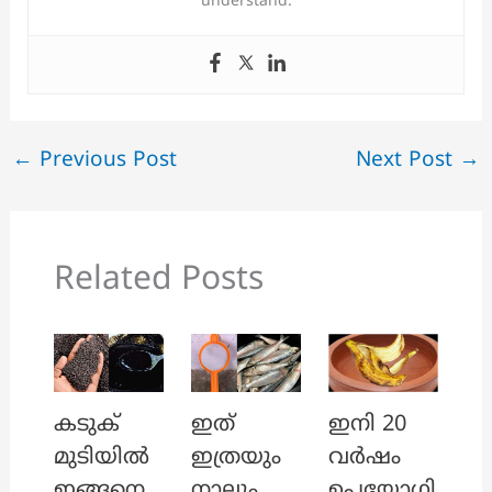
understand.
←
Previous Post
Next Post
→
Related Posts
ഇത്
ഇനി 20
കടുക്
ഇത്രയും
വർഷം
മുടിയിൽ
നാലും
ഉപയോഗി
ഇങ്ങനെ