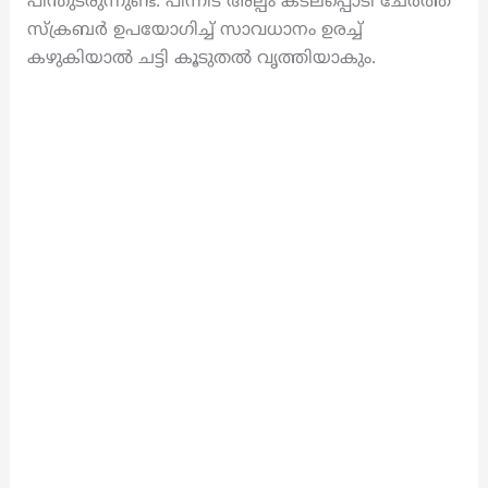
പിന്തുടരുന്നുണ്ട്. പിന്നീട് അല്പം കടലപ്പൊടി ചേർത്ത്
സ്ക്രബർ ഉപയോഗിച്ച് സാവധാനം ഉരച്ച്
കഴുകിയാൽ ചട്ടി കൂടുതൽ വൃത്തിയാകും.