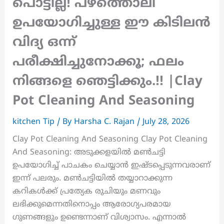
പൊട്ടില്ല! പഴത്തൊലി
ഉപയോഗിച്ചുള്ള ഈ കിടിലൻ
വിദ്യ ഒന്ന്
പരീക്ഷിച്ചുനോക്കൂ; ഫലം
നിങ്ങളെ ഞെട്ടിക്കും.!! |Clay
Pot Cleaning And Seasoning
kitchen Tip
/ By
Harsha C. Rajan
/
July 28, 2026
Clay Pot Cleaning And Seasoning Clay Pot Cleaning
And Seasoning: അടുക്കളയിൽ മൺചട്ടി
ഉപയോഗിച്ച് പാചകം ചെയ്യാൻ ഇഷ്ടപ്പെടുന്നവരാണ്
ഇന്ന് പലരും. മൺചട്ടിയിൽ തയ്യാറാക്കുന്ന
കറികൾക്ക് പ്രത്യേക രുചിയും മണവും
ലഭിക്കുമെന്നതിനൊപ്പം ആരോഗ്യപരമായ
ഗുണങ്ങളും ഉണ്ടെന്നാണ് വിശ്വാസം. എന്നാൽ