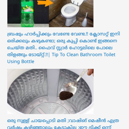
ബ്രഷും ഹാർപ്പിക്കും വേണ്ടേ വേണ്ട.!! ക്ലോസറ്റ് ഇനി
ഒരിക്കലും കഴുകണ്ടാ; ഒരു കുപ്പി കൊണ്ട് ഇങ്ങനെ
ചെയ്ത മതി.. ഫൈവ് സ്റ്റാർ ഹോട്ടലിലെ പോലെ
തിളങ്ങും ടോയ്റ്റ്.!!| Tip To Clean Bathroom Toilet
Using Bottle
ഒരു നുള്ള് ചായപ്പൊടി മതി ;വാഷിങ് മെഷീൻ എത്ര
വർഷം കഴിഞ്ഞാലും കേടാകില്ല ;ഈ ട്രിക്ക് ഒന്ന്