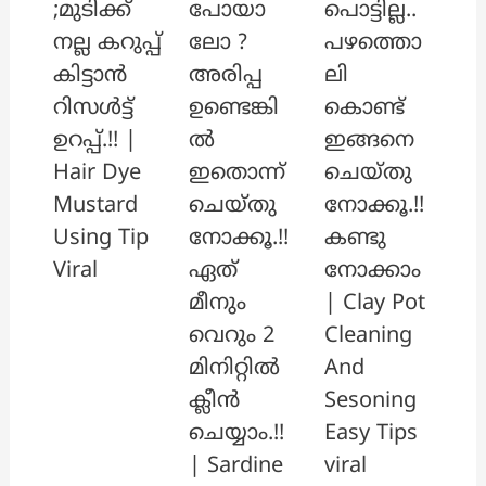
പോയാ
പൊട്ടില്ല..
;മുടിക്ക്
ലോ ?
പഴത്തൊ
നല്ല കറുപ്പ്
അരിപ്പ
ലി
കിട്ടാൻ
ഉണ്ടെങ്കി
കൊണ്ട്
റിസൾട്ട്
ൽ
ഇങ്ങനെ
ഉറപ്പ്.!! |
ഇതൊന്ന്
ചെയ്തു
Hair Dye
ചെയ്തു
നോക്കൂ.!!
Mustard
നോക്കൂ.!!
കണ്ടു
Using Tip
ഏത്
നോക്കാം
Viral
മീനും
| Clay Pot
വെറും 2
Cleaning
മിനിറ്റിൽ
And
ക്ലീൻ
Sesoning
ചെയ്യാം.!!
Easy Tips
| Sardine
viral