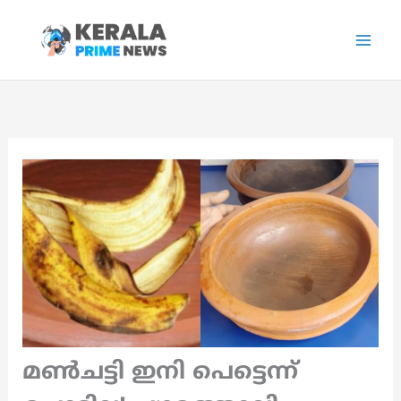
Skip
to
content
മൺചട്ടി ഇനി പെട്ടെന്ന്