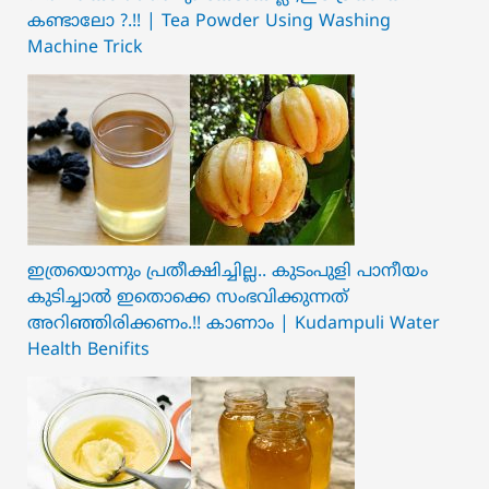
കണ്ടാലോ ?.!! | Tea Powder Using Washing
Machine Trick
ഇത്രയൊന്നും പ്രതീക്ഷിച്ചില്ല.. ക‍ു‌ടംപുളി പാനീയം
കുടിച്ചാൽ ഇതൊക്കെ സംഭവിക്കുന്നത്
അറിഞ്ഞിരിക്കണം.!! കാണാം | Kudampuli Water
Health Benifits