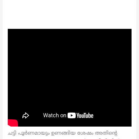
ചട്ടി പൂർണമായും ഉണങ്ങിയ ശേഷം അതിന്റെ