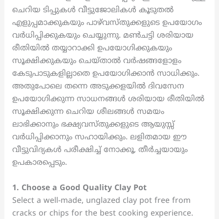
ചെറിയ ടിപ്പുകൾ വീട്ടുജോലികൾ കൂടുതൽ
എളുപ്പമാക്കുകയും പാഴ്‌വസ്തുക്കളുടെ ഉപയോഗം
വർധിപ്പിക്കുകയും ചെയ്യുന്നു. മൺചട്ടി ശരിയായ
രീതിയിൽ തയ്യാറാക്കി ഉപയോഗിക്കുകയും
സൂക്ഷിക്കുകയും ചെയ്താൽ വർഷങ്ങളോളം
കേടുപാടുകളില്ലാതെ ഉപയോഗിക്കാൻ സാധിക്കും.
അതുപോലെ തന്നെ അടുക്കളയിൽ ദിവസേന
ഉപയോഗിക്കുന്ന സാധനങ്ങൾ ശരിയായ രീതിയിൽ
സൂക്ഷിക്കുന്ന ചെറിയ ശീലങ്ങൾ സമയം
ലാഭിക്കാനും ഭക്ഷ്യവസ്തുക്കളുടെ ആയുസ്സ്
വർധിപ്പിക്കാനും സഹായിക്കും. ലളിതമായ ഈ
വീട്ടുവിദ്യകൾ പരീക്ഷിച്ച് നോക്കൂ, തീർച്ചയായും
ഉപകാരപ്പെടും.
1. Choose a Good Quality Clay Pot
Select a well-made, unglazed clay pot free from
cracks or chips for the best cooking experience.