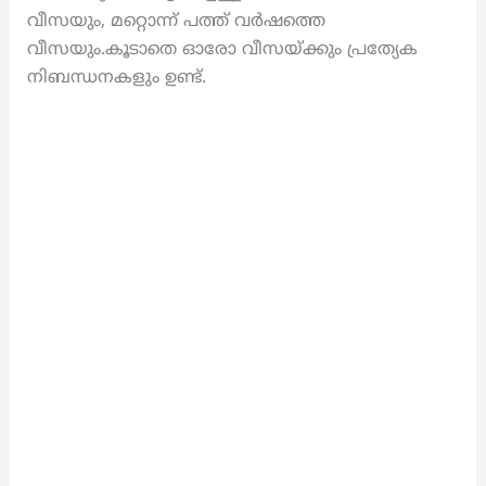
വീസയും, മറ്റൊന്ന് പത്ത് വർഷത്തെ
വീസയും.കൂടാതെ ഓരോ വീസയ്ക്കും പ്രത്യേക
നിബന്ധനകളും ഉണ്ട്.