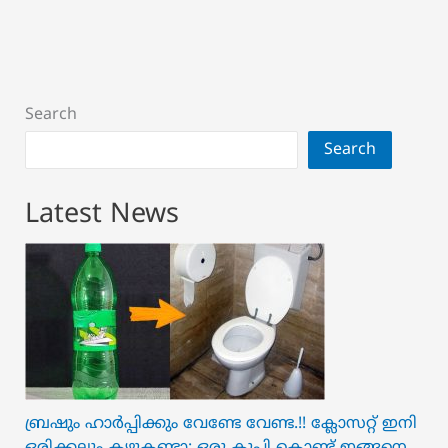
Search
Search
Latest News
ബ്രഷും ഹാർപ്പിക്കും വേണ്ടേ വേണ്ട.!! ക്ലോസറ്റ് ഇനി
ഒരിക്കലും കഴുകണ്ടാ; ഒരു കുപ്പി കൊണ്ട് ഇങ്ങനെ