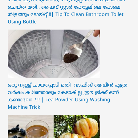
ചെയ്ത മതി.. ഫൈവ് സ്റ്റാർ ഹോട്ടലിലെ പോലെ
തിളങ്ങും ടോയ്റ്റ്.!!| Tip To Clean Bathroom Toilet
Using Bottle
ഒരു നുള്ള് ചായപ്പൊടി മതി ;വാഷിങ് മെഷീൻ എത്ര
വർഷം കഴിഞ്ഞാലും കേടാകില്ല ;ഈ ട്രിക്ക് ഒന്ന്
കണ്ടാലോ ?.!! | Tea Powder Using Washing
Machine Trick