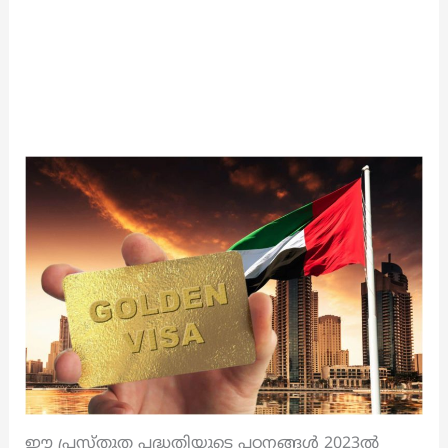
ഈ പ്രസ്തുത പദ്ധതിയുടെ പഠനങ്ങൾ 2023ൽ