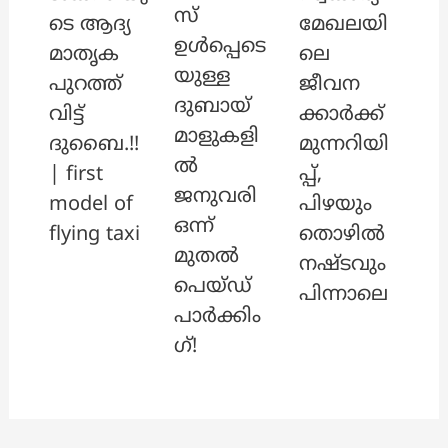
സ്
ടെ ആദ്യ
മേഖലയി
ഉൾപ്പെടെ
മാതൃക
ലെ
യുള്ള
പുറത്ത്
ജീവന
ദുബായ്
വിട്ട്
ക്കാർക്ക്
മാളുകളി
ദുബൈ.!!
മുന്നറിയി
ൽ
| first
പ്പ്,
ജനുവരി
model of
പിഴയും
ഒന്ന്
flying taxi
തൊഴിൽ
മുതൽ
നഷ്ടവും
പെയ്ഡ്
പിന്നാലെ
പാർക്കിം
ഗ്!