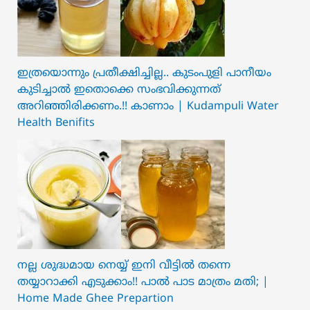
ഇത്രയൊന്നും പ്രതീക്ഷിച്ചില്ല.. ക‍ു‌ടംപുളി പാനീയം
കുടിച്ചാൽ ഇതൊക്കെ സംഭവിക്കുന്നത്
അറിഞ്ഞിരിക്കണം.!! കാണാം | Kudampuli Water
Health Benifits
നല്ല ശുദ്ധമായ നെയ്യ് ഇനി വീട്ടിൽ തന്നെ
തയ്യാറാക്കി എടുക്കാം!! പാൽ പാട മാത്രം മതി; |
Home Made Ghee Prepartion