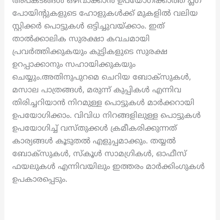
അപകടങ്ങൾ ഒഴിവാക്കാൻ ഉപയോഗിക്കാത്ത പ്ലഗ്
പോയിന്റുകളുടെ ഹോളുകൾക്ക് മുകളിൽ വലിയ
സ്റ്റിക്കർ പൊട്ടുകൾ ഒട്ടിച്ചുവയ്ക്കാം. ഇത്
താൽക്കാലിക സുരക്ഷാ കവചമായി
പ്രവർത്തിക്കുകയും കുട്ടികളുടെ സുരക്ഷ
ഉറപ്പാക്കാനും സഹായിക്കുകയും
ചെയ്യും.അതിനുപുറമെ ചെറിയ ബോക്സുകൾ,
മസാല പാത്രങ്ങൾ, മരുന്ന് കുപ്പികൾ എന്നിവ
തിരിച്ചറിയാൻ നിറമുള്ള പൊട്ടുകൾ മാർക്കറായി
ഉപയോഗിക്കാം. വിവിധ നിറങ്ങളിലുള്ള പൊട്ടുകൾ
ഉപയോഗിച്ച് വസ്തുക്കൾ ക്രമീകരിക്കുന്നത്
കാര്യങ്ങൾ കൂടുതൽ എളുപ്പമാക്കും. തയ്യൽ
ബോക്സുകൾ, സ്കൂൾ സാമഗ്രികൾ, ഓഫീസ്
ഫയലുകൾ എന്നിവയിലും ഇത്തരം മാർക്കിംഗുകൾ
ഉപകാരപ്പെടും.