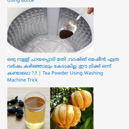
Using Bottle
ഒരു നുള്ള് ചായപ്പൊടി മതി ;വാഷിങ് മെഷീൻ എത്ര
വർഷം കഴിഞ്ഞാലും കേടാകില്ല ;ഈ ട്രിക്ക് ഒന്ന്
കണ്ടാലോ ?.!! | Tea Powder Using Washing
Machine Trick