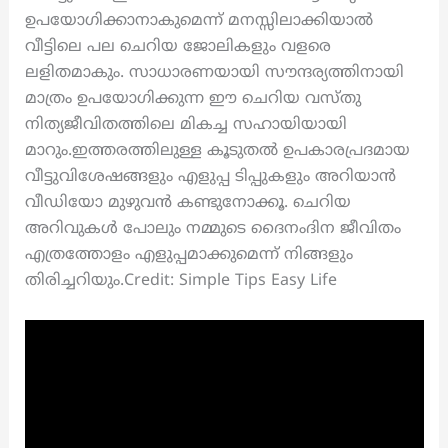
ഉപയോഗിക്കാനാകുമെന്ന് മനസ്സിലാക്കിയാൽ
വീട്ടിലെ പല ചെറിയ ജോലികളും വളരെ
ലളിതമാകും. സാധാരണയായി സൗന്ദര്യത്തിനായി
മാത്രം ഉപയോഗിക്കുന്ന ഈ ചെറിയ വസ്തു
നിത്യജീവിതത്തിലെ മികച്ച സഹായിയായി
മാറും.ഇത്തരത്തിലുള്ള കൂടുതൽ ഉപകാരപ്രദമായ
വീട്ടുവിശേഷങ്ങളും എളുപ്പ ടിപ്പുകളും അറിയാൻ
വീഡിയോ മുഴുവൻ കണ്ടുനോക്കൂ. ചെറിയ
അറിവുകൾ പോലും നമ്മുടെ ദൈനംദിന ജീവിതം
എത്രത്തോളം എളുപ്പമാക്കുമെന്ന് നിങ്ങളും
തിരിച്ചറിയും.Credit: Simple Tips Easy Life