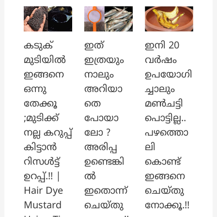
ഇത്
ഇനി 20
കടുക്
ഇത്രയും
വർഷം
മുടിയിൽ
നാലും
ഉപയോഗി
ഇങ്ങനെ
അറിയാ
ച്ചാലും
ഒന്നു
തെ
മൺചട്ടി
തേക്കൂ
പോയാ
പൊട്ടില്ല..
;മുടിക്ക്
ലോ ?
പഴത്തൊ
നല്ല കറുപ്പ്
അരിപ്പ
ലി
കിട്ടാൻ
ഉണ്ടെങ്കി
കൊണ്ട്
റിസൾട്ട്
ൽ
ഇങ്ങനെ
ഉറപ്പ്.!! |
ഇതൊന്ന്
ചെയ്തു
Hair Dye
ചെയ്തു
നോക്കൂ.!!
Mustard