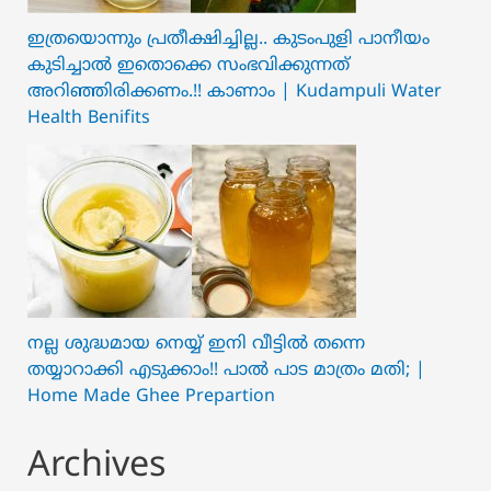
ഇത്രയൊന്നും പ്രതീക്ഷിച്ചില്ല.. ക‍ു‌ടംപുളി പാനീയം
കുടിച്ചാൽ ഇതൊക്കെ സംഭവിക്കുന്നത്
അറിഞ്ഞിരിക്കണം.!! കാണാം | Kudampuli Water
Health Benifits
നല്ല ശുദ്ധമായ നെയ്യ് ഇനി വീട്ടിൽ തന്നെ
തയ്യാറാക്കി എടുക്കാം!! പാൽ പാട മാത്രം മതി; |
Home Made Ghee Prepartion
Archives