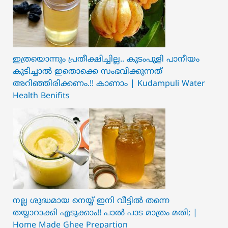
ഇത്രയൊന്നും പ്രതീക്ഷിച്ചില്ല.. ക‍ു‌ടംപുളി പാനീയം
കുടിച്ചാൽ ഇതൊക്കെ സംഭവിക്കുന്നത്
അറിഞ്ഞിരിക്കണം.!! കാണാം | Kudampuli Water
Health Benifits
നല്ല ശുദ്ധമായ നെയ്യ് ഇനി വീട്ടിൽ തന്നെ
തയ്യാറാക്കി എടുക്കാം!! പാൽ പാട മാത്രം മതി; |
Home Made Ghee Prepartion