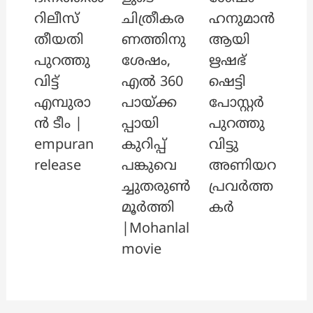
റിലീസ്
ചിത്രീകര
ഹനുമാൻ
തീയതി
ണത്തിനു
ആയി
പുറത്തു
ശേഷം,
ഋഷഭ്
വിട്ട്
എൽ 360
ഷെട്ടി
എമ്പുരാ
പായ്ക്ക
പോസ്റ്റർ
ൻ ടീം |
പ്പായി
പുറത്തു
empuran
കുറിപ്പ്
വിട്ടു
release
പങ്കുവെ
അണിയറ
ച്ചുതരുൺ
പ്രവർത്ത
മൂർത്തി
കർ
|Mohanlal
movie