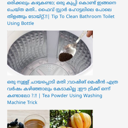
ഒരിക്കലും കഴുകണ്ടാ; ഒരു കുപ്പി കൊണ്ട് ഇങ്ങനെ
ചെയ്ത മതി.. ഫൈവ് സ്റ്റാർ ഹോട്ടലിലെ പോലെ
തിളങ്ങും ടോയ്റ്റ്.!!| Tip To Clean Bathroom Toilet
Using Bottle
ഒരു നുള്ള് ചായപ്പൊടി മതി ;വാഷിങ് മെഷീൻ എത്ര
വർഷം കഴിഞ്ഞാലും കേടാകില്ല ;ഈ ട്രിക്ക് ഒന്ന്
കണ്ടാലോ ?.!! | Tea Powder Using Washing
Machine Trick