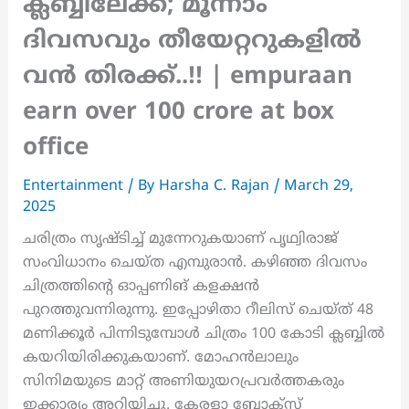
ക്ലബ്ബിലേക്ക്; മൂന്നാം
ദിവസവും തീയേറ്ററുകളിൽ
വൻ തിരക്ക്..!! | empuraan
earn over 100 crore at box
office
Entertainment
/ By
Harsha C. Rajan
/
March 29,
2025
ചരിത്രം സൃഷ്ടിച്ച് മുന്നേറുകയാണ് പൃഥ്വിരാജ്
സംവിധാനം ചെയ്ത എമ്പുരാൻ. കഴിഞ്ഞ ദിവസം
ചിത്രത്തിന്റെ ഓപ്പണിങ് കളക്ഷൻ
പുറത്തുവന്നിരുന്നു. ഇപ്പോഴിതാ റീലിസ് ചെയ്ത് 48
മണിക്കൂർ പിന്നിടുമ്പോൾ ചിത്രം 100 കോടി ക്ലബ്ബിൽ
കയറിയിരിക്കുകയാണ്. മോഹൻലാലും
സിനിമയുടെ മാറ്റ് അണിയുയറപ്രവർത്തകരും
ഇക്കാര്യം അറിയിച്ചു. കേരളാ ബോക്സ്