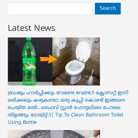
Search
Latest News
ബ്രഷും ഹാർപ്പിക്കും വേണ്ടേ വേണ്ട.!! ക്ലോസറ്റ് ഇനി
ഒരിക്കലും കഴുകണ്ടാ; ഒരു കുപ്പി കൊണ്ട് ഇങ്ങനെ
ചെയ്ത മതി.. ഫൈവ് സ്റ്റാർ ഹോട്ടലിലെ പോലെ
തിളങ്ങും ടോയ്റ്റ്.!!| Tip To Clean Bathroom Toilet
Using Bottle