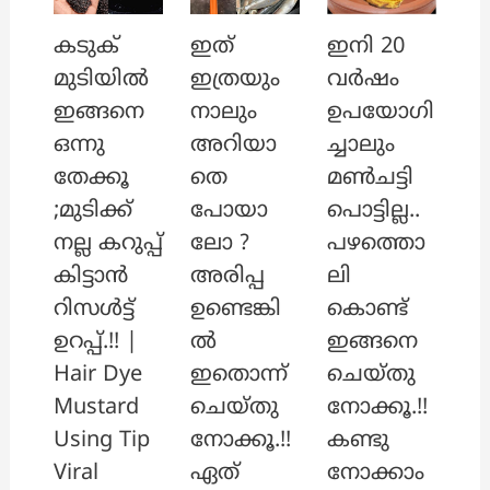
ഇത്
ഇനി 20
കടുക്
ഇത്രയും
വർഷം
മുടിയിൽ
നാലും
ഉപയോഗി
ഇങ്ങനെ
അറിയാ
ച്ചാലും
ഒന്നു
തെ
മൺചട്ടി
തേക്കൂ
പോയാ
പൊട്ടില്ല..
;മുടിക്ക്
ലോ ?
പഴത്തൊ
നല്ല കറുപ്പ്
അരിപ്പ
ലി
കിട്ടാൻ
ഉണ്ടെങ്കി
കൊണ്ട്
റിസൾട്ട്
ൽ
ഇങ്ങനെ
ഉറപ്പ്.!! |
ഇതൊന്ന്
ചെയ്തു
Hair Dye
ചെയ്തു
നോക്കൂ.!!
Mustard
നോക്കൂ.!!
കണ്ടു
Using Tip
ഏത്
നോക്കാം
Viral