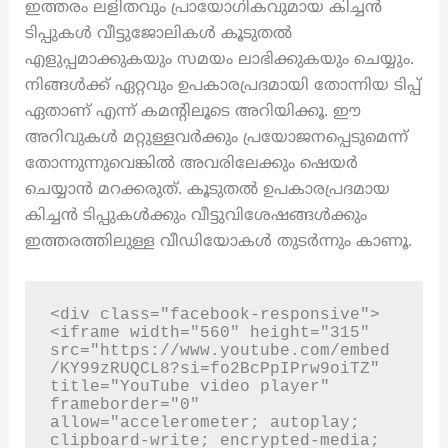
ഇത്തരം ലളിതവും പ്രായോഗികവുമായ കിച്ചൻ
ടിപ്പുകൾ വീട്ടുജോലികൾ കൂടുതൽ
എളുപ്പമാക്കുകയും സമയം ലാഭിക്കുകയും ചെയ്യും.
നിങ്ങൾക്ക് ഏറ്റവും ഉപകാരപ്രദമായി തോന്നിയ ടിപ്പ്
ഏതാണ് എന്ന് കമന്റിലൂടെ അറിയിക്കൂ. ഈ
അറിവുകൾ മറ്റുള്ളവർക്കും പ്രയോജനപ്പെടുമെന്ന്
തോന്നുന്നുവെങ്കിൽ അവരിലേക്കും ഷെയർ
ചെയ്യാൻ മറക്കരുത്. കൂടുതൽ ഉപകാരപ്രദമായ
കിച്ചൻ ടിപ്പുകൾക്കും വീട്ടുവിശേഷങ്ങൾക്കും
ഇത്തരത്തിലുള്ള വീഡിയോകൾ തുടർന്നും കാണൂ.
<div class="facebook-responsive">
<iframe width="560" height="315" 
src="https://www.youtube.com/embed
/KY99zRUQCL8?si=fo2BcPpIPrw9oiTZ" 
title="YouTube video player" 
frameborder="0" 
allow="accelerometer; autoplay; 
clipboard-write; encrypted-media; 