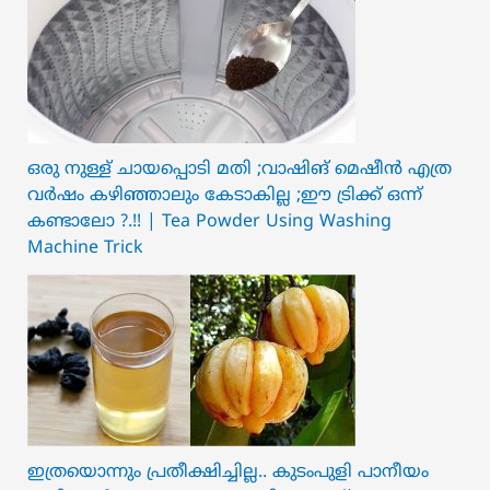
ഒരു നുള്ള് ചായപ്പൊടി മതി ;വാഷിങ് മെഷീൻ എത്ര
വർഷം കഴിഞ്ഞാലും കേടാകില്ല ;ഈ ട്രിക്ക് ഒന്ന്
കണ്ടാലോ ?.!! | Tea Powder Using Washing
Machine Trick
ഇത്രയൊന്നും പ്രതീക്ഷിച്ചില്ല.. ക‍ു‌ടംപുളി പാനീയം