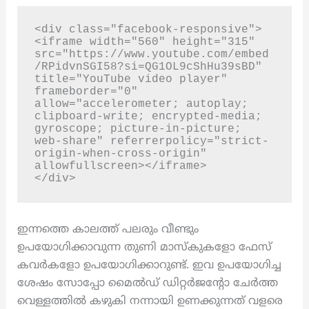
<div class="facebook-responsive">
<iframe width="560" height="315" 
src="https://www.youtube.com/embed
/RPidvnSGI58?si=QG1OL9cShHu39sBD" 
title="YouTube video player" 
frameborder="0" 
allow="accelerometer; autoplay; 
clipboard-write; encrypted-media; 
gyroscope; picture-in-picture; 
web-share" referrerpolicy="strict-
origin-when-cross-origin" 
allowfullscreen></iframe>

</div>
ഇന്നത്തെ കാലത്ത് പലരും വീണ്ടും
ഉപയോഗിക്കാവുന്ന തുണി മാസ്കുകളോ ഫേസ്
കവർകളോ ഉപയോഗിക്കാറുണ്ട്. ഇവ ഉപയോഗിച്ച
ശേഷം സോപ്പോ മൈൽഡ് ഡിറ്റർജന്റോ ചേർത്ത
വെള്ളത്തിൽ കഴുകി നന്നായി ഉണക്കുന്നത് വളരെ