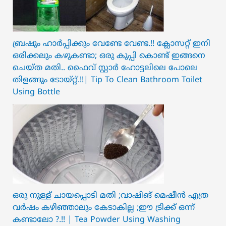
ബ്രഷും ഹാർപ്പിക്കും വേണ്ടേ വേണ്ട.!! ക്ലോസറ്റ് ഇനി
ഒരിക്കലും കഴുകണ്ടാ; ഒരു കുപ്പി കൊണ്ട് ഇങ്ങനെ
ചെയ്ത മതി.. ഫൈവ് സ്റ്റാർ ഹോട്ടലിലെ പോലെ
തിളങ്ങും ടോയ്റ്റ്.!!| Tip To Clean Bathroom Toilet
Using Bottle
ഒരു നുള്ള് ചായപ്പൊടി മതി ;വാഷിങ് മെഷീൻ എത്ര
വർഷം കഴിഞ്ഞാലും കേടാകില്ല ;ഈ ട്രിക്ക് ഒന്ന്
കണ്ടാലോ ?.!! | Tea Powder Using Washing