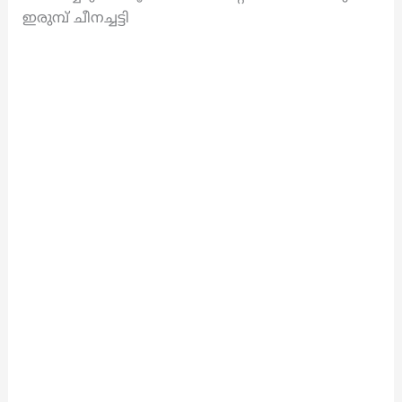
ഇരുമ്പ് ചീനച്ചട്ടി