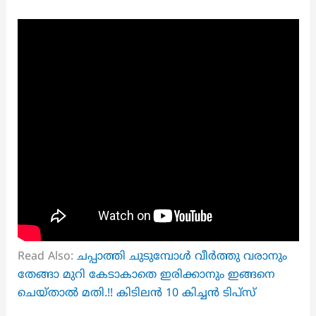
Read Also:
ചപ്പാത്തി ചുടുമ്പോൾ വീർത്തു വരാനും
തേങ്ങാ മുറി കേടാകാതെ ഇരിക്കാനും ഇങ്ങനെ
ചെയ്താൽ മതി.!! കിടിലൻ 10 കിച്ചൻ ടിപ്സ്