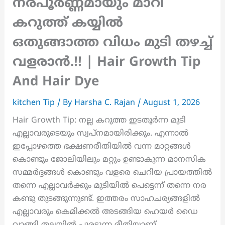
നരപൂർണ്ണമായും മാറി
കറുത്ത് കയ്യിൽ
ഒതുങ്ങാത്ത വിധം മുടി തഴച്ച്
വളരാൻ.!! | Hair Growth Tip
And Hair Dye
kitchen Tip
/ By
Harsha C. Rajan
/
August 1, 2026
Hair Growth Tip: നല്ല കറുത്ത ഇടതൂർന്ന മുടി
എല്ലാവരുടെയും സ്വപ്നമായിരിക്കും. എന്നാൽ
ഇപ്പോഴത്തെ ഭക്ഷണരീതിയിൽ വന്ന മാറ്റങ്ങൾ
കൊണ്ടും ജോലിയിലും മറ്റും ഉണ്ടാകുന്ന മാനസിക
സമ്മർദ്ദങ്ങൾ കൊണ്ടും വളരെ ചെറിയ പ്രായത്തിൽ
തന്നെ എല്ലാവർക്കും മുടിയിൽ പെട്ടെന്ന് തന്നെ നര
കണ്ടു തുടങ്ങുന്നുണ്ട്. ഇത്തരം സാഹചര്യങ്ങളിൽ
എല്ലാവരും കെമിക്കൽ അടങ്ങിയ ഹെയർ ഡൈ
വാങ്ങി തലയിൽ പുരട്ടുന്ന രീതിയാണ്