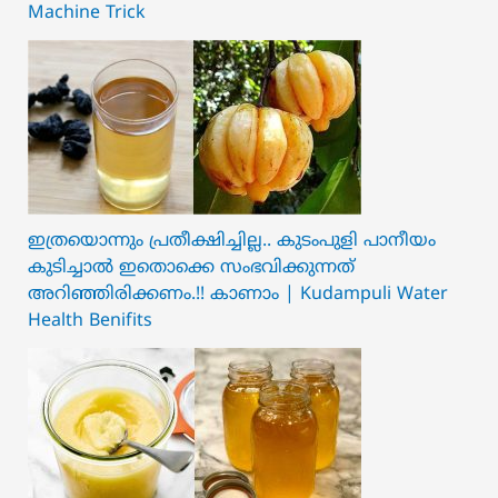
Machine Trick
ഇത്രയൊന്നും പ്രതീക്ഷിച്ചില്ല.. ക‍ു‌ടംപുളി പാനീയം
കുടിച്ചാൽ ഇതൊക്കെ സംഭവിക്കുന്നത്
അറിഞ്ഞിരിക്കണം.!! കാണാം | Kudampuli Water
Health Benifits