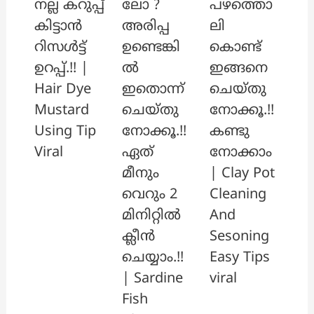
ലോ ?
പഴത്തൊ
നല്ല കറുപ്പ്
അരിപ്പ
ലി
കിട്ടാൻ
ഉണ്ടെങ്കി
കൊണ്ട്
റിസൾട്ട്
ൽ
ഇങ്ങനെ
ഉറപ്പ്.!! |
ഇതൊന്ന്
ചെയ്തു
Hair Dye
ചെയ്തു
നോക്കൂ.!!
Mustard
നോക്കൂ.!!
കണ്ടു
Using Tip
ഏത്
നോക്കാം
Viral
മീനും
| Clay Pot
വെറും 2
Cleaning
മിനിറ്റിൽ
And
ക്ലീൻ
Sesoning
ചെയ്യാം.!!
Easy Tips
| Sardine
viral
Fish