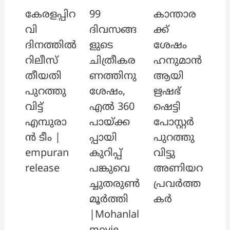
കേരളപ്പിറ
99
കാന്താര
വി
ദിവസങ്ങ
ക്ക്
ദിനത്തിൽ
ളുടെ
ശേഷം
റിലീസ്
ചിത്രീകര
ഹനുമാൻ
തീയതി
ണത്തിനു
ആയി
പുറത്തു
ശേഷം,
ഋഷഭ്
വിട്ട്
എൽ 360
ഷെട്ടി
എമ്പുരാ
പായ്ക്ക
പോസ്റ്റർ
ൻ ടീം |
പ്പായി
പുറത്തു
empuran
കുറിപ്പ്
വിട്ടു
release
പങ്കുവെ
അണിയറ
ച്ചുതരുൺ
പ്രവർത്ത
മൂർത്തി
കർ
|Mohanlal