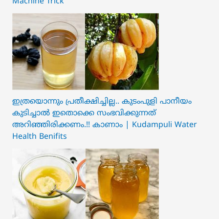
Machine Trick
ഇത്രയൊന്നും പ്രതീക്ഷിച്ചില്ല.. ക‍ു‌ടംപുളി പാനീയം
കുടിച്ചാൽ ഇതൊക്കെ സംഭവിക്കുന്നത്
അറിഞ്ഞിരിക്കണം.!! കാണാം | Kudampuli Water
Health Benifits