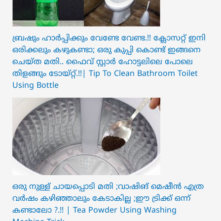
ബ്രഷും ഹാർപ്പിക്കും വേണ്ടേ വേണ്ട.!! ക്ലോസറ്റ് ഇനി
ഒരിക്കലും കഴുകണ്ടാ; ഒരു കുപ്പി കൊണ്ട് ഇങ്ങനെ
ചെയ്ത മതി.. ഫൈവ് സ്റ്റാർ ഹോട്ടലിലെ പോലെ
തിളങ്ങും ടോയ്റ്റ്.!!| Tip To Clean Bathroom Toilet
Using Bottle
ഒരു നുള്ള് ചായപ്പൊടി മതി ;വാഷിങ് മെഷീൻ എത്ര
വർഷം കഴിഞ്ഞാലും കേടാകില്ല ;ഈ ട്രിക്ക് ഒന്ന്
കണ്ടാലോ ?.!! | Tea Powder Using Washing