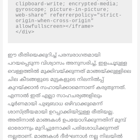
clipboard-write; encrypted-media; 
gyroscope; picture-in-picture; 
web-share" referrerpolicy="strict-
origin-when-cross-origin" 
allowfullscreen></iframe>

</div>
ഈ രീതിയെക്കുറിച്ച് പരമ്പരാഗതമായി
പറയപ്പെടുന്ന വിശ്വാസം അനുസരിച്ച്, ഇളംചൂടുള്ള
വെള്ളത്തിൽ മുക്കിവയ്ക്കുന്നത് മാങ്ങയ്ക്കുള്ളിലെ
ചില കീടങ്ങളുടെ മുട്ടകളുടെ നിലനിൽപ്പ്
കുറയ്ക്കാൻ സഹായിക്കാമെന്നാണ് കരുതുന്നത്.
എന്നാൽ ഇത് എല്ലാ സാഹചര്യങ്ങളിലും
പൂർണമായി പുഴുബാധ ഒഴിവാക്കുമെന്ന്
ശാസ്ത്രീയമായി ഉറപ്പാക്കിയിട്ടുള്ള രീതിയല്ല.
അതിനാൽ മാങ്ങകൾ ഉപയോഗിക്കുന്നതിന് മുമ്പ്
ഓരോന്നും മുറിച്ചുനോക്കി പരിശോധിക്കുന്നത്
നല്ലതാണ്. മാങ്ങകൾ ദീർഘനാൾ നല്ല നിലയിൽ