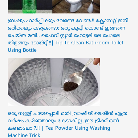
ബ്രഷും ഹാർപ്പിക്കും വേണ്ടേ വേണ്ട.!! ക്ലോസറ്റ് ഇനി
ഒരിക്കലും കഴുകണ്ടാ; ഒരു കുപ്പി കൊണ്ട് ഇങ്ങനെ
ചെയ്ത മതി.. ഫൈവ് സ്റ്റാർ ഹോട്ടലിലെ പോലെ
തിളങ്ങും ടോയ്റ്റ്.!!| Tip To Clean Bathroom Toilet
Using Bottle
ഒരു നുള്ള് ചായപ്പൊടി മതി ;വാഷിങ് മെഷീൻ എത്ര
വർഷം കഴിഞ്ഞാലും കേടാകില്ല ;ഈ ട്രിക്ക് ഒന്ന്
കണ്ടാലോ ?.!! | Tea Powder Using Washing
Machine Trick