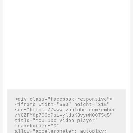
<div class="facebook-responsive">
<iframe width="560" height="315" 
src="https://www.youtube.com/embed
/YCZFY8p7O6o?si=yldsK3vywNO0T5q5" 
title="YouTube video player" 
frameborder="0" 
allow="accelerometer; autoplay; 