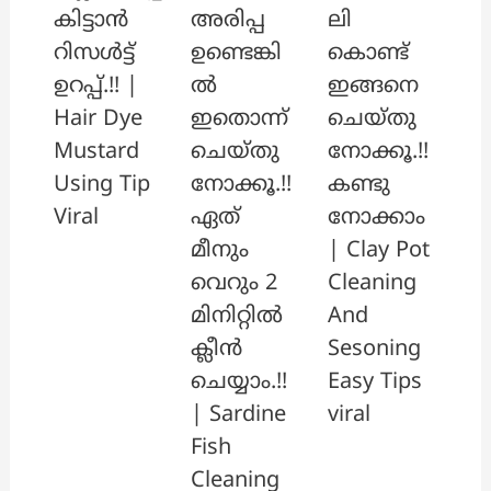
അരിപ്പ
ലി
കിട്ടാൻ
ഉണ്ടെങ്കി
കൊണ്ട്
റിസൾട്ട്
ൽ
ഇങ്ങനെ
ഉറപ്പ്.!! |
ഇതൊന്ന്
ചെയ്തു
Hair Dye
ചെയ്തു
നോക്കൂ.!!
Mustard
നോക്കൂ.!!
കണ്ടു
Using Tip
ഏത്
നോക്കാം
Viral
മീനും
| Clay Pot
വെറും 2
Cleaning
മിനിറ്റിൽ
And
ക്ലീൻ
Sesoning
ചെയ്യാം.!!
Easy Tips
| Sardine
viral
Fish
Cleaning