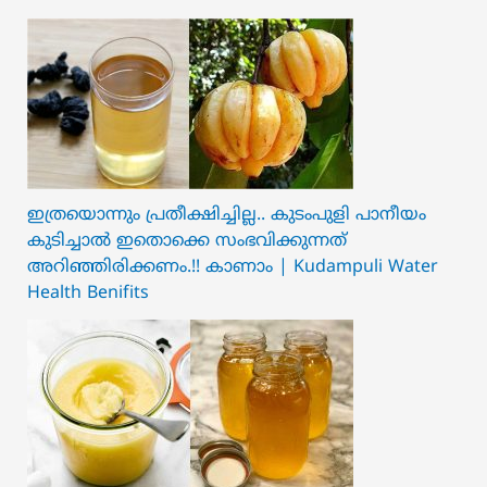
ഇത്രയൊന്നും പ്രതീക്ഷിച്ചില്ല.. ക‍ു‌ടംപുളി പാനീയം
കുടിച്ചാൽ ഇതൊക്കെ സംഭവിക്കുന്നത്
അറിഞ്ഞിരിക്കണം.!! കാണാം | Kudampuli Water
Health Benifits