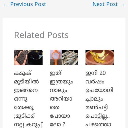
←
Previous Post
Next Post
→
Related Posts
ഇത്
ഇനി 20
കടുക്
ഇത്രയും
വർഷം
മുടിയിൽ
നാലും
ഉപയോഗി
ഇങ്ങനെ
അറിയാ
ച്ചാലും
ഒന്നു
തെ
മൺചട്ടി
തേക്കൂ
പോയാ
പൊട്ടില്ല..
;മുടിക്ക്
ലോ ?
പഴത്തൊ
നല്ല കറുപ്പ്