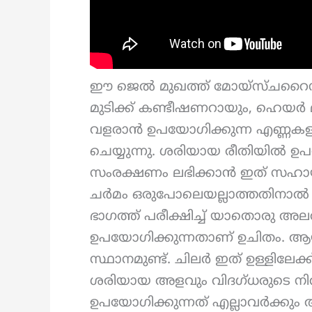
ഈ ജെൽ മുഖത്ത് മോയ്സ്ചറൈസറ
മുടിക്ക് കണ്ടീഷണറായും, ഹെയർ
വളരാൻ ഉപയോഗിക്കുന്ന എണ്ണകളിൽ
ചെയ്യുന്നു. ശരിയായ രീതിയിൽ ഉപയ
സംരക്ഷണം ലഭിക്കാൻ ഇത് സഹായക
ചർമം ഒരുപോലെയല്ലാത്തതിനാൽ 
ഭാഗത്ത് പരീക്ഷിച്ച് യാതൊരു അലർജ
ഉപയോഗിക്കുന്നതാണ് ഉചിതം. ആയു
സ്ഥാനമുണ്ട്. ചിലർ ഇത് ഉള്ളിലേക
ശരിയായ അളവും വിദഗ്ധരുടെ ന
ഉപയോഗിക്കുന്നത് എല്ലാവർക്കു