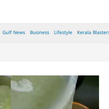
Gulf News
Business
Lifestyle
Kerala Blaster