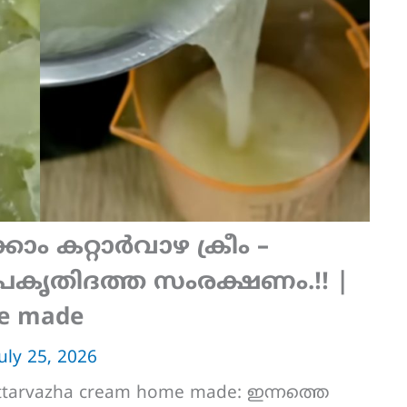
്കാം കറ്റാർവാഴ ക്രീം –
 പ്രകൃതിദത്ത സംരക്ഷണം.!! |
me made
July 25, 2026
ttarvazha cream home made: ഇന്നത്തെ