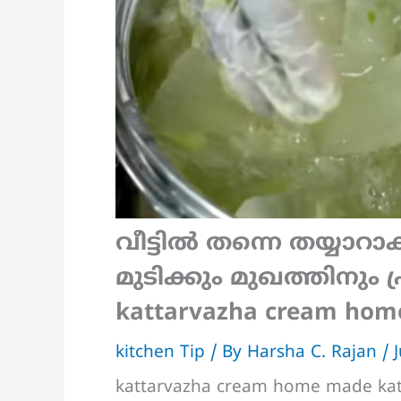
വീട്ടിൽ തന്നെ തയ്യാറാക
മുടിക്കും മുഖത്തിനും
kattarvazha cream ho
kitchen Tip
/ By
Harsha C. Rajan
/
kattarvazha cream home made ka