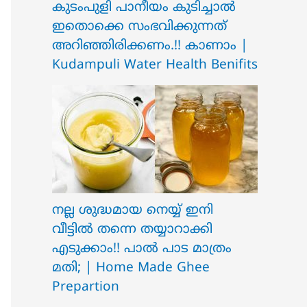
ക‍ു‌ടംപുളി പാനീയം കുടിച്ചാൽ
ഇതൊക്കെ സംഭവിക്കുന്നത്
അറിഞ്ഞിരിക്കണം.!! കാണാം |
Kudampuli Water Health Benifits
നല്ല ശുദ്ധമായ നെയ്യ് ഇനി
വീട്ടിൽ തന്നെ തയ്യാറാക്കി
എടുക്കാം!! പാൽ പാട മാത്രം
മതി; | Home Made Ghee
Prepartion