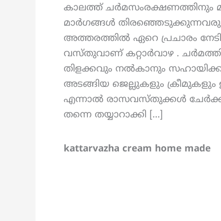
കാലത്ത് ചർമസംരക്ഷണത്തിനും മ
മാർഗങ്ങൾ തിരഞ്ഞെടുക്കുന്നവരു
അത്തരത്തിൽ ഏറെ പ്രചാരം നേടിയ
വസ്തുവാണ് കറ്റാർവാഴ . ചർമത്ത
തിളക്കവും നൽകാനും സഹായിക്കു
അടങ്ങിയ ജെല്ലുകളും ക്രീമുകളും
എന്നാൽ രാസവസ്തുക്കൾ ചേർക്കാ
തന്നെ തയ്യാറാക്കി […]
kattarvazha cream home made