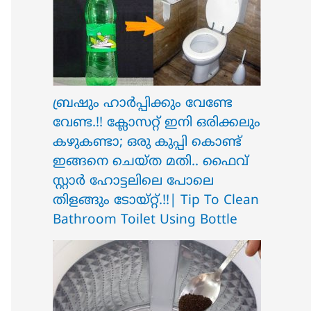
ബ്രഷും ഹാർപ്പിക്കും വേണ്ടേ
വേണ്ട.!! ക്ലോസറ്റ് ഇനി ഒരിക്കലും
കഴുകണ്ടാ; ഒരു കുപ്പി കൊണ്ട്
ഇങ്ങനെ ചെയ്ത മതി.. ഫൈവ്
സ്റ്റാർ ഹോട്ടലിലെ പോലെ
തിളങ്ങും ടോയ്റ്റ്.!!| Tip To Clean
Bathroom Toilet Using Bottle