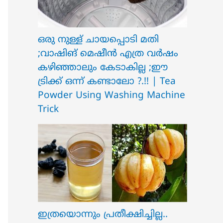
ഒരു നുള്ള് ചായപ്പൊടി മതി
;വാഷിങ് മെഷീൻ എത്ര വർഷം
കഴിഞ്ഞാലും കേടാകില്ല ;ഈ
ട്രിക്ക് ഒന്ന് കണ്ടാലോ ?.!! | Tea
Powder Using Washing Machine
Trick
ഇത്രയൊന്നും പ്രതീക്ഷിച്ചില്ല..