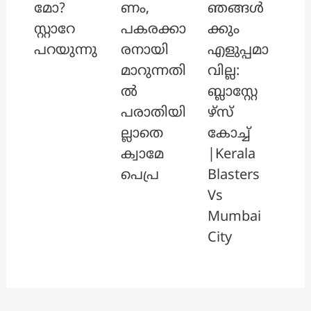
മോ?
ണം,
ഞങ്ങൾ
സ്റ്റാറേ
പകരക്കാ
ക്കും
പറയുന്നു
രനായി
എളുപ്പമാ
മാറുന്നതി
വില്ല:
ൽ
ബ്ലാസ്റ്റേ
പരാതിയി
ഴ്സ്
ല്ലാതെ
കോച്ച്
ക്വാമേ
|Kerala
പെപ്ര
Blasters
Vs
Mumbai
City