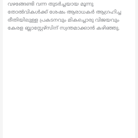
വഴങ്ങേണ്ടി വന്ന തുടർച്ചയായ മൂന്നു
തോൽവികൾക്ക് ശേഷം ആരാധകർ ആഗ്രഹിച്ച
രീതിയിലുള്ള പ്രകടനവും മികച്ചൊരു വിജയവും
കേരള ബ്ലാസ്റ്റേഴ്‌സിന് സ്വന്തമാക്കാൻ കഴിഞ്ഞു.