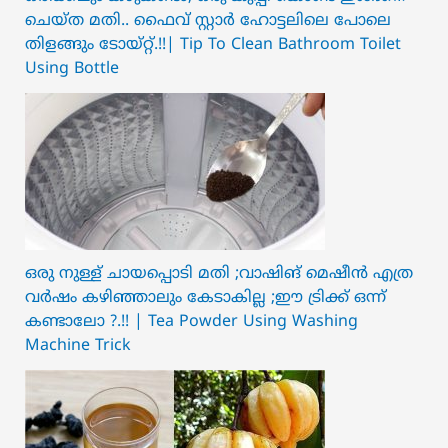
ചെയ്ത മതി.. ഫൈവ് സ്റ്റാർ ഹോട്ടലിലെ പോലെ
തിളങ്ങും ടോയ്റ്റ്.!!| Tip To Clean Bathroom Toilet
Using Bottle
ഒരു നുള്ള് ചായപ്പൊടി മതി ;വാഷിങ് മെഷീൻ എത്ര
വർഷം കഴിഞ്ഞാലും കേടാകില്ല ;ഈ ട്രിക്ക് ഒന്ന്
കണ്ടാലോ ?.!! | Tea Powder Using Washing
Machine Trick