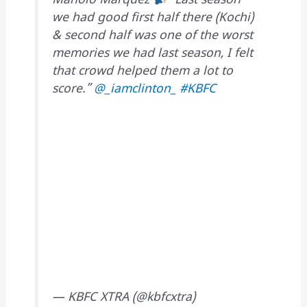
Manolo Marquez
“Last season
we had good first half there (Kochi)
& second half was one of the worst
memories we had last season, I felt
that crowd helped them a lot to
score.”
@_iamclinton_
#KBFC
— KBFC XTRA (@kbfcxtra)