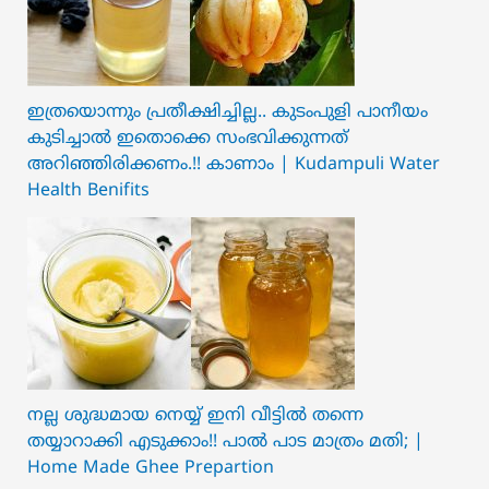
ഇത്രയൊന്നും പ്രതീക്ഷിച്ചില്ല.. ക‍ു‌ടംപുളി പാനീയം
കുടിച്ചാൽ ഇതൊക്കെ സംഭവിക്കുന്നത്
അറിഞ്ഞിരിക്കണം.!! കാണാം | Kudampuli Water
Health Benifits
നല്ല ശുദ്ധമായ നെയ്യ് ഇനി വീട്ടിൽ തന്നെ
തയ്യാറാക്കി എടുക്കാം!! പാൽ പാട മാത്രം മതി; |
Home Made Ghee Prepartion