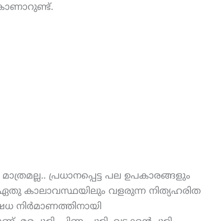
ാണാറുണ്ട്.
മാത്രമല്ല.. പ്രധാനപ്പെട്ട പല ഉപകാരങ്ങളും
ം ഏതു കാലാവസ്ഥയിലും വളരുന്ന നിത്യഹരിത
ഷധ നിർമാണത്തിനായി