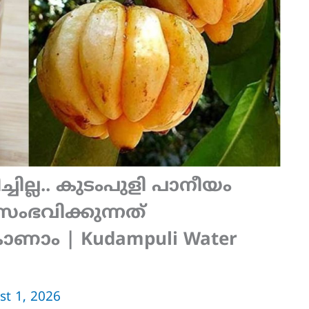
ചില്ല.. ക‍ു‌ടംപുളി പാനീയം
ംഭവിക്കുന്നത്
ാണാം | Kudampuli Water
st 1, 2026