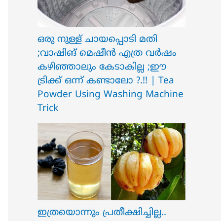
ഒരു നുള്ള് ചായപ്പൊടി മതി
;വാഷിങ് മെഷീൻ എത്ര വർഷം
കഴിഞ്ഞാലും കേടാകില്ല ;ഈ
ട്രിക്ക് ഒന്ന് കണ്ടാലോ ?.!! | Tea
Powder Using Washing Machine
Trick
ഇത്രയൊന്നും പ്രതീക്ഷിച്ചില്ല..