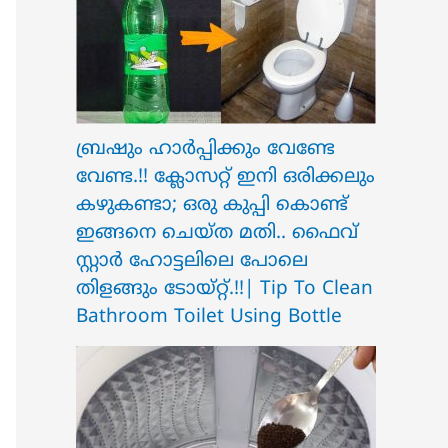
ബ്രഷും ഹാർപ്പിക്കും വേണ്ടേ
വേണ്ട.!! ക്ലോസറ്റ് ഇനി ഒരിക്കലും
കഴുകണ്ടാ; ഒരു കുപ്പി കൊണ്ട്
ഇങ്ങനെ ചെയ്ത മതി.. ഫൈവ്
സ്റ്റാർ ഹോട്ടലിലെ പോലെ
തിളങ്ങും ടോയ്റ്റ്.!!| Tip To Clean
Bathroom Toilet Using Bottle