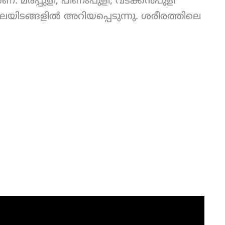
. മരപ്പുളി, പിണംപുളി, വടക്കൻപുളി
യിടങ്ങളിൽ അറിയപ്പെടുന്നു. ശരീരത്തിലെ