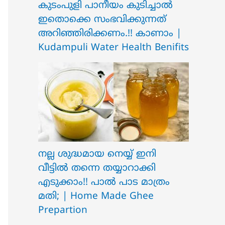
ക‍ു‌ടംപുളി പാനീയം കുടിച്ചാൽ
ഇതൊക്കെ സംഭവിക്കുന്നത്
അറിഞ്ഞിരിക്കണം.!! കാണാം |
Kudampuli Water Health Benifits
നല്ല ശുദ്ധമായ നെയ്യ് ഇനി
വീട്ടിൽ തന്നെ തയ്യാറാക്കി
എടുക്കാം!! പാൽ പാട മാത്രം
മതി; | Home Made Ghee
Prepartion