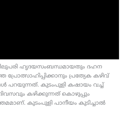
അതിലുപരി ഹൃദയസംബന്ധമായതും ദഹന
രോത്സാഹിപ്പിക്കാനും പ്രത്യേക കഴിവ്
ങൾ പറയുന്നത്. കുടംപുളി കഷായം വച്ച്
ിവസവും കഴിക്കുന്നത് കൊഴുപ്പും
മാണ്. ക‍ു‌ടംപുളി പാനീയം കുടിച്ചാൽ