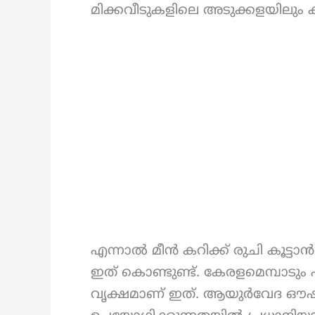
മിക്കവീടുകളിലെ അടുക്കളയിലും ക
എന്നാൽ മീൻ കറിക്ക് രുചി കൂട്ടാൻ 
ഇത് കൊണ്ടുണ്ട്. കേരളമെമ്പാടു
വൃക്ഷമാണ് ഇത്. ആയുർവേദ ഔ