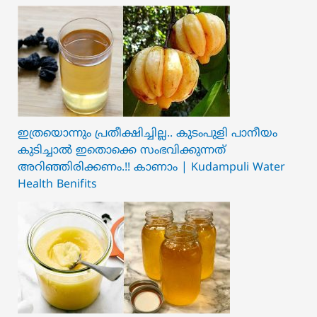
ഇത്രയൊന്നും പ്രതീക്ഷിച്ചില്ല.. ക‍ു‌ടംപുളി പാനീയം
കുടിച്ചാൽ ഇതൊക്കെ സംഭവിക്കുന്നത്
അറിഞ്ഞിരിക്കണം.!! കാണാം | Kudampuli Water
Health Benifits