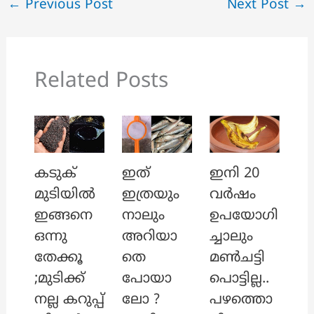
←
Previous Post
Next Post
→
Related Posts
ഇത്
ഇനി 20
കടുക്
ഇത്രയും
വർഷം
മുടിയിൽ
നാലും
ഉപയോഗി
ഇങ്ങനെ
അറിയാ
ച്ചാലും
ഒന്നു
തെ
മൺചട്ടി
തേക്കൂ
പോയാ
പൊട്ടില്ല..
;മുടിക്ക്
ലോ ?
പഴത്തൊ
നല്ല കറുപ്പ്