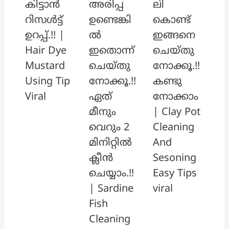
അരിപ്പ
ലി
കിട്ടാൻ
ഉണ്ടെങ്കി
കൊണ്ട്
റിസൾട്ട്
ൽ
ഇങ്ങനെ
ഉറപ്പ്.!! |
ഇതൊന്ന്
ചെയ്തു
Hair Dye
ചെയ്തു
നോക്കൂ.!!
Mustard
നോക്കൂ.!!
കണ്ടു
Using Tip
ഏത്
നോക്കാം
Viral
മീനും
| Clay Pot
വെറും 2
Cleaning
മിനിറ്റിൽ
And
ക്ലീൻ
Sesoning
ചെയ്യാം.!!
Easy Tips
| Sardine
viral
Fish
Cleaning