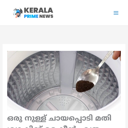
Skip
to
content
ഒരു നുള്ള് ചായപ്പൊടി മതി