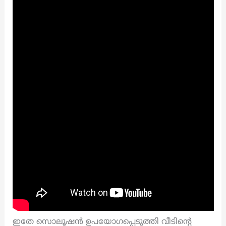
ഇതേ സൊലൂഷൻ ഉപയോഗപ്പെടുത്തി വീടിന്റെ