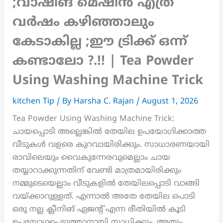
;വാഷിങ് മെഷീൻ എത്ര
വർഷം കഴിഞ്ഞാലും
കേടാകില്ല ;ഈ ട്രിക്ക് ഒന്ന്
കണ്ടാലോ ?.!! | Tea Powder
Using Washing Machine Trick
kitchen Tip
/ By
Harsha C. Rajan
/
August 1, 2026
Tea Powder Using Washing Machine Trick:
ചായപ്പൊടി അല്ലെങ്കിൽ തേയില ഉപയോഗിക്കാത്ത
വീടുകൾ വളരെ കുറവായിരിക്കും. സാധാരണയായി
രാവിലെയും വൈകുന്നേരവുമെല്ലാം ചായ
തയ്യാറാക്കുന്നതിന് വേണ്ടി മാത്രമായിരിക്കും
നമ്മുടെയെല്ലാം വീടുകളിൽ തേയിലപ്പൊടി വാങ്ങി
വയ്ക്കാറുള്ളത്. എന്നാൽ അതേ തേയില പൊടി
ഒരു നല്ല ക്ലീനിങ് ഏജന്റ് എന്ന രീതിയിൽ കൂടി
ഉപയോഗപ്പെടുത്താനായി സാധിക്കും. അതും