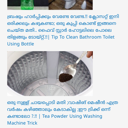
ബ്രഷും ഹാർപ്പിക്കും വേണ്ടേ വേണ്ട.!! ക്ലോസറ്റ് ഇനി
ഒരിക്കലും കഴുകണ്ടാ; ഒരു കുപ്പി കൊണ്ട് ഇങ്ങനെ
ചെയ്ത മതി.. ഫൈവ് സ്റ്റാർ ഹോട്ടലിലെ പോലെ
തിളങ്ങും ടോയ്റ്റ്.!!| Tip To Clean Bathroom Toilet
Using Bottle
ഒരു നുള്ള് ചായപ്പൊടി മതി ;വാഷിങ് മെഷീൻ എത്ര
വർഷം കഴിഞ്ഞാലും കേടാകില്ല ;ഈ ട്രിക്ക് ഒന്ന്
കണ്ടാലോ ?.!! | Tea Powder Using Washing
Machine Trick