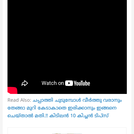
Read Also:
ചപ്പാത്തി ചുടുമ്പോൾ വീർത്തു വരാനും
തേങ്ങാ മുറി കേടാകാതെ ഇരിക്കാനും ഇങ്ങനെ
ചെയ്താൽ മതി.!! കിടിലൻ 10 കിച്ചൻ ടിപ്സ്