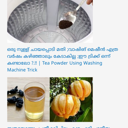
ഒരു നുള്ള് ചായപ്പൊടി മതി ;വാഷിങ് മെഷീൻ എത്ര
വർഷം കഴിഞ്ഞാലും കേടാകില്ല ;ഈ ട്രിക്ക് ഒന്ന്
കണ്ടാലോ ?.!! | Tea Powder Using Washing
Machine Trick