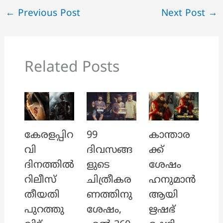
←
Previous Post
Next Post
→
Related Posts
കേരളപ്പിറ
99
കാന്താര
വി
ദിവസങ്ങ
ക്ക്
ദിനത്തിൽ
ളുടെ
ശേഷം
റിലീസ്
ചിത്രീകര
ഹനുമാൻ
തീയതി
ണത്തിനു
ആയി
പുറത്തു
ശേഷം,
ഋഷഭ്