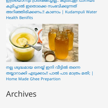
ഇത്രയൊന്നും പ്രതീക്ഷിച്ചില്ല.. ക‍ു‌ടംപുളി പാനീയം
കുടിച്ചാൽ ഇതൊക്കെ സംഭവിക്കുന്നത്
അറിഞ്ഞിരിക്കണം.!! കാണാം | Kudampuli Water
Health Benifits
നല്ല ശുദ്ധമായ നെയ്യ് ഇനി വീട്ടിൽ തന്നെ
തയ്യാറാക്കി എടുക്കാം!! പാൽ പാട മാത്രം മതി; |
Home Made Ghee Prepartion
Archives