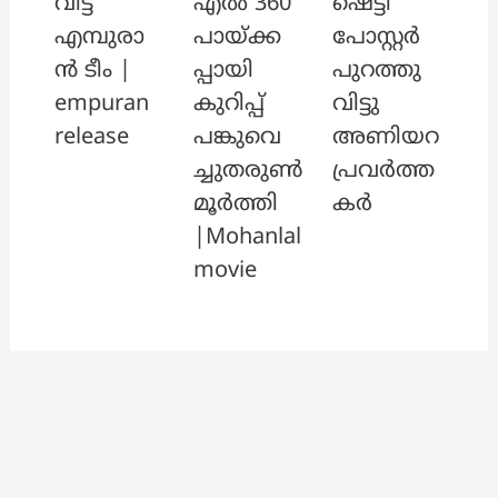
വിട്ട്
എൽ 360
ഷെട്ടി
എമ്പുരാ
പായ്ക്ക
പോസ്റ്റർ
ൻ ടീം |
പ്പായി
പുറത്തു
empuran
കുറിപ്പ്
വിട്ടു
release
പങ്കുവെ
അണിയറ
ച്ചുതരുൺ
പ്രവർത്ത
മൂർത്തി
കർ
|Mohanlal
movie